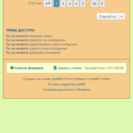
Страница
1
из
56
1
2
3
4
5
56
След.
2776 тем
…
Перейти
ПРАВА ДОСТУПА
Вы
не можете
начинать темы
Вы
не можете
отвечать на сообщения
Вы
не можете
редактировать свои сообщения
Вы
не можете
удалять свои сообщения
Вы
не можете
добавлять вложения
Список форумов
Удалить cookies
Часовой пояс:
UTC+03:00
Создано на основе
phpBB
® Forum Software © phpBB Limited
Русская поддержка phpBB
Конфиденциальность
|
Правила