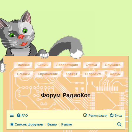
Главная
Схемы
Лаборатория
Статьи
Обучалка
Ссылки
Справочник
КотАрт
О проекте
Форум
Форум РадиоКот
FAQ
Регистрация
Вход
П
Список форумов
Базар
Куплю
о