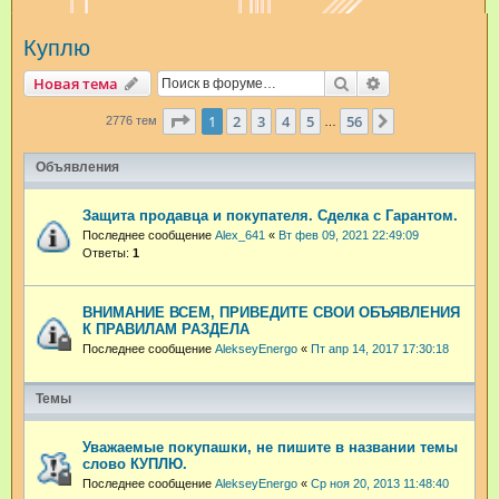
и
Куплю
с
к
Поиск
Расширенный п
Новая тема
Страница
1
из
56
1
2
3
4
5
56
След.
2776 тем
…
Объявления
Защита продавца и покупателя. Сделка с Гарантом.
Последнее сообщение
Alex_641
«
Вт фев 09, 2021 22:49:09
Ответы:
1
ВНИМАНИЕ ВСЕМ, ПРИВЕДИТЕ СВОИ ОБЪЯВЛЕНИЯ
К ПРАВИЛАМ РАЗДЕЛА
Последнее сообщение
AlekseyEnergo
«
Пт апр 14, 2017 17:30:18
Темы
Уважаемые покупашки, не пишите в названии темы
слово КУПЛЮ.
Последнее сообщение
AlekseyEnergo
«
Ср ноя 20, 2013 11:48:40