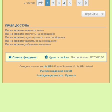
Страница
1
из
56
1
2
3
4
5
56
След.
2776 тем
…
Перейти
ПРАВА ДОСТУПА
Вы
не можете
начинать темы
Вы
не можете
отвечать на сообщения
Вы
не можете
редактировать свои сообщения
Вы
не можете
удалять свои сообщения
Вы
не можете
добавлять вложения
Список форумов
Удалить cookies
Часовой пояс:
UTC+03:00
Создано на основе
phpBB
® Forum Software © phpBB Limited
Русская поддержка phpBB
Конфиденциальность
|
Правила