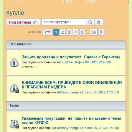
и
Куплю
с
к
Поиск
Расширенный п
Новая тема
Страница
1
из
56
1
2
3
4
5
56
След.
2776 тем
…
Объявления
Защита продавца и покупателя. Сделка с Гарантом.
Последнее сообщение
Alex_641
«
Вт фев 09, 2021 22:49:09
Ответы:
1
ВНИМАНИЕ ВСЕМ, ПРИВЕДИТЕ СВОИ ОБЪЯВЛЕНИЯ
К ПРАВИЛАМ РАЗДЕЛА
Последнее сообщение
AlekseyEnergo
«
Пт апр 14, 2017 17:30:18
Темы
Уважаемые покупашки, не пишите в названии темы
слово КУПЛЮ.
Последнее сообщение
AlekseyEnergo
«
Ср ноя 20, 2013 11:48:40