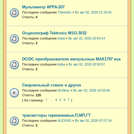
Мультиметр APPA-207
Последнее сообщение
Thinnnfor
«
Вс авг 02, 2026 21:18:42
Ответы:
4
Осциллограф Tektronix MSO-3032
Последнее сообщение
boba
«
Вс авг 02, 2026 20:54:14
Ответы:
2
DC/DC преобразователи импульсные MAX1797 eua
Последнее сообщение
boba
«
Вс авг 02, 2026 20:50:57
Ответы:
2
Сверлильный станок и другое
Последнее сообщение
ALViktor
«
Вс авг 02, 2026 16:53:56
Ответы:
120
1
4
5
6
7
…
транзисторы германиевые,П,МП,ГТ
Последнее сообщение
ALEXX61
«
Вс авг 02, 2026 07:07:34
Ответы:
2