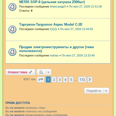
NE555 SOP-8 (цельная катушка 2500шт)
Последнее сообщение
АлександрЛ
«
Пн июл 27, 2026 21:51:08
Ответы:
4
Таргумон-Targumon Aspec Model C-2E
Последнее сообщение
QQQ
«
Пн июл 27, 2026 13:44:55
Продам электроинструменты и другое (тема
пополняется)
Последнее сообщение
Indrias
«
Пн июл 27, 2026 13:33:49
Новая тема
Страница
1
из
172
1
2
3
4
5
172
След.
8597 тем
…
Перейти
ПРАВА ДОСТУПА
Вы
не можете
начинать темы
Вы
не можете
отвечать на сообщения
Вы
не можете
редактировать свои сообщения