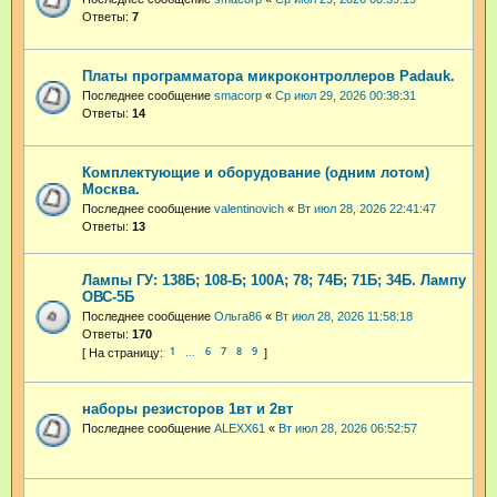
Ответы:
7
Платы программатора микроконтроллеров Padauk.
Последнее сообщение
smacorp
«
Ср июл 29, 2026 00:38:31
Ответы:
14
Комплектующие и оборудование (одним лотом)
Москва.
Последнее сообщение
valentinovich
«
Вт июл 28, 2026 22:41:47
Ответы:
13
Лампы ГУ: 138Б; 108-Б; 100А; 78; 74Б; 71Б; 34Б. Лампу
ОВС-5Б
Последнее сообщение
Ольга86
«
Вт июл 28, 2026 11:58:18
Ответы:
170
1
6
7
8
9
…
наборы резисторов 1вт и 2вт
Последнее сообщение
ALEXX61
«
Вт июл 28, 2026 06:52:57