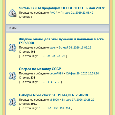
Читать ВСЕМ продавцам ОБНОВЛЕНО 16 мая 2017г
Последнее сообщение
FAKIR
«
Пт фев 01, 2019 21:08:49
Ответы:
4
Темы
Жидкое олово для хим.лужения и паяльная маска
FSR-8000.
Последнее сообщение
saks
«
Вс май 24, 2026 18:05:26
Ответы:
468
1
21
22
23
24
…
Сверла по металлу СССР
Последнее сообщение
сергей999
«
Сб фев 28, 2026 18:59:10
Ответы:
131
1
4
5
6
7
…
Наборы Nixie clock KIT ИН-14,ИН-12,ИН-18.
Последнее сообщение
alr5000
«
Вт фев 17, 2026 10:28:22
Ответы:
3061
1
151
152
153
154
…