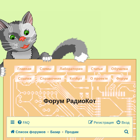
Главная
Схемы
Лаборатория
Статьи
Обучалка
Ссылки
Справочник
КотАрт
О проекте
Форум
Форум РадиоКот
FAQ
Регистрация
Вход
П
Список форумов
Базар
Продам
о