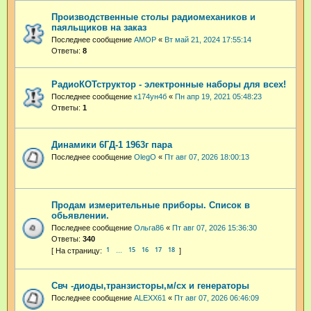
Производственные столы радиомехаников и
паяльщиков на заказ
Последнее сообщение
АМОР
«
Вт май 21, 2024 17:55:14
Ответы:
8
РадиоКОТструктор - электронные наборы для всех!
Последнее сообщение
к174ун4б
«
Пн апр 19, 2021 05:48:23
Ответы:
1
Динамики 6ГД-1 1963г пара
Последнее сообщение
OlegO
«
Пт авг 07, 2026 18:00:13
Продам измерительные приборы. Список в
обьявлении.
Последнее сообщение
Ольга86
«
Пт авг 07, 2026 15:36:30
Ответы:
340
1
15
16
17
18
…
Свч -диоды,транзисторы,м/сх и генераторы
Последнее сообщение
ALEXX61
«
Пт авг 07, 2026 06:46:09