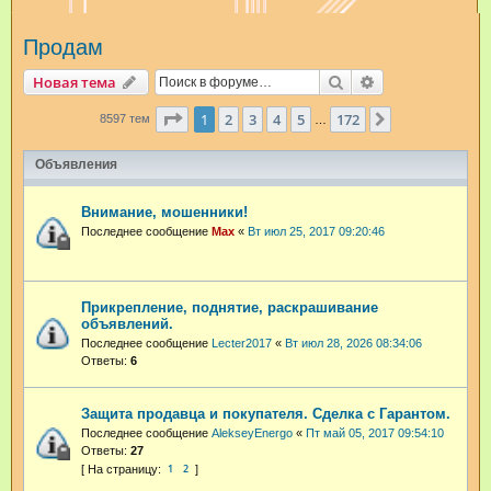
и
Продам
с
к
Поиск
Расширенный п
Новая тема
Страница
1
из
172
1
2
3
4
5
172
След.
8597 тем
…
Объявления
Внимание, мошенники!
Последнее сообщение
Max
«
Вт июл 25, 2017 09:20:46
Прикрепление, поднятие, раскрашивание
объявлений.
Последнее сообщение
Lecter2017
«
Вт июл 28, 2026 08:34:06
Ответы:
6
Защита продавца и покупателя. Сделка с Гарантом.
Последнее сообщение
AlekseyEnergo
«
Пт май 05, 2017 09:54:10
Ответы:
27
1
2