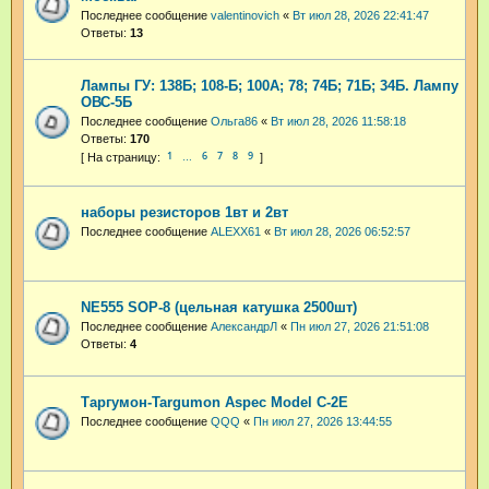
Последнее сообщение
valentinovich
«
Вт июл 28, 2026 22:41:47
Ответы:
13
Лампы ГУ: 138Б; 108-Б; 100А; 78; 74Б; 71Б; 34Б. Лампу
ОВС-5Б
Последнее сообщение
Ольга86
«
Вт июл 28, 2026 11:58:18
Ответы:
170
1
6
7
8
9
…
наборы резисторов 1вт и 2вт
Последнее сообщение
ALEXX61
«
Вт июл 28, 2026 06:52:57
NE555 SOP-8 (цельная катушка 2500шт)
Последнее сообщение
АлександрЛ
«
Пн июл 27, 2026 21:51:08
Ответы:
4
Таргумон-Targumon Aspec Model C-2E
Последнее сообщение
QQQ
«
Пн июл 27, 2026 13:44:55