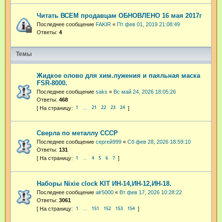
Читать ВСЕМ продавцам ОБНОВЛЕНО 16 мая 2017г
Последнее сообщение
FAKIR
«
Пт фев 01, 2019 21:08:49
Ответы:
4
Темы
Жидкое олово для хим.лужения и паяльная маска
FSR-8000.
Последнее сообщение
saks
«
Вс май 24, 2026 18:05:26
Ответы:
468
1
21
22
23
24
…
Сверла по металлу СССР
Последнее сообщение
сергей999
«
Сб фев 28, 2026 18:59:10
Ответы:
131
1
4
5
6
7
…
Наборы Nixie clock KIT ИН-14,ИН-12,ИН-18.
Последнее сообщение
alr5000
«
Вт фев 17, 2026 10:28:22
Ответы:
3061
1
151
152
153
154
…