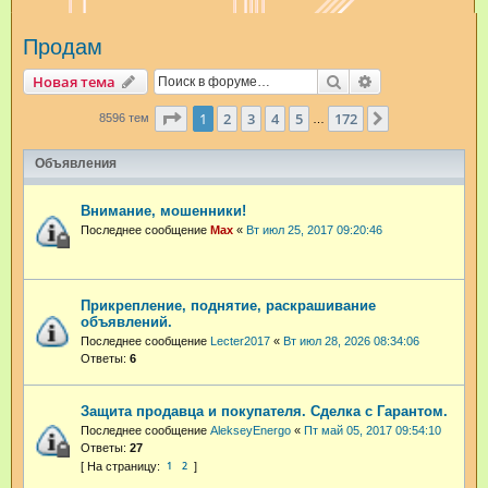
и
Продам
с
к
Поиск
Расширенный п
Новая тема
Страница
1
из
172
1
2
3
4
5
172
След.
8596 тем
…
Объявления
Внимание, мошенники!
Последнее сообщение
Max
«
Вт июл 25, 2017 09:20:46
Прикрепление, поднятие, раскрашивание
объявлений.
Последнее сообщение
Lecter2017
«
Вт июл 28, 2026 08:34:06
Ответы:
6
Защита продавца и покупателя. Сделка с Гарантом.
Последнее сообщение
AlekseyEnergo
«
Пт май 05, 2017 09:54:10
Ответы:
27
1
2