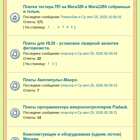
Платки тестера ПП на Мега328 и Мега1284 собранные
и голые.
Последнее сообщение
ThinkerSan
«
Ср июл 29, 2026 10:08:16
Ответы:
171
1
6
7
8
9
…
Платы для HLDI - установки лазерной засветки
фоторезиста.
Последнее сообщение
smacorp
«
Ср июл 29, 2026 00:40:34
Ответы:
22
1
2
Платы Амплипульс-Микро.
Последнее сообщение
smacorp
«
Ср июл 29, 2026 00:39:19
Ответы:
7
Платы программатора микроконтроллеров Padauk.
Последнее сообщение
smacorp
«
Ср июл 29, 2026 00:38:31
Ответы:
14
Комплектующие и оборудование (одним лотом)
Москва.