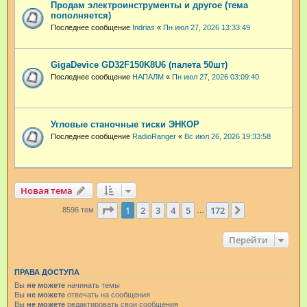
Продам электроинструменты и другое (тема
пополняется)
Последнее сообщение
Indrias
«
Пн июл 27, 2026 13:33:49
GigaDevice GD32F150K8U6 (палета 50шт)
Последнее сообщение
НАПАЛМ
«
Пн июл 27, 2026 03:09:40
Угловые станочные тиски ЭНКОР
Последнее сообщение
RadioRanger
«
Вс июл 26, 2026 19:33:58
Новая тема
Страница
1
из
172
1
2
3
4
5
172
След.
8596 тем
…
Перейти
ПРАВА ДОСТУПА
Вы
не можете
начинать темы
Вы
не можете
отвечать на сообщения
Вы
не можете
редактировать свои сообщения