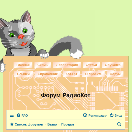
Главная
Схемы
Лаборатория
Статьи
Обучалка
Ссылки
Справочник
КотАрт
О проекте
Форум
Форум РадиоКот
FAQ
Регистрация
Вход
П
Список форумов
Базар
Продам
о