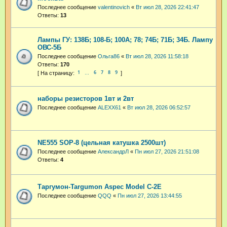
Последнее сообщение
valentinovich
«
Вт июл 28, 2026 22:41:47
Ответы:
13
Лампы ГУ: 138Б; 108-Б; 100А; 78; 74Б; 71Б; 34Б. Лампу
ОВС-5Б
Последнее сообщение
Ольга86
«
Вт июл 28, 2026 11:58:18
Ответы:
170
1
6
7
8
9
…
наборы резисторов 1вт и 2вт
Последнее сообщение
ALEXX61
«
Вт июл 28, 2026 06:52:57
NE555 SOP-8 (цельная катушка 2500шт)
Последнее сообщение
АлександрЛ
«
Пн июл 27, 2026 21:51:08
Ответы:
4
Таргумон-Targumon Aspec Model C-2E
Последнее сообщение
QQQ
«
Пн июл 27, 2026 13:44:55