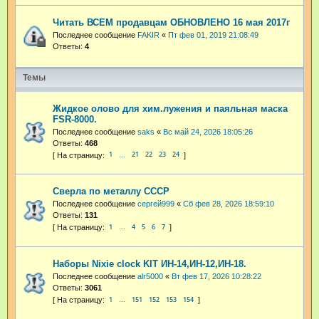
Читать ВСЕМ продавцам ОБНОВЛЕНО 16 мая 2017г
Последнее сообщение
FAKIR
«
Пт фев 01, 2019 21:08:49
Ответы:
4
Темы
Жидкое олово для хим.лужения и паяльная маска
FSR-8000.
Последнее сообщение
saks
«
Вс май 24, 2026 18:05:26
Ответы:
468
1
21
22
23
24
…
Сверла по металлу СССР
Последнее сообщение
сергей999
«
Сб фев 28, 2026 18:59:10
Ответы:
131
1
4
5
6
7
…
Наборы Nixie clock KIT ИН-14,ИН-12,ИН-18.
Последнее сообщение
alr5000
«
Вт фев 17, 2026 10:28:22
Ответы:
3061
1
151
152
153
154
…