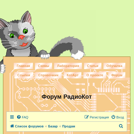
Главная
Схемы
Лаборатория
Статьи
Обучалка
Ссылки
Справочник
КотАрт
О проекте
Форум
Форум РадиоКот
FAQ
Регистрация
Вход
П
Список форумов
Базар
Продам
о