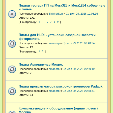
Платки тестера ПП на Мега328 и Мега1284 собранные
и голые.
Последнее сообщение
ThinkerSan
«
Ср июл 29, 2026 10:08:16
Ответы:
171
1
6
7
8
9
…
Платы для HLDI - установки лазерной засветки
фоторезиста.
Последнее сообщение
smacorp
«
Ср июл 29, 2026 00:40:34
Ответы:
22
1
2
Платы Амплипульс-Микро.
Последнее сообщение
smacorp
«
Ср июл 29, 2026 00:39:19
Ответы:
7
Платы программатора микроконтроллеров Padauk.
Последнее сообщение
smacorp
«
Ср июл 29, 2026 00:38:31
Ответы:
14
Комплектующие и оборудование (одним лотом)
Москва.