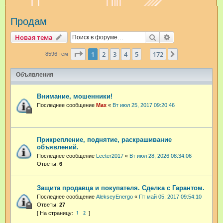
и
Продам
с
к
Поиск
Расширенный п
Новая тема
Страница
1
из
172
1
2
3
4
5
172
След.
8596 тем
…
Объявления
Внимание, мошенники!
Последнее сообщение
Max
«
Вт июл 25, 2017 09:20:46
Прикрепление, поднятие, раскрашивание
объявлений.
Последнее сообщение
Lecter2017
«
Вт июл 28, 2026 08:34:06
Ответы:
6
Защита продавца и покупателя. Сделка с Гарантом.
Последнее сообщение
AlekseyEnergo
«
Пт май 05, 2017 09:54:10
Ответы:
27
1
2