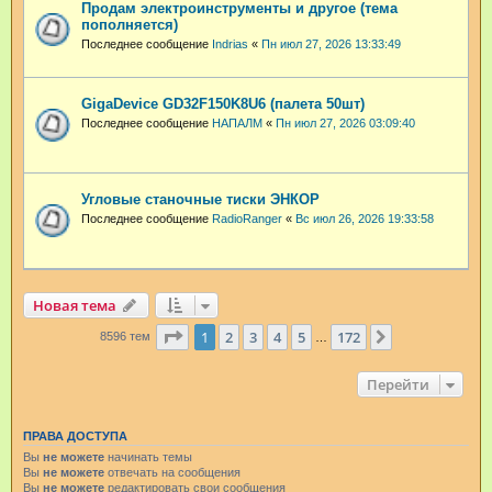
Продам электроинструменты и другое (тема
пополняется)
Последнее сообщение
Indrias
«
Пн июл 27, 2026 13:33:49
GigaDevice GD32F150K8U6 (палета 50шт)
Последнее сообщение
НАПАЛМ
«
Пн июл 27, 2026 03:09:40
Угловые станочные тиски ЭНКОР
Последнее сообщение
RadioRanger
«
Вс июл 26, 2026 19:33:58
Новая тема
Страница
1
из
172
1
2
3
4
5
172
След.
8596 тем
…
Перейти
ПРАВА ДОСТУПА
Вы
не можете
начинать темы
Вы
не можете
отвечать на сообщения
Вы
не можете
редактировать свои сообщения