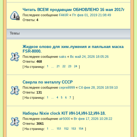
Читать ВСЕМ продавцам ОБНОВЛЕНО 16 мая 2017г
Последнее сообщение
FAKIR
«
Пт фев 01, 2019 21:08:49
Ответы:
4
Темы
Жидкое олово для хим.лужения и паяльная маска
FSR-8000.
Последнее сообщение
saks
«
Вс май 24, 2026 18:05:26
Ответы:
468
1
21
22
23
24
…
Сверла по металлу СССР
Последнее сообщение
сергей999
«
Сб фев 28, 2026 18:59:10
Ответы:
131
1
4
5
6
7
…
Наборы Nixie clock KIT ИН-14,ИН-12,ИН-18.
Последнее сообщение
alr5000
«
Вт фев 17, 2026 10:28:22
Ответы:
3061
1
151
152
153
154
…