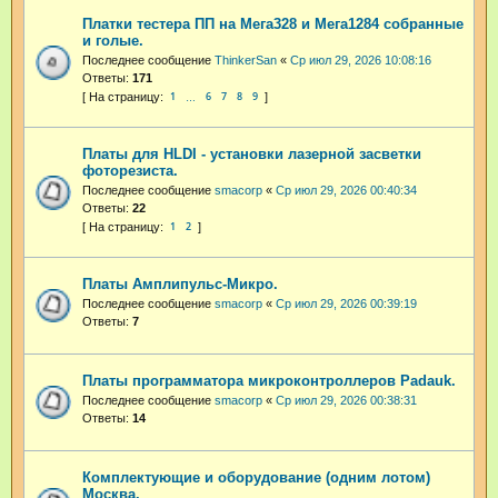
Платки тестера ПП на Мега328 и Мега1284 собранные
и голые.
Последнее сообщение
ThinkerSan
«
Ср июл 29, 2026 10:08:16
Ответы:
171
1
6
7
8
9
…
Платы для HLDI - установки лазерной засветки
фоторезиста.
Последнее сообщение
smacorp
«
Ср июл 29, 2026 00:40:34
Ответы:
22
1
2
Платы Амплипульс-Микро.
Последнее сообщение
smacorp
«
Ср июл 29, 2026 00:39:19
Ответы:
7
Платы программатора микроконтроллеров Padauk.
Последнее сообщение
smacorp
«
Ср июл 29, 2026 00:38:31
Ответы:
14
Комплектующие и оборудование (одним лотом)
Москва.