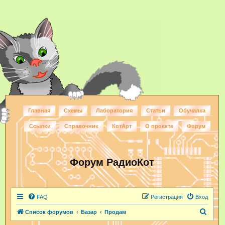
Главная
Схемы
Лаборатория
Статьи
Обучалка
Ссылки
Справочник
КотАрт
О проекте
Форум
Форум РадиоКот
FAQ
Регистрация
Вход
П
Список форумов
Базар
Продам
о