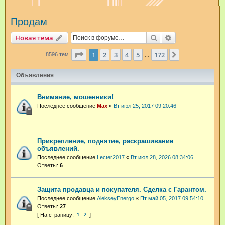
и
Продам
с
к
Поиск
Расширенный п
Новая тема
Страница
1
из
172
1
2
3
4
5
172
След.
8596 тем
…
Объявления
Внимание, мошенники!
Последнее сообщение
Max
«
Вт июл 25, 2017 09:20:46
Прикрепление, поднятие, раскрашивание
объявлений.
Последнее сообщение
Lecter2017
«
Вт июл 28, 2026 08:34:06
Ответы:
6
Защита продавца и покупателя. Сделка с Гарантом.
Последнее сообщение
AlekseyEnergo
«
Пт май 05, 2017 09:54:10
Ответы:
27
1
2