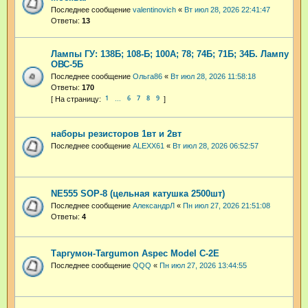
Последнее сообщение
valentinovich
«
Вт июл 28, 2026 22:41:47
Ответы:
13
Лампы ГУ: 138Б; 108-Б; 100А; 78; 74Б; 71Б; 34Б. Лампу
ОВС-5Б
Последнее сообщение
Ольга86
«
Вт июл 28, 2026 11:58:18
Ответы:
170
1
6
7
8
9
…
наборы резисторов 1вт и 2вт
Последнее сообщение
ALEXX61
«
Вт июл 28, 2026 06:52:57
NE555 SOP-8 (цельная катушка 2500шт)
Последнее сообщение
АлександрЛ
«
Пн июл 27, 2026 21:51:08
Ответы:
4
Таргумон-Targumon Aspec Model C-2E
Последнее сообщение
QQQ
«
Пн июл 27, 2026 13:44:55