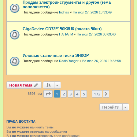
Продам электроинструменты и другое (тема
пополняется)
Последнее сообщение
Indrias
«
Пн июл 27, 2026 13:33:49
GigaDevice GD32F150K8U6 (палета 50шт)
Последнее сообщение
НАПАЛМ
«
Пн июл 27, 2026 03:09:40
Угловые станочные тиски ЭНКОР
Последнее сообщение
RadioRanger
«
Вс июл 26, 2026 19:33:58
Новая тема
Страница
1
из
172
1
2
3
4
5
172
След.
8596 тем
…
Перейти
ПРАВА ДОСТУПА
Вы
не можете
начинать темы
Вы
не можете
отвечать на сообщения
Вы
не можете
редактировать свои сообщения