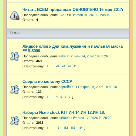
Читать ВСЕМ продавцам ОБНОВЛЕНО 16 мая 2017г
Последнее сообщение
FAKIR
«
Пт фев 01, 2019 21:08:49
Ответы:
4
Темы
Жидкое олово для хим.лужения и паяльная маска
FSR-8000.
Последнее сообщение
saks
«
Вс май 24, 2026 18:05:26
Ответы:
468
1
21
22
23
24
…
Сверла по металлу СССР
Последнее сообщение
сергей999
«
Сб фев 28, 2026 18:59:10
Ответы:
131
1
4
5
6
7
…
Наборы Nixie clock KIT ИН-14,ИН-12,ИН-18.
Последнее сообщение
alr5000
«
Вт фев 17, 2026 10:28:22
Ответы:
3061
1
151
152
153
154
…