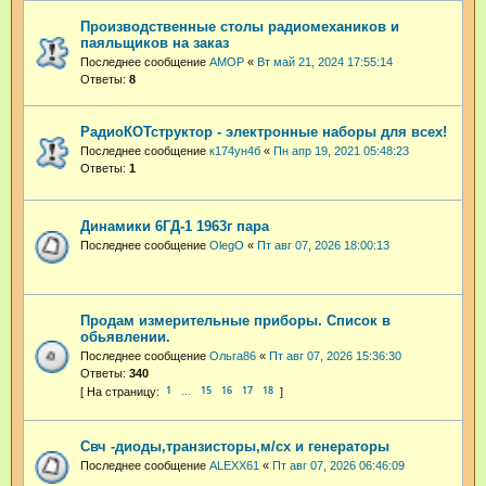
Производственные столы радиомехаников и
паяльщиков на заказ
Последнее сообщение
АМОР
«
Вт май 21, 2024 17:55:14
Ответы:
8
РадиоКОТструктор - электронные наборы для всех!
Последнее сообщение
к174ун4б
«
Пн апр 19, 2021 05:48:23
Ответы:
1
Динамики 6ГД-1 1963г пара
Последнее сообщение
OlegO
«
Пт авг 07, 2026 18:00:13
Продам измерительные приборы. Список в
обьявлении.
Последнее сообщение
Ольга86
«
Пт авг 07, 2026 15:36:30
Ответы:
340
1
15
16
17
18
…
Свч -диоды,транзисторы,м/сх и генераторы
Последнее сообщение
ALEXX61
«
Пт авг 07, 2026 06:46:09