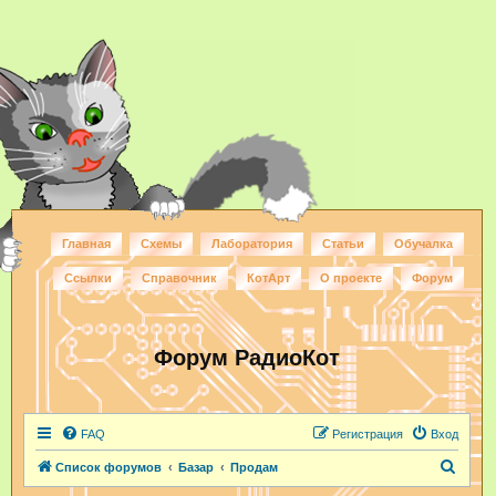
Главная
Схемы
Лаборатория
Статьи
Обучалка
Ссылки
Справочник
КотАрт
О проекте
Форум
Форум РадиоКот
FAQ
Регистрация
Вход
П
Список форумов
Базар
Продам
о