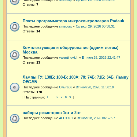
Ответы:
7
Платы программатора микроконтроллеров Padauk.
Последнее сообщение
smacorp
«
Ср июл 29, 2026 00:38:31
Ответы:
14
Комплектующие и оборудование (одним лотом)
Москва.
Последнее сообщение
valentinovich
«
Вт июл 28, 2026 22:41:47
Ответы:
13
Лампы ГУ: 138Б; 108-Б; 100А; 78; 74Б; 71Б; 34Б. Лампу
ОВС-5Б
Последнее сообщение
Ольга86
«
Вт июл 28, 2026 11:58:18
Ответы:
170
1
6
7
8
9
…
наборы резисторов 1вт и 2вт
Последнее сообщение
ALEXX61
«
Вт июл 28, 2026 06:52:57