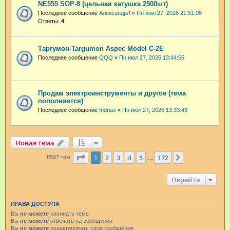
NE555 SOP-8 (цельная катушка 2500шт)
Последнее сообщение
АлександрЛ
«
Пн июл 27, 2026 21:51:08
Ответы:
4
Таргумон-Targumon Aspec Model C-2E
Последнее сообщение
QQQ
«
Пн июл 27, 2026 13:44:55
Продам электроинструменты и другое (тема
пополняется)
Последнее сообщение
Indrias
«
Пн июл 27, 2026 13:33:49
Новая тема
Страница
1
из
172
1
2
3
4
5
172
След.
8597 тем
…
Перейти
ПРАВА ДОСТУПА
Вы
не можете
начинать темы
Вы
не можете
отвечать на сообщения
Вы
не можете
редактировать свои сообщения