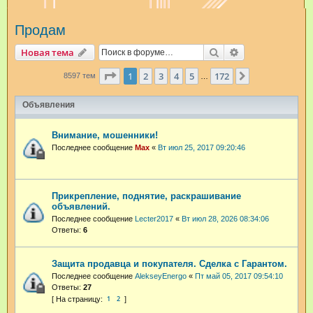
и
Продам
с
к
Поиск
Расширенный п
Новая тема
Страница
1
из
172
1
2
3
4
5
172
След.
8597 тем
…
Объявления
Внимание, мошенники!
Последнее сообщение
Max
«
Вт июл 25, 2017 09:20:46
Прикрепление, поднятие, раскрашивание
объявлений.
Последнее сообщение
Lecter2017
«
Вт июл 28, 2026 08:34:06
Ответы:
6
Защита продавца и покупателя. Сделка с Гарантом.
Последнее сообщение
AlekseyEnergo
«
Пт май 05, 2017 09:54:10
Ответы:
27
1
2