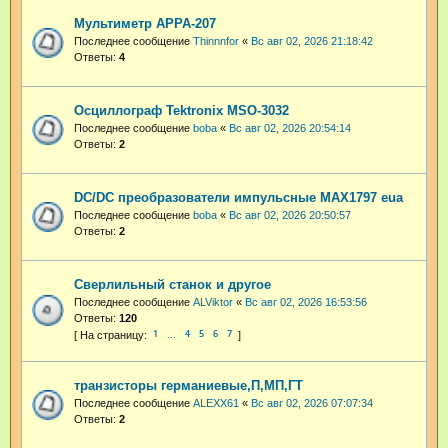
Мультиметр APPA-207
Последнее сообщение
Thinnnfor
«
Вс авг 02, 2026 21:18:42
Ответы:
4
Осциллограф Tektronix MSO-3032
Последнее сообщение
boba
«
Вс авг 02, 2026 20:54:14
Ответы:
2
DC/DC преобразователи импульсные MAX1797 eua
Последнее сообщение
boba
«
Вс авг 02, 2026 20:50:57
Ответы:
2
Сверлильный станок и другое
Последнее сообщение
ALViktor
«
Вс авг 02, 2026 16:53:56
Ответы:
120
1
4
5
6
7
…
транзисторы германиевые,П,МП,ГТ
Последнее сообщение
ALEXX61
«
Вс авг 02, 2026 07:07:34
Ответы:
2