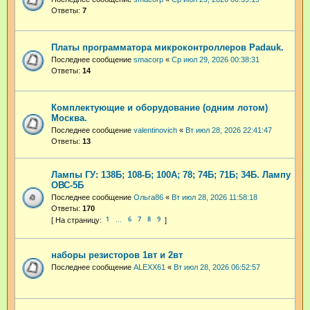
Ответы:
7
Платы программатора микроконтроллеров Padauk.
Последнее сообщение
smacorp
«
Ср июл 29, 2026 00:38:31
Ответы:
14
Комплектующие и оборудование (одним лотом)
Москва.
Последнее сообщение
valentinovich
«
Вт июл 28, 2026 22:41:47
Ответы:
13
Лампы ГУ: 138Б; 108-Б; 100А; 78; 74Б; 71Б; 34Б. Лампу
ОВС-5Б
Последнее сообщение
Ольга86
«
Вт июл 28, 2026 11:58:18
Ответы:
170
1
6
7
8
9
…
наборы резисторов 1вт и 2вт
Последнее сообщение
ALEXX61
«
Вт июл 28, 2026 06:52:57