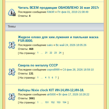
Читать ВСЕМ продавцам ОБНОВЛЕНО 16 мая 2017г
Последнее сообщение
FAKIR
«
Пт фев 01, 2019 21:08:49
Ответы:
4
Темы
Жидкое олово для хим.лужения и паяльная маска
FSR-8000.
Последнее сообщение
saks
«
Вс май 24, 2026 18:05:26
Ответы:
468
1
21
22
23
24
…
Сверла по металлу СССР
Последнее сообщение
сергей999
«
Сб фев 28, 2026 18:59:10
Ответы:
131
1
4
5
6
7
…
Наборы Nixie clock KIT ИН-14,ИН-12,ИН-18.
Последнее сообщение
alr5000
«
Вт фев 17, 2026 10:28:22
Ответы:
3061
1
151
152
153
154
…