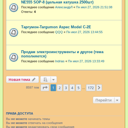
NE555 SOP-8 (цельная катушка 2500шт)
Последнее сообщение
АлександрЛ
«
Пн июл 27, 2026 21:51:08
Ответы:
4
Таргумон-Targumon Aspec Model C-2E
Последнее сообщение
QQQ
«
Пн июл 27, 2026 13:44:55
Продам электроинструменты и другое (тема
пополняется)
Последнее сообщение
Indrias
«
Пн июл 27, 2026 13:33:49
Новая тема
Страница
1
из
172
1
2
3
4
5
172
След.
8597 тем
…
Перейти
ПРАВА ДОСТУПА
Вы
не можете
начинать темы
Вы
не можете
отвечать на сообщения
Вы
не можете
редактировать свои сообщения