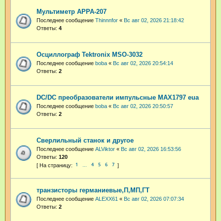
Мультиметр APPA-207
Последнее сообщение
Thinnnfor
«
Вс авг 02, 2026 21:18:42
Ответы:
4
Осциллограф Tektronix MSO-3032
Последнее сообщение
boba
«
Вс авг 02, 2026 20:54:14
Ответы:
2
DC/DC преобразователи импульсные MAX1797 eua
Последнее сообщение
boba
«
Вс авг 02, 2026 20:50:57
Ответы:
2
Сверлильный станок и другое
Последнее сообщение
ALViktor
«
Вс авг 02, 2026 16:53:56
Ответы:
120
1
4
5
6
7
…
транзисторы германиевые,П,МП,ГТ
Последнее сообщение
ALEXX61
«
Вс авг 02, 2026 07:07:34
Ответы:
2