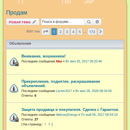
и
Продам
с
к
Поиск
Расширенный п
Новая тема
Страница
1
из
172
1
2
3
4
5
172
След.
8597 тем
…
Объявления
Внимание, мошенники!
Последнее сообщение
Max
«
Вт июл 25, 2017 09:20:46
Прикрепление, поднятие, раскрашивание
объявлений.
Последнее сообщение
Lecter2017
«
Вт июл 28, 2026 08:34:06
Ответы:
6
Защита продавца и покупателя. Сделка с Гарантом.
Последнее сообщение
AlekseyEnergo
«
Пт май 05, 2017 09:54:10
Ответы:
27
1
2