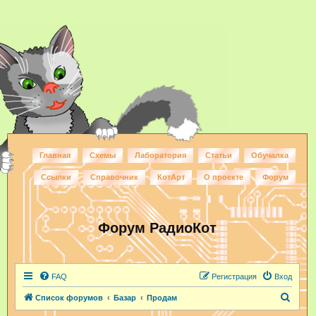
Главная
Схемы
Лаборатория
Статьи
Обучалка
Ссылки
Справочник
КотАрт
О проекте
Форум
Форум РадиоКот
FAQ
Регистрация
Вход
П
Список форумов
Базар
Продам
о