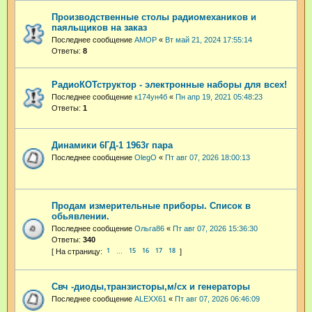
Производственные столы радиомехаников и
паяльщиков на заказ
Последнее сообщение
АМОР
«
Вт май 21, 2024 17:55:14
Ответы:
8
РадиоКОТструктор - электронные наборы для всех!
Последнее сообщение
к174ун4б
«
Пн апр 19, 2021 05:48:23
Ответы:
1
Динамики 6ГД-1 1963г пара
Последнее сообщение
OlegO
«
Пт авг 07, 2026 18:00:13
Продам измерительные приборы. Список в
обьявлении.
Последнее сообщение
Ольга86
«
Пт авг 07, 2026 15:36:30
Ответы:
340
1
15
16
17
18
…
Свч -диоды,транзисторы,м/сх и генераторы
Последнее сообщение
ALEXX61
«
Пт авг 07, 2026 06:46:09