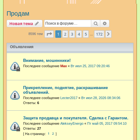
и
Продам
с
к
Поиск
Расширенный п
Новая тема
Страница
1
из
172
1
2
3
4
5
172
След.
8596 тем
…
Объявления
Внимание, мошенники!
Последнее сообщение
Max
«
Вт июл 25, 2017 09:20:46
Прикрепление, поднятие, раскрашивание
объявлений.
Последнее сообщение
Lecter2017
«
Вт июл 28, 2026 08:34:06
Ответы:
6
Защита продавца и покупателя. Сделка с Гарантом.
Последнее сообщение
AlekseyEnergo
«
Пт май 05, 2017 09:54:10
Ответы:
27
1
2