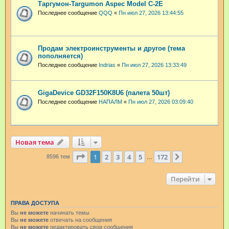
Таргумон-Targumon Aspec Model C-2E
Последнее сообщение
QQQ
«
Пн июл 27, 2026 13:44:55
Продам электроинструменты и другое (тема
пополняется)
Последнее сообщение
Indrias
«
Пн июл 27, 2026 13:33:49
GigaDevice GD32F150K8U6 (палета 50шт)
Последнее сообщение
НАПАЛМ
«
Пн июл 27, 2026 03:09:40
Новая тема
Страница
1
из
172
1
2
3
4
5
172
След.
8596 тем
…
Перейти
ПРАВА ДОСТУПА
Вы
не можете
начинать темы
Вы
не можете
отвечать на сообщения
Вы
не можете
редактировать свои сообщения