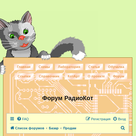
Главная
Схемы
Лаборатория
Статьи
Обучалка
Ссылки
Справочник
КотАрт
О проекте
Форум
Форум РадиоКот
FAQ
Регистрация
Вход
П
Список форумов
Базар
Продам
о