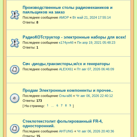
Производственные столы радиомехаников и
паяльщиков на заказ
Последнее сообщение
АМОР
«
Вт май 21, 2024 17:55:14
Ответы:
8
РадиоКОТструктор - электронные наборы для всех!
Последнее сообщение
к174ун4б
«
Пн апр 19, 2021 05:48:23
Ответы:
1
Свч -диоды,транзисторы,м/сх и генераторы
Последнее сообщение
ALEXX61
«
Пт авг 07, 2026 06:46:09
Продам Электронные компоненты и прочее..
Последнее сообщение
Ольга86
«
Чт авг 06, 2026 22:40:12
Ответы:
173
1
6
7
8
9
…
Стеклотекстолит фольгированный FR-4,
односторонний.
Последнее сообщение
AHTUNG
«
Чт авг 06, 2026 20:40:36
Ответы:
15