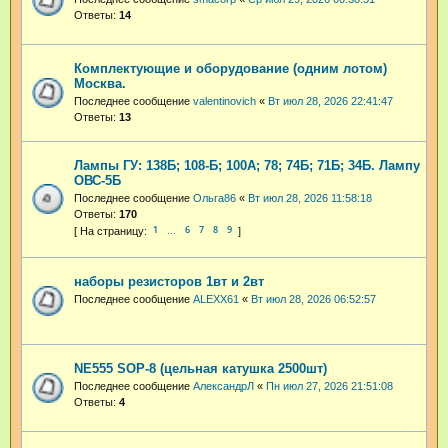
Ответы:
14
Комплектующие и оборудование (одним лотом)
Москва.
Последнее сообщение
valentinovich
«
Вт июл 28, 2026 22:41:47
Ответы:
13
Лампы ГУ: 138Б; 108-Б; 100А; 78; 74Б; 71Б; 34Б. Лампу
ОВС-5Б
Последнее сообщение
Ольга86
«
Вт июл 28, 2026 11:58:18
Ответы:
170
1
6
7
8
9
…
наборы резисторов 1вт и 2вт
Последнее сообщение
ALEXX61
«
Вт июл 28, 2026 06:52:57
NE555 SOP-8 (цельная катушка 2500шт)
Последнее сообщение
АлександрЛ
«
Пн июл 27, 2026 21:51:08
Ответы:
4