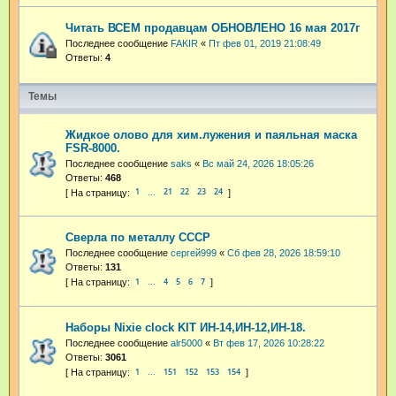
Читать ВСЕМ продавцам ОБНОВЛЕНО 16 мая 2017г
Последнее сообщение
FAKIR
«
Пт фев 01, 2019 21:08:49
Ответы:
4
Темы
Жидкое олово для хим.лужения и паяльная маска
FSR-8000.
Последнее сообщение
saks
«
Вс май 24, 2026 18:05:26
Ответы:
468
1
21
22
23
24
…
Сверла по металлу СССР
Последнее сообщение
сергей999
«
Сб фев 28, 2026 18:59:10
Ответы:
131
1
4
5
6
7
…
Наборы Nixie clock KIT ИН-14,ИН-12,ИН-18.
Последнее сообщение
alr5000
«
Вт фев 17, 2026 10:28:22
Ответы:
3061
1
151
152
153
154
…