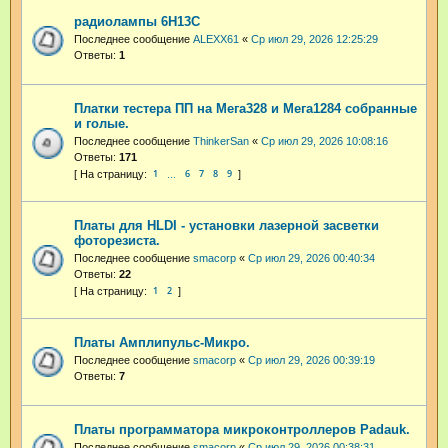
радиолампы 6Н13С
Последнее сообщение
ALEXX61
«
Ср июл 29, 2026 12:25:29
Ответы:
1
Платки тестера ПП на Мега328 и Мега1284 собранные
и голые.
Последнее сообщение
ThinkerSan
«
Ср июл 29, 2026 10:08:16
Ответы:
171
1
6
7
8
9
…
Платы для HLDI - установки лазерной засветки
фоторезиста.
Последнее сообщение
smacorp
«
Ср июл 29, 2026 00:40:34
Ответы:
22
1
2
Платы Амплипульс-Микро.
Последнее сообщение
smacorp
«
Ср июл 29, 2026 00:39:19
Ответы:
7
Платы программатора микроконтроллеров Padauk.
Последнее сообщение
smacorp
«
Ср июл 29, 2026 00:38:31