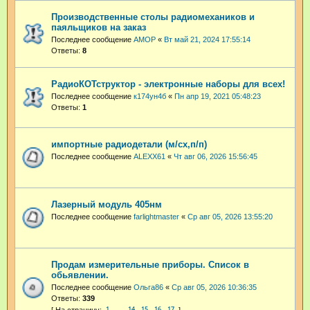
Производственные столы радиомехаников и
паяльщиков на заказ
Последнее сообщение
АМОР
«
Вт май 21, 2024 17:55:14
Ответы:
8
РадиоКОТструктор - электронные наборы для всех!
Последнее сообщение
к174ун4б
«
Пн апр 19, 2021 05:48:23
Ответы:
1
импортные радиодетали (м/сх,п/п)
Последнее сообщение
ALEXX61
«
Чт авг 06, 2026 15:56:45
Лазерный модуль 405нм
Последнее сообщение
farlightmaster
«
Ср авг 05, 2026 13:55:20
Продам измерительные приборы. Список в
обьявлении.
Последнее сообщение
Ольга86
«
Ср авг 05, 2026 10:36:35
Ответы:
339
1
14
15
16
17
…