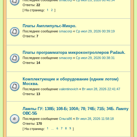
Последнее сообщение
smacorp
«
Ср июл 29, 2026 00:40:34
Ответы:
22
1
2
Платы Амплипульс-Микро.
Последнее сообщение
smacorp
«
Ср июл 29, 2026 00:39:19
Ответы:
7
Платы программатора микроконтроллеров Padauk.
Последнее сообщение
smacorp
«
Ср июл 29, 2026 00:38:31
Ответы:
14
Комплектующие и оборудование (одним лотом)
Москва.
Последнее сообщение
valentinovich
«
Вт июл 28, 2026 22:41:47
Ответы:
13
Лампы ГУ: 138Б; 108-Б; 100А; 78; 74Б; 71Б; 34Б. Лампу
ОВС-5Б
Последнее сообщение
Ольга86
«
Вт июл 28, 2026 11:58:18
Ответы:
170
1
6
7
8
9
…