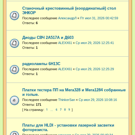
Станочный крестовинный (координатный) стол
ЭНКОР
Последнее сообщение
АлександрЛ
«
Пт июл 31, 2026 00:42:59
Ответы:
6
Диоды СВЧ 2А517А и Д603
Последнее сообщение
ALEXX61
«
Ср июл 29, 2026 12:25:41
Ответы:
1
радиолампы 6Н13С
Последнее сообщение
ALEXX61
«
Ср июл 29, 2026 12:25:29
Ответы:
1
Платки тестера ПП на Мега328 и Мега1284 собранные
и голые.
Последнее сообщение
ThinkerSan
«
Ср июл 29, 2026 10:08:16
Ответы:
171
1
6
7
8
9
…
Платы для HLDI - установки лазерной засветки
фоторезиста.