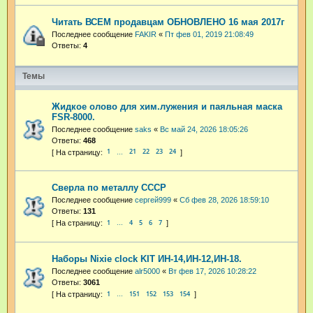
Читать ВСЕМ продавцам ОБНОВЛЕНО 16 мая 2017г
Последнее сообщение
FAKIR
«
Пт фев 01, 2019 21:08:49
Ответы:
4
Темы
Жидкое олово для хим.лужения и паяльная маска
FSR-8000.
Последнее сообщение
saks
«
Вс май 24, 2026 18:05:26
Ответы:
468
1
21
22
23
24
…
Сверла по металлу СССР
Последнее сообщение
сергей999
«
Сб фев 28, 2026 18:59:10
Ответы:
131
1
4
5
6
7
…
Наборы Nixie clock KIT ИН-14,ИН-12,ИН-18.
Последнее сообщение
alr5000
«
Вт фев 17, 2026 10:28:22
Ответы:
3061
1
151
152
153
154
…