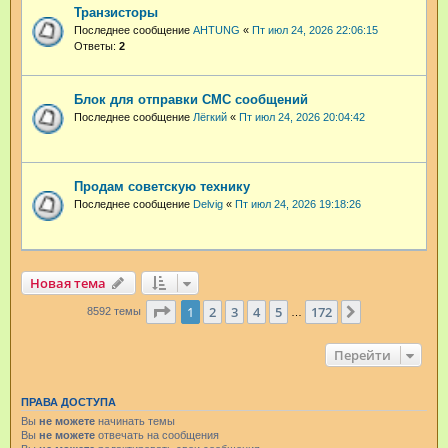
Транзисторы
Последнее сообщение
AHTUNG
«
Пт июл 24, 2026 22:06:15
Ответы:
2
Блок для отправки СМС сообщений
Последнее сообщение
Лёгкий
«
Пт июл 24, 2026 20:04:42
Продам советскую технику
Последнее сообщение
Delvig
«
Пт июл 24, 2026 19:18:26
Новая тема
Страница
1
из
172
1
2
3
4
5
172
След.
8592 темы
…
Перейти
ПРАВА ДОСТУПА
Вы
не можете
начинать темы
Вы
не можете
отвечать на сообщения