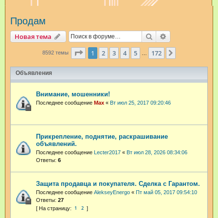
и
Продам
с
к
Поиск
Расширенный п
Новая тема
Страница
1
из
172
1
2
3
4
5
172
След.
8592 темы
…
Объявления
Внимание, мошенники!
Последнее сообщение
Max
«
Вт июл 25, 2017 09:20:46
Прикрепление, поднятие, раскрашивание
объявлений.
Последнее сообщение
Lecter2017
«
Вт июл 28, 2026 08:34:06
Ответы:
6
Защита продавца и покупателя. Сделка с Гарантом.
Последнее сообщение
AlekseyEnergo
«
Пт май 05, 2017 09:54:10
Ответы:
27
1
2