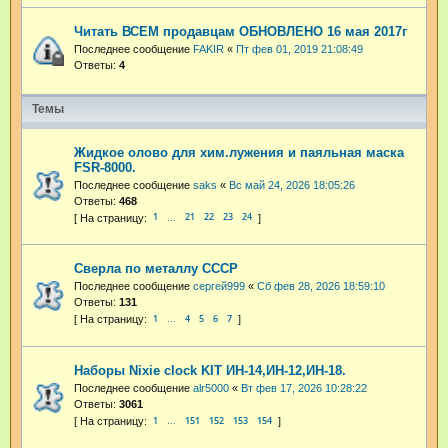
Читать ВСЕМ продавцам ОБНОВЛЕНО 16 мая 2017г
Последнее сообщение
FAKIR
«
Пт фев 01, 2019 21:08:49
Ответы:
4
Темы
Жидкое олово для хим.лужения и паяльная маска
FSR-8000.
Последнее сообщение
saks
«
Вс май 24, 2026 18:05:26
Ответы:
468
1
21
22
23
24
…
Сверла по металлу СССР
Последнее сообщение
сергей999
«
Сб фев 28, 2026 18:59:10
Ответы:
131
1
4
5
6
7
…
Наборы Nixie clock KIT ИН-14,ИН-12,ИН-18.
Последнее сообщение
alr5000
«
Вт фев 17, 2026 10:28:22
Ответы:
3061
1
151
152
153
154
…