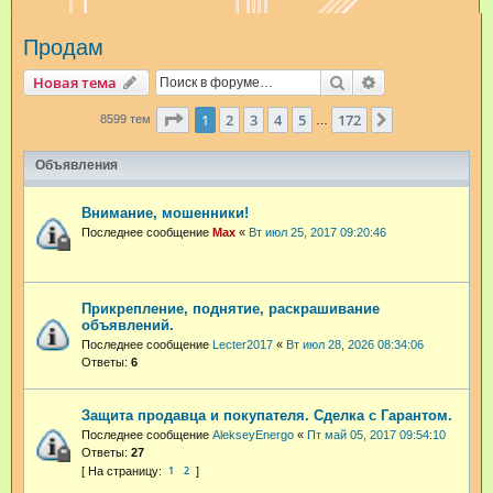
и
Продам
с
к
Поиск
Расширенный п
Новая тема
Страница
1
из
172
1
2
3
4
5
172
След.
8599 тем
…
Объявления
Внимание, мошенники!
Последнее сообщение
Max
«
Вт июл 25, 2017 09:20:46
Прикрепление, поднятие, раскрашивание
объявлений.
Последнее сообщение
Lecter2017
«
Вт июл 28, 2026 08:34:06
Ответы:
6
Защита продавца и покупателя. Сделка с Гарантом.
Последнее сообщение
AlekseyEnergo
«
Пт май 05, 2017 09:54:10
Ответы:
27
1
2