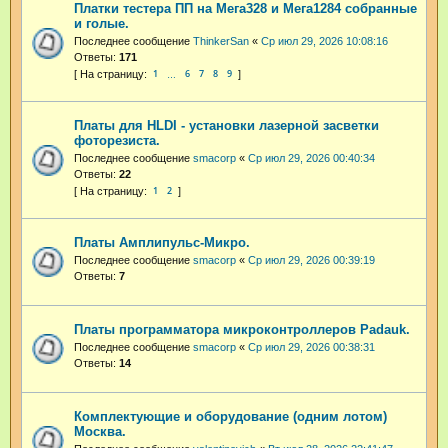
Платки тестера ПП на Мега328 и Мега1284 собранные
и голые.
Последнее сообщение
ThinkerSan
«
Ср июл 29, 2026 10:08:16
Ответы:
171
1
6
7
8
9
…
Платы для HLDI - установки лазерной засветки
фоторезиста.
Последнее сообщение
smacorp
«
Ср июл 29, 2026 00:40:34
Ответы:
22
1
2
Платы Амплипульс-Микро.
Последнее сообщение
smacorp
«
Ср июл 29, 2026 00:39:19
Ответы:
7
Платы программатора микроконтроллеров Padauk.
Последнее сообщение
smacorp
«
Ср июл 29, 2026 00:38:31
Ответы:
14
Комплектующие и оборудование (одним лотом)
Москва.