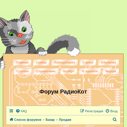
Главная
Схемы
Лаборатория
Статьи
Обучалка
Ссылки
Справочник
КотАрт
О проекте
Форум
Форум РадиоКот
FAQ
Регистрация
Вход
П
Список форумов
Базар
Продам
о