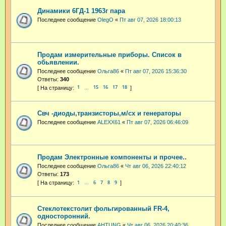
Динамики 6ГД-1 1963г пара
Последнее сообщение
OlegO
«
Пт авг 07, 2026 18:00:13
Продам измерительные приборы. Список в
обьявлении.
Последнее сообщение
Ольга86
«
Пт авг 07, 2026 15:36:30
Ответы:
340
1
15
16
17
18
…
Свч -диоды,транзисторы,м/сх и генераторы
Последнее сообщение
ALEXX61
«
Пт авг 07, 2026 06:46:09
Продам Электронные компоненты и прочее..
Последнее сообщение
Ольга86
«
Чт авг 06, 2026 22:40:12
Ответы:
173
1
6
7
8
9
…
Стеклотекстолит фольгированный FR-4,
односторонний.
Последнее сообщение
AHTUNG
«
Чт авг 06, 2026 20:40:36