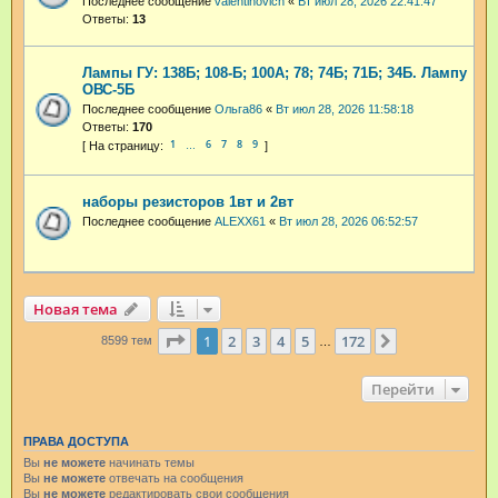
Последнее сообщение
valentinovich
«
Вт июл 28, 2026 22:41:47
Ответы:
13
Лампы ГУ: 138Б; 108-Б; 100А; 78; 74Б; 71Б; 34Б. Лампу
ОВС-5Б
Последнее сообщение
Ольга86
«
Вт июл 28, 2026 11:58:18
Ответы:
170
1
6
7
8
9
…
наборы резисторов 1вт и 2вт
Последнее сообщение
ALEXX61
«
Вт июл 28, 2026 06:52:57
Новая тема
Страница
1
из
172
1
2
3
4
5
172
След.
8599 тем
…
Перейти
ПРАВА ДОСТУПА
Вы
не можете
начинать темы
Вы
не можете
отвечать на сообщения
Вы
не можете
редактировать свои сообщения