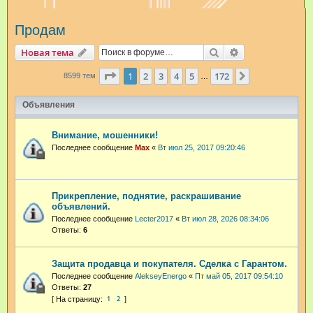
и
Продам
с
к
Поиск
Расширенный п
Новая тема
Страница
1
из
172
1
2
3
4
5
172
След.
8599 тем
…
Объявления
Внимание, мошенники!
Последнее сообщение
Max
«
Вт июл 25, 2017 09:20:46
Прикрепление, поднятие, раскрашивание
объявлений.
Последнее сообщение
Lecter2017
«
Вт июл 28, 2026 08:34:06
Ответы:
6
Защита продавца и покупателя. Сделка с Гарантом.
Последнее сообщение
AlekseyEnergo
«
Пт май 05, 2017 09:54:10
Ответы:
27
1
2