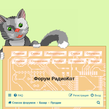
Главная
Схемы
Лаборатория
Статьи
Обучалка
Ссылки
Справочник
КотАрт
О проекте
Форум
Форум РадиоКот
FAQ
Регистрация
Вход
П
Список форумов
Базар
Продам
о