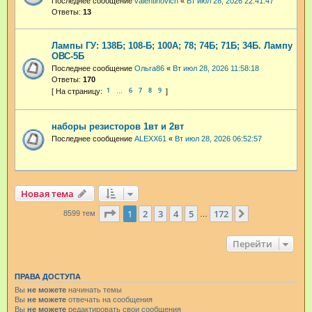
Последнее сообщение
valentinovich
«
Вт июл 28, 2026 22:41:47
Ответы:
13
Лампы ГУ: 138Б; 108-Б; 100А; 78; 74Б; 71Б; 34Б. Лампу
ОВС-5Б
Последнее сообщение
Ольга86
«
Вт июл 28, 2026 11:58:18
Ответы:
170
1
6
7
8
9
…
наборы резисторов 1вт и 2вт
Последнее сообщение
ALEXX61
«
Вт июл 28, 2026 06:52:57
Новая тема
Страница
1
из
172
1
2
3
4
5
172
След.
8599 тем
…
Перейти
ПРАВА ДОСТУПА
Вы
не можете
начинать темы
Вы
не можете
отвечать на сообщения
Вы
не можете
редактировать свои сообщения