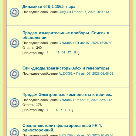
Динамики 6ГД-1 1963г пара
Последнее сообщение
OlegO
«
Пт авг 07, 2026 18:00:13
Продам измерительные приборы. Список в
обьявлении.
Последнее сообщение
Ольга86
«
Пт авг 07, 2026 15:36:30
Ответы:
340
1
15
16
17
18
…
Свч -диоды,транзисторы,м/сх и генераторы
Последнее сообщение
ALEXX61
«
Пт авг 07, 2026 06:46:09
Продам Электронные компоненты и прочее..
Последнее сообщение
Ольга86
«
Чт авг 06, 2026 22:40:12
Ответы:
173
1
6
7
8
9
…
Стеклотекстолит фольгированный FR-4,
односторонний.
Последнее сообщение
AHTUNG
«
Чт авг 06, 2026 20:40:36