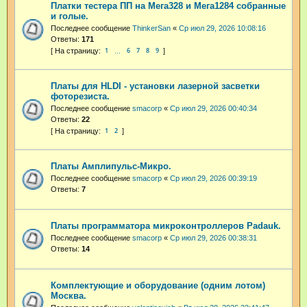
Платки тестера ПП на Мега328 и Мега1284 собранные
и голые.
Последнее сообщение
ThinkerSan
«
Ср июл 29, 2026 10:08:16
Ответы:
171
1
6
7
8
9
…
Платы для HLDI - установки лазерной засветки
фоторезиста.
Последнее сообщение
smacorp
«
Ср июл 29, 2026 00:40:34
Ответы:
22
1
2
Платы Амплипульс-Микро.
Последнее сообщение
smacorp
«
Ср июл 29, 2026 00:39:19
Ответы:
7
Платы программатора микроконтроллеров Padauk.
Последнее сообщение
smacorp
«
Ср июл 29, 2026 00:38:31
Ответы:
14
Комплектующие и оборудование (одним лотом)
Москва.