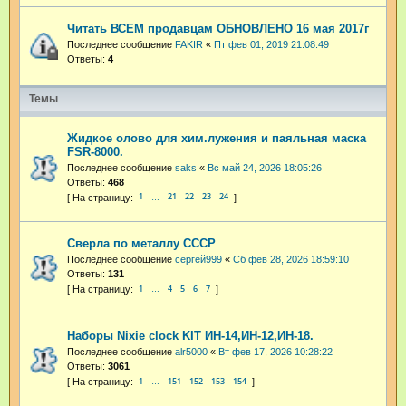
Читать ВСЕМ продавцам ОБНОВЛЕНО 16 мая 2017г
Последнее сообщение
FAKIR
«
Пт фев 01, 2019 21:08:49
Ответы:
4
Темы
Жидкое олово для хим.лужения и паяльная маска
FSR-8000.
Последнее сообщение
saks
«
Вс май 24, 2026 18:05:26
Ответы:
468
1
21
22
23
24
…
Сверла по металлу СССР
Последнее сообщение
сергей999
«
Сб фев 28, 2026 18:59:10
Ответы:
131
1
4
5
6
7
…
Наборы Nixie clock KIT ИН-14,ИН-12,ИН-18.
Последнее сообщение
alr5000
«
Вт фев 17, 2026 10:28:22
Ответы:
3061
1
151
152
153
154
…