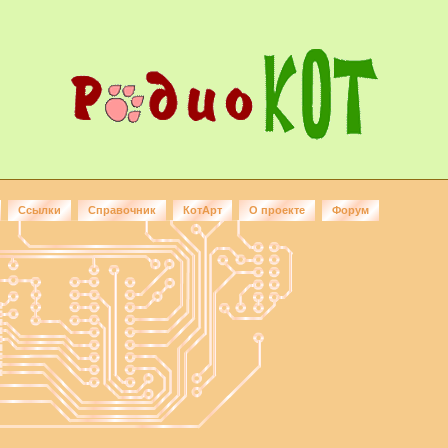
Ссылки
Справочник
КотАрт
О проекте
Форум