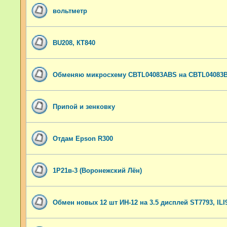
вольтметр
BU208, КТ840
Обменяю микросхему CBTL04083ABS на CBTL04083
Припой и зенковку
Отдам Epson R300
1Р21в-3 (Воронежский Лён)
Обмен новых 12 шт ИН-12 на 3.5 дисплей ST7793, ILI