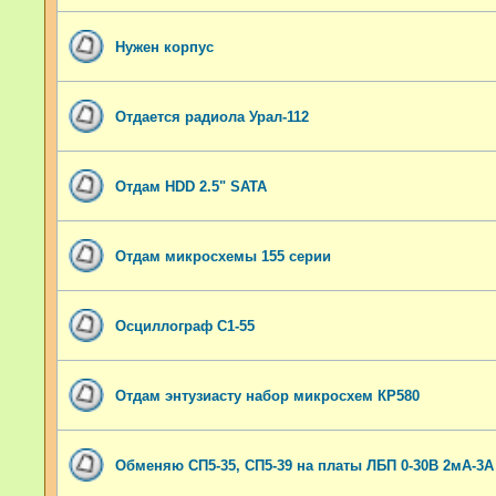
Нужен корпус
Отдается радиола Урал-112
Отдам HDD 2.5" SATA
Отдам микросхемы 155 серии
Осциллограф С1-55
Отдам энтузиасту набор микросхем КР580
Обменяю СП5-35, СП5-39 на платы ЛБП 0-30В 2мА-3А