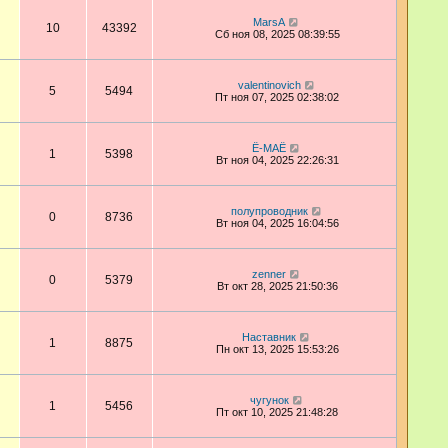
MarsA
10
43392
Сб ноя 08, 2025 08:39:55
valentinovich
5
5494
Пт ноя 07, 2025 02:38:02
Ё-МАЁ
1
5398
Вт ноя 04, 2025 22:26:31
полупроводник
0
8736
Вт ноя 04, 2025 16:04:56
zenner
0
5379
Вт окт 28, 2025 21:50:36
Наставник
1
8875
Пн окт 13, 2025 15:53:26
чугунок
1
5456
Пт окт 10, 2025 21:48:28