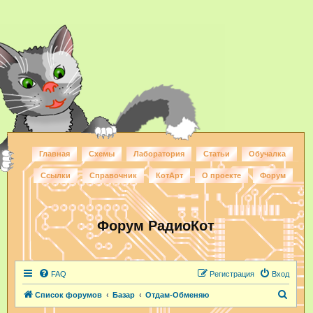
Главная
Схемы
Лаборатория
Статьи
Обучалка
Ссылки
Справочник
КотАрт
О проекте
Форум
Форум РадиоКот
FAQ
Регистрация
Вход
П
Список форумов
Базар
Отдам-Обменяю
о