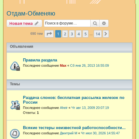
и
Отдам-Обменяю
с
к
Поиск
Расширенный п
Новая тема
Страница
1
из
14
1
2
3
4
5
14
След.
690 тем
…
Объявления
Правила раздела
Последнее сообщение
Max
«
Сб янв 26, 2013 16:55:09
Темы
Раздача слонов: бесплатная рассылка железок по
России
Последнее сообщение
Aheir
«
Чт авг 13, 2009 20:07:19
Ответы:
1
Всякие тестеры неизвестной работоспособности...
Последнее сообщение
Дмитрий М
«
Чт июл 30, 2026 14:55:47