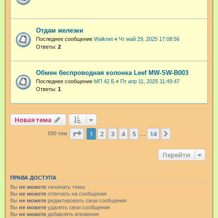
Отдам железки
Последнее сообщение
Walknet
«
Чт май 29, 2025 17:08:56
Ответы:
2
Обмен беспроводная колонка Leef MW-SW-B003
Последнее сообщение
МП 42 Б
«
Пт апр 11, 2025 11:49:47
Ответы:
1
Новая тема
Страница
1
из
14
1
2
3
4
5
14
След.
690 тем
…
Перейти
ПРАВА ДОСТУПА
Вы
не можете
начинать темы
Вы
не можете
отвечать на сообщения
Вы
не можете
редактировать свои сообщения
Вы
не можете
удалять свои сообщения
Вы
не можете
добавлять вложения