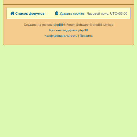
Список форумов
Удалить cookies
Часовой пояс:
UTC+03:00
Создано на основе
phpBB
® Forum Software © phpBB Limited
Русская поддержка phpBB
Конфиденциальность
|
Правила