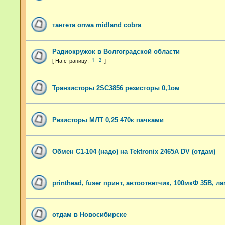
тангета onwa midland cobra
Радиокружок в Волгоградской области
1
2
Транзисторы 2SC3856 резисторы 0,1ом
Резисторы МЛТ 0,25 470к пачками
Обмен С1-104 (надо) на Tektronix 2465A DV (отдам)
printhead, fuser принт, автоответчик, 100мкФ 35В, л
отдам в Новосибирске