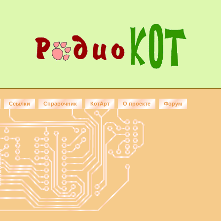
Ссылки
Справочник
КотАрт
О проекте
Форум