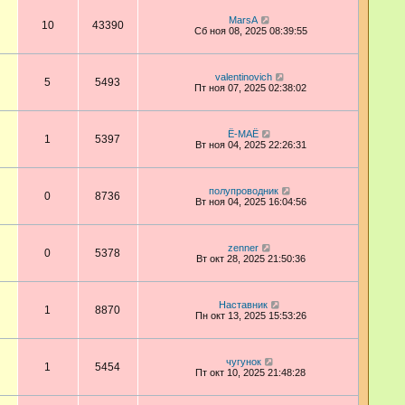
MarsA
10
43390
Сб ноя 08, 2025 08:39:55
valentinovich
5
5493
Пт ноя 07, 2025 02:38:02
Ё-МАЁ
1
5397
Вт ноя 04, 2025 22:26:31
полупроводник
0
8736
Вт ноя 04, 2025 16:04:56
zenner
0
5378
Вт окт 28, 2025 21:50:36
Наставник
1
8870
Пн окт 13, 2025 15:53:26
чугунок
1
5454
Пт окт 10, 2025 21:48:28