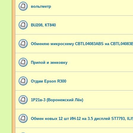
вольтметр
BU208, КТ840
Обменяю микросхему CBTL04083ABS на CBTL04083
Припой и зенковку
Отдам Epson R300
1Р21в-3 (Воронежский Лён)
Обмен новых 12 шт ИН-12 на 3.5 дисплей ST7793, ILI