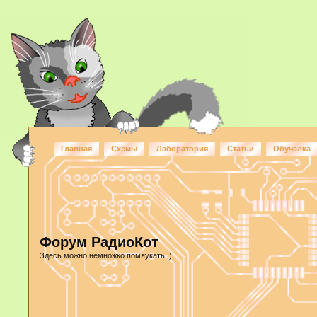
Главная
Схемы
Лаборатория
Статьи
Обучалка
Форум РадиоКот
Здесь можно немножко помяукать :)