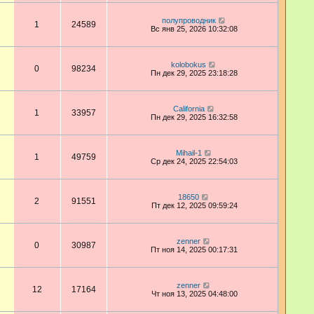
полупроводник
1
24589
Вс янв 25, 2026 10:32:08
kolobokus
0
98234
Пн дек 29, 2025 23:18:28
California
1
33957
Пн дек 29, 2025 16:32:58
Mihail-1
1
49759
Ср дек 24, 2025 22:54:03
18650
2
91551
Пт дек 12, 2025 09:59:24
zenner
0
30987
Пт ноя 14, 2025 00:17:31
zenner
12
17164
Чт ноя 13, 2025 04:48:00