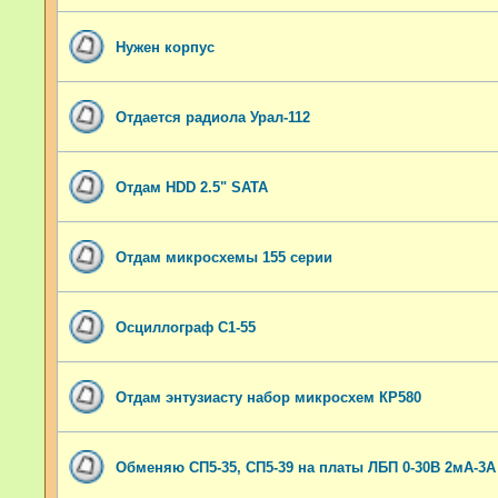
Нужен корпус
Отдается радиола Урал-112
Отдам HDD 2.5" SATA
Отдам микросхемы 155 серии
Осциллограф С1-55
Отдам энтузиасту набор микросхем КР580
Обменяю СП5-35, СП5-39 на платы ЛБП 0-30В 2мА-3А