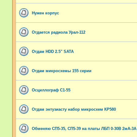
Нужен корпус
Отдается радиола Урал-112
Отдам HDD 2.5" SATA
Отдам микросхемы 155 серии
Осциллограф С1-55
Отдам энтузиасту набор микросхем КР580
Обменяю СП5-35, СП5-39 на платы ЛБП 0-30В 2мА-3А