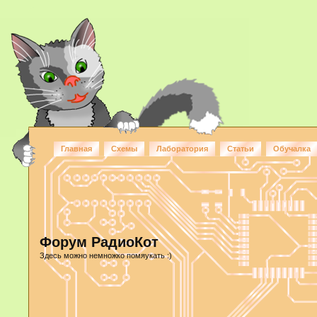
Главная
Схемы
Лаборатория
Статьи
Обучалка
Форум РадиоКот
Здесь можно немножко помяукать :)