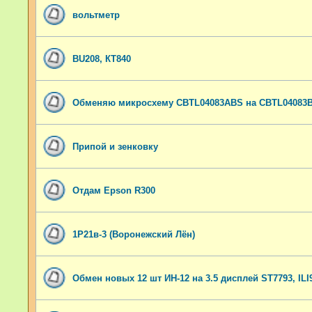
вольтметр
BU208, КТ840
Обменяю микросхему CBTL04083ABS на CBTL04083
Припой и зенковку
Отдам Epson R300
1Р21в-3 (Воронежский Лён)
Обмен новых 12 шт ИН-12 на 3.5 дисплей ST7793, ILI