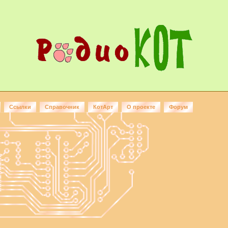
Ссылки
Справочник
КотАрт
О проекте
Форум