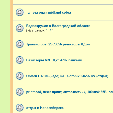
тангета onwa midland cobra
Радиокружок в Волгоградской области
1
2
Транзисторы 2SC3856 резисторы 0,1ом
Резисторы МЛТ 0,25 470к пачками
Обмен С1-104 (надо) на Tektronix 2465A DV (отдам)
printhead, fuser принт, автоответчик, 100мкФ 35В, л
отдам в Новосибирске