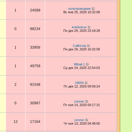
полупроводник
1
24589
Вс янв 25, 2026 10:32:08
kolobokus
0
98234
Пн дек 29, 2025 23:18:28
California
1
33956
Пн дек 29, 2025 16:32:58
Mihail-1
1
49758
Ср дек 24, 2025 22:54:03
18650
2
91548
Пт дек 12, 2025 09:59:24
zenner
0
30987
Пт ноя 14, 2025 00:17:31
zenner
12
17164
Чт ноя 13, 2025 04:48:00