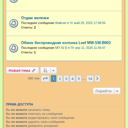
Отдам железки
Последнее сообщение
Walknet
«
Чт май 29, 2025 17:08:56
Ответы:
2
Обмен беспроводная колонка Leef MW-SW-B003
Последнее сообщение
МП 42 Б
«
Пт апр 11, 2025 11:49:47
Ответы:
1
Новая тема
Страница
1
из
14
1
2
3
4
5
14
След.
690 тем
…
Перейти
ПРАВА ДОСТУПА
Вы
не можете
начинать темы
Вы
не можете
отвечать на сообщения
Вы
не можете
редактировать свои сообщения
Вы
не можете
удалять свои сообщения
Вы
не можете
добавлять вложения