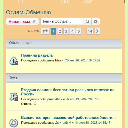
и
Отдам-Обменяю
с
к
Поиск
Расширенный п
Новая тема
Страница
1
из
14
1
2
3
4
5
14
След.
690 тем
…
Объявления
Правила раздела
Последнее сообщение
Max
«
Сб янв 26, 2013 16:55:09
Темы
Раздача слонов: бесплатная рассылка железок по
России
Последнее сообщение
Aheir
«
Чт авг 13, 2009 20:07:19
Ответы:
1
Всякие тестеры неизвестной работоспособности...
Последнее сообщение
Дмитрий М
«
Чт июл 30, 2026 14:55:47