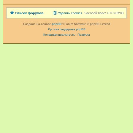
Список форумов
Удалить cookies
Часовой пояс:
UTC+03:00
Создано на основе
phpBB
® Forum Software © phpBB Limited
Русская поддержка phpBB
Конфиденциальность
|
Правила