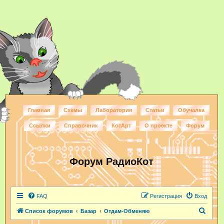
Главная
Схемы
Лаборатория
Статьи
Обучалка
Ссылки
Справочник
КотАрт
О проекте
Форум
Форум РадиоКот
FAQ
Регистрация
Вход
П
Список форумов
Базар
Отдам-Обменяю
о