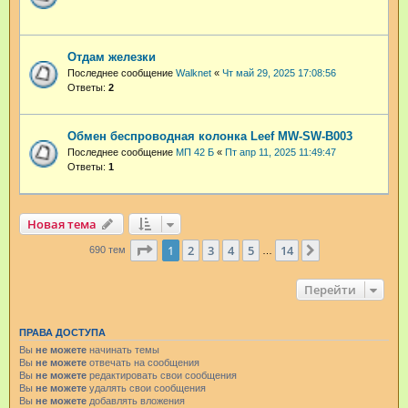
Отдам железки
Последнее сообщение
Walknet
«
Чт май 29, 2025 17:08:56
Ответы:
2
Обмен беспроводная колонка Leef MW-SW-B003
Последнее сообщение
МП 42 Б
«
Пт апр 11, 2025 11:49:47
Ответы:
1
Новая тема
Страница
1
из
14
1
2
3
4
5
14
След.
690 тем
…
Перейти
ПРАВА ДОСТУПА
Вы
не можете
начинать темы
Вы
не можете
отвечать на сообщения
Вы
не можете
редактировать свои сообщения
Вы
не можете
удалять свои сообщения
Вы
не можете
добавлять вложения