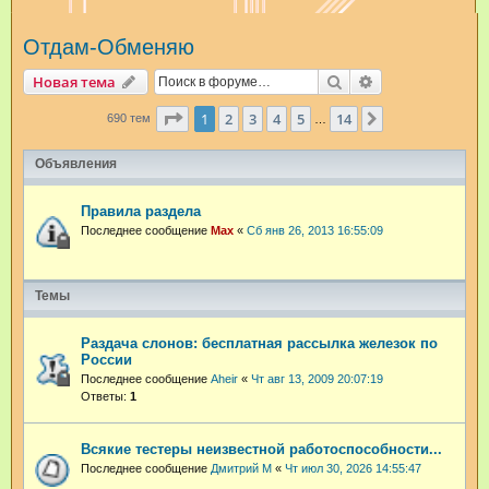
и
Отдам-Обменяю
с
к
Поиск
Расширенный п
Новая тема
Страница
1
из
14
1
2
3
4
5
14
След.
690 тем
…
Объявления
Правила раздела
Последнее сообщение
Max
«
Сб янв 26, 2013 16:55:09
Темы
Раздача слонов: бесплатная рассылка железок по
России
Последнее сообщение
Aheir
«
Чт авг 13, 2009 20:07:19
Ответы:
1
Всякие тестеры неизвестной работоспособности...
Последнее сообщение
Дмитрий М
«
Чт июл 30, 2026 14:55:47