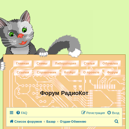
Главная
Схемы
Лаборатория
Статьи
Обучалка
Ссылки
Справочник
КотАрт
О проекте
Форум
Форум РадиоКот
FAQ
Регистрация
Вход
П
Список форумов
Базар
Отдам-Обменяю
о