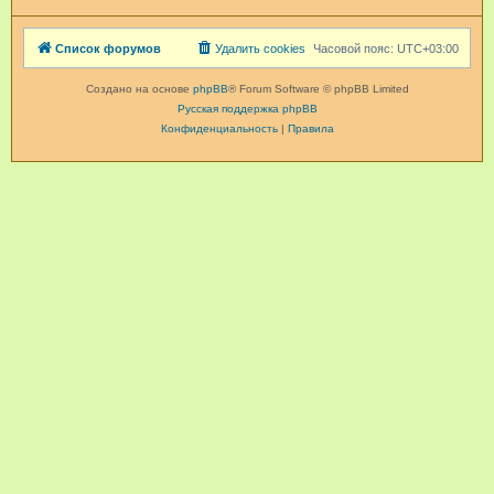
Список форумов
Удалить cookies
Часовой пояс:
UTC+03:00
Создано на основе
phpBB
® Forum Software © phpBB Limited
Русская поддержка phpBB
Конфиденциальность
|
Правила