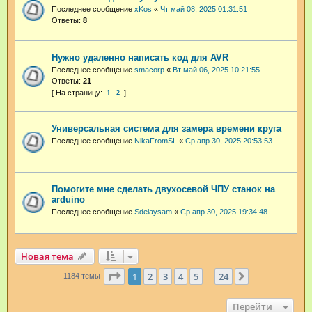
Последнее сообщение
xKos
«
Чт май 08, 2025 01:31:51
Ответы:
8
Нужно удаленно написать код для AVR
Последнее сообщение
smacorp
«
Вт май 06, 2025 10:21:55
Ответы:
21
1
2
Универсальная система для замера времени круга
Последнее сообщение
NikaFromSL
«
Ср апр 30, 2025 20:53:53
Помогите мне сделать двухосевой ЧПУ станок на
arduino
Последнее сообщение
Sdelaysam
«
Ср апр 30, 2025 19:34:48
Новая тема
Страница
1
из
24
1
2
3
4
5
24
След.
1184 темы
…
Перейти