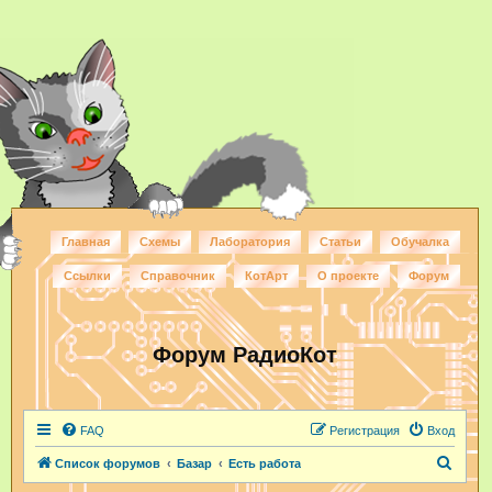
Главная
Схемы
Лаборатория
Статьи
Обучалка
Ссылки
Справочник
КотАрт
О проекте
Форум
Форум РадиоКот
FAQ
Регистрация
Вход
П
Список форумов
Базар
Есть работа
о