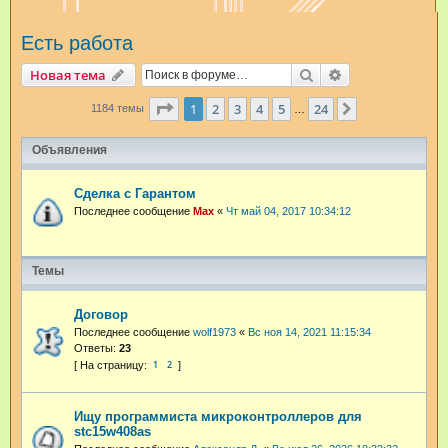
и
Есть работа
с
к
Поиск
Расширенный п
Новая тема
Страница
1
из
24
1
2
3
4
5
24
След.
1184 темы
…
Объявления
Сделка с Гарантом
Последнее сообщение
Max
«
Чт май 04, 2017 10:34:12
Темы
Договор
Последнее сообщение
wolf1973
«
Вс ноя 14, 2021 11:15:34
Ответы:
23
1
2
Ищу программиста микроконтроллеров для
stc15w408as