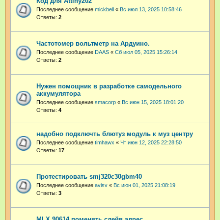
Код для Attiny202
Последнее сообщение
mickbell
«
Вс июл 13, 2025 10:58:46
Ответы:
2
Частотомер вольтметр на Ардуино.
Последнее сообщение
DAAS
«
Сб июл 05, 2025 15:26:14
Ответы:
2
Нужен помощник в разработке самодельного
аккумулятора
Последнее сообщение
smacorp
«
Вс июн 15, 2025 18:01:20
Ответы:
4
надобно подключть блютуз модуль к муз центру
Последнее сообщение
timhawx
«
Чт июн 12, 2025 22:28:50
Ответы:
17
Протестировать smj320c30gbm40
Последнее сообщение
avisv
«
Вс июн 01, 2025 21:08:19
Ответы:
3
MLX 90614 поменять слейв адрес