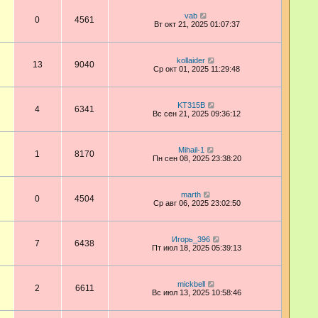
vab
0
4561
Вт окт 21, 2025 01:07:37
kollaider
13
9040
Ср окт 01, 2025 11:29:48
KT315B
4
6341
Вс сен 21, 2025 09:36:12
Mihail-1
1
8170
Пн сен 08, 2025 23:38:20
marth
0
4504
Ср авг 06, 2025 23:02:50
Игорь_396
7
6438
Пт июл 18, 2025 05:39:13
mickbell
2
6611
Вс июл 13, 2025 10:58:46