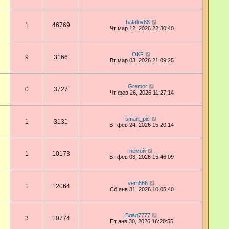
batalov88
1
46769
Чт мар 12, 2026 22:30:40
OKF
9
3166
Вт мар 03, 2026 21:09:25
Gremor
0
3727
Чт фев 26, 2026 11:27:14
smart_pic
1
3131
Вт фев 24, 2026 15:20:14
немой
1
10173
Вт фев 03, 2026 15:46:09
vem566
1
12064
Сб янв 31, 2026 10:05:40
Влад7777
3
10774
Пт янв 30, 2026 16:20:55