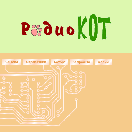
Ссылки
Справочник
КотАрт
О проекте
Форум