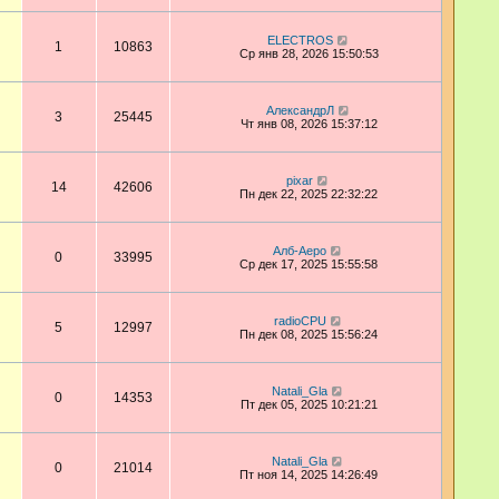
ELECTROS
1
10863
Ср янв 28, 2026 15:50:53
АлександрЛ
3
25445
Чт янв 08, 2026 15:37:12
pixar
14
42606
Пн дек 22, 2025 22:32:22
Алб-Аеро
0
33995
Ср дек 17, 2025 15:55:58
radioCPU
5
12997
Пн дек 08, 2025 15:56:24
Natali_Gla
0
14353
Пт дек 05, 2025 10:21:21
Natali_Gla
0
21014
Пт ноя 14, 2025 14:26:49