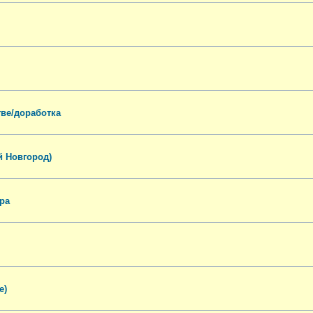
тве/доработка
й Новгород)
ра
е)