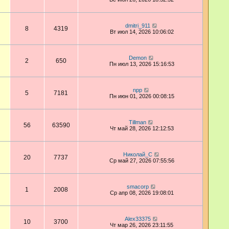
dmitri_911
8
4319
Вт июл 14, 2026 10:06:02
Demon
2
650
Пн июл 13, 2026 15:16:53
npp
5
7181
Пн июн 01, 2026 00:08:15
Tillman
56
63590
Чт май 28, 2026 12:12:53
Николай_С
20
7737
Ср май 27, 2026 07:55:56
smacorp
1
2008
Ср апр 08, 2026 19:08:01
Alex33375
10
3700
Чт мар 26, 2026 23:11:55