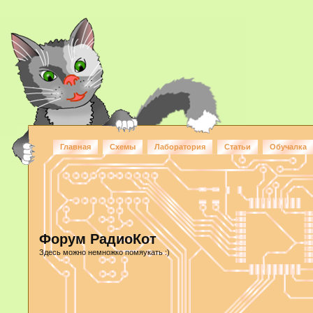
Главная
Схемы
Лаборатория
Статьи
Обучалка
Форум РадиоКот
Здесь можно немножко помяукать :)