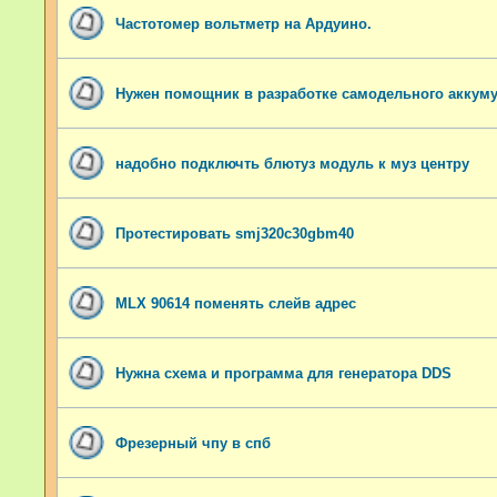
Частотомер вольтметр на Ардуино.
Нужен помощник в разработке самодельного аккум
надобно подключть блютуз модуль к муз центру
Протестировать smj320c30gbm40
MLX 90614 поменять слейв адрес
Нужна схема и программа для генератора DDS
Фрезерный чпу в спб