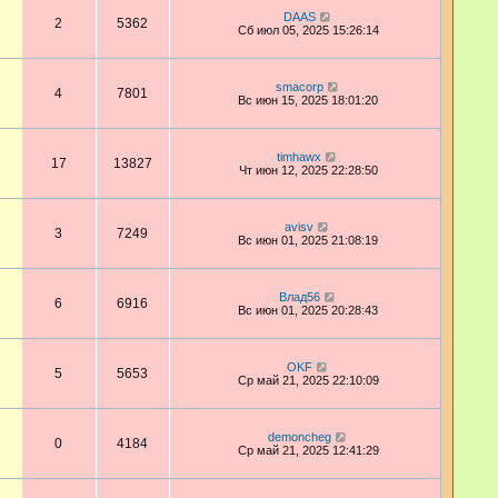
DAAS
2
5362
Сб июл 05, 2025 15:26:14
smacorp
4
7801
Вс июн 15, 2025 18:01:20
timhawx
17
13827
Чт июн 12, 2025 22:28:50
avisv
3
7249
Вс июн 01, 2025 21:08:19
Влад56
6
6916
Вс июн 01, 2025 20:28:43
OKF
5
5653
Ср май 21, 2025 22:10:09
demoncheg
0
4184
Ср май 21, 2025 12:41:29