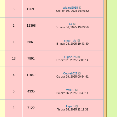
Wizard2018
5
12691
Сб ноя 08, 2025 16:40:32
As
1
12398
Чт ноя 06, 2025 19:03:56
smart_pic
1
6861
Вт ноя 04, 2025 19:43:40
Olga2025
13
7891
Пт окт 31, 2025 12:06:14
Сергей321
4
11869
Ср окт 29, 2025 00:54:41
vdk10
0
4335
Вс окт 26, 2025 10:49:14
Lapich
3
7122
Пт окт 24, 2025 11:19:31