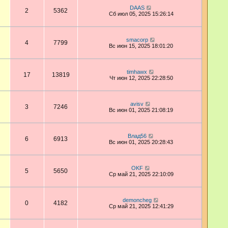
DAAS
2
5362
Сб июл 05, 2025 15:26:14
smacorp
4
7799
Вс июн 15, 2025 18:01:20
timhawx
17
13819
Чт июн 12, 2025 22:28:50
avisv
3
7246
Вс июн 01, 2025 21:08:19
Влад56
6
6913
Вс июн 01, 2025 20:28:43
OKF
5
5650
Ср май 21, 2025 22:10:09
demoncheg
0
4182
Ср май 21, 2025 12:41:29