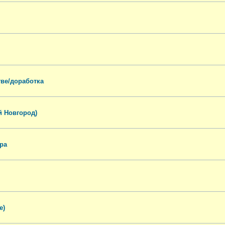
тве/доработка
й Новгород)
ра
е)