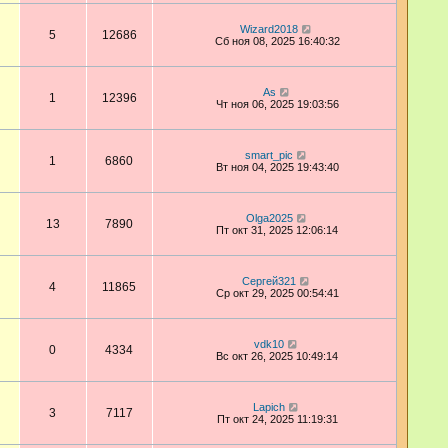
Wizard2018
5
12686
Сб ноя 08, 2025 16:40:32
As
1
12396
Чт ноя 06, 2025 19:03:56
smart_pic
1
6860
Вт ноя 04, 2025 19:43:40
Olga2025
13
7890
Пт окт 31, 2025 12:06:14
Сергей321
4
11865
Ср окт 29, 2025 00:54:41
vdk10
0
4334
Вс окт 26, 2025 10:49:14
Lapich
3
7117
Пт окт 24, 2025 11:19:31