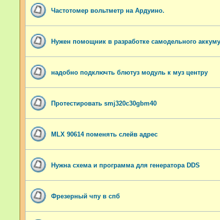
Частотомер вольтметр на Ардуино.
Нужен помощник в разработке самодельного аккум
надобно подключть блютуз модуль к муз центру
Протестировать smj320c30gbm40
MLX 90614 поменять слейв адрес
Нужна схема и программа для генератора DDS
Фрезерный чпу в спб