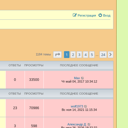
Регистрация
Вход
Страница
1
из
24
1
2
3
4
5
24
След.
1184 темы
…
ОТВЕТЫ
ПРОСМОТРЫ
ПОСЛЕДНЕЕ СООБЩЕНИЕ
Max
0
33500
Чт май 04, 2017 10:34:12
ОТВЕТЫ
ПРОСМОТРЫ
ПОСЛЕДНЕЕ СООБЩЕНИЕ
wolf1973
23
70986
Вс ноя 14, 2021 11:15:34
Александр Д.
3
598
Вс июл 26, 2026 18:32:32