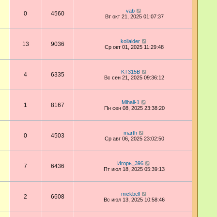
vab
0
4560
Вт окт 21, 2025 01:07:37
kollaider
13
9036
Ср окт 01, 2025 11:29:48
KT315B
4
6335
Вс сен 21, 2025 09:36:12
Mihail-1
1
8167
Пн сен 08, 2025 23:38:20
marth
0
4503
Ср авг 06, 2025 23:02:50
Игорь_396
7
6436
Пт июл 18, 2025 05:39:13
mickbell
2
6608
Вс июл 13, 2025 10:58:46