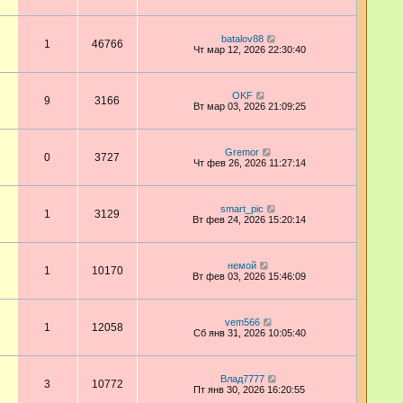
batalov88
1
46766
Чт мар 12, 2026 22:30:40
OKF
9
3166
Вт мар 03, 2026 21:09:25
Gremor
0
3727
Чт фев 26, 2026 11:27:14
smart_pic
1
3129
Вт фев 24, 2026 15:20:14
немой
1
10170
Вт фев 03, 2026 15:46:09
vem566
1
12058
Сб янв 31, 2026 10:05:40
Влад7777
3
10772
Пт янв 30, 2026 16:20:55