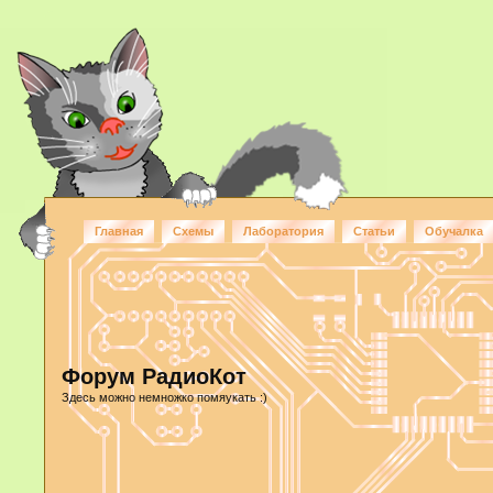
Главная
Схемы
Лаборатория
Статьи
Обучалка
Форум РадиоКот
Здесь можно немножко помяукать :)