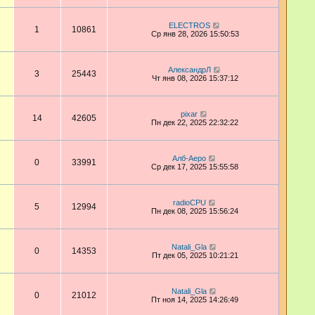
ELECTROS
1
10861
Ср янв 28, 2026 15:50:53
АлександрЛ
3
25443
Чт янв 08, 2026 15:37:12
pixar
14
42605
Пн дек 22, 2025 22:32:22
Алб-Аеро
0
33991
Ср дек 17, 2025 15:55:58
radioCPU
5
12994
Пн дек 08, 2025 15:56:24
Natali_Gla
0
14353
Пт дек 05, 2025 10:21:21
Natali_Gla
0
21012
Пт ноя 14, 2025 14:26:49