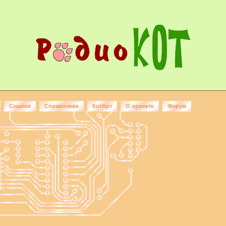
Ссылки
Справочник
КотАрт
О проекте
Форум