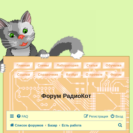
Главная
Схемы
Лаборатория
Статьи
Обучалка
Ссылки
Справочник
КотАрт
О проекте
Форум
Форум РадиоКот
FAQ
Регистрация
Вход
П
Список форумов
Базар
Есть работа
о