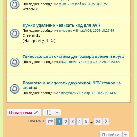
Последнее сообщение
xKos
«
Чт май 08, 2025 01:31:51
Ответы:
8
Нужно удаленно написать код для AVR
Последнее сообщение
smacorp
«
Вт май 06, 2025 10:21:55
Ответы:
21
1
2
Универсальная система для замера времени круга
Последнее сообщение
NikaFromSL
«
Ср апр 30, 2025 20:53:53
Помогите мне сделать двухосевой ЧПУ станок на
arduino
Последнее сообщение
Sdelaysam
«
Ср апр 30, 2025 19:34:48
Новая тема
Страница
1
из
24
1
2
3
4
5
24
След.
1184 темы
…
Перейти