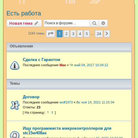
и
Есть работа
с
к
Поиск
Расширенный п
Новая тема
Страница
1
из
24
1
2
3
4
5
24
След.
1184 темы
…
Объявления
Сделка с Гарантом
Последнее сообщение
Max
«
Чт май 04, 2017 10:34:12
Темы
Договор
Последнее сообщение
wolf1973
«
Вс ноя 14, 2021 11:15:34
Ответы:
23
1
2
Ищу программиста микроконтроллеров для
stc15w408as