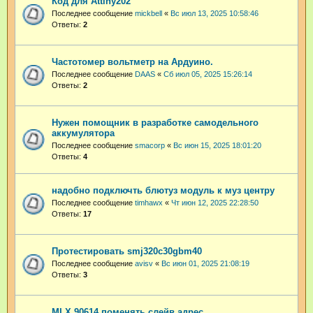
Код для Attiny202
Последнее сообщение
mickbell
«
Вс июл 13, 2025 10:58:46
Ответы:
2
Частотомер вольтметр на Ардуино.
Последнее сообщение
DAAS
«
Сб июл 05, 2025 15:26:14
Ответы:
2
Нужен помощник в разработке самодельного
аккумулятора
Последнее сообщение
smacorp
«
Вс июн 15, 2025 18:01:20
Ответы:
4
надобно подключть блютуз модуль к муз центру
Последнее сообщение
timhawx
«
Чт июн 12, 2025 22:28:50
Ответы:
17
Протестировать smj320c30gbm40
Последнее сообщение
avisv
«
Вс июн 01, 2025 21:08:19
Ответы:
3
MLX 90614 поменять слейв адрес