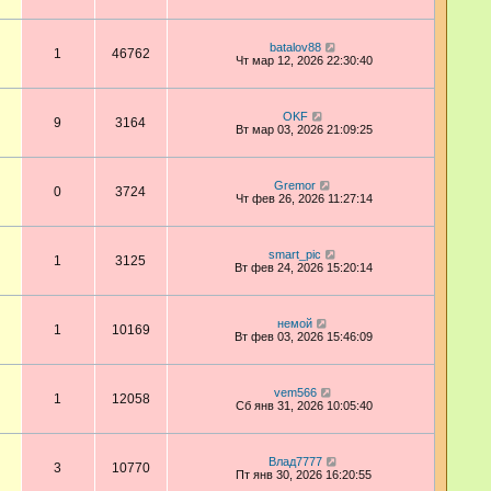
batalov88
1
46762
Чт мар 12, 2026 22:30:40
OKF
9
3164
Вт мар 03, 2026 21:09:25
Gremor
0
3724
Чт фев 26, 2026 11:27:14
smart_pic
1
3125
Вт фев 24, 2026 15:20:14
немой
1
10169
Вт фев 03, 2026 15:46:09
vem566
1
12058
Сб янв 31, 2026 10:05:40
Влад7777
3
10770
Пт янв 30, 2026 16:20:55