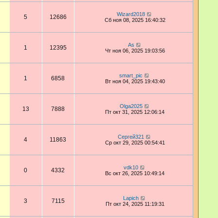
Wizard2018
5
12686
Сб ноя 08, 2025 16:40:32
As
1
12395
Чт ноя 06, 2025 19:03:56
smart_pic
1
6858
Вт ноя 04, 2025 19:43:40
Olga2025
13
7888
Пт окт 31, 2025 12:06:14
Сергей321
4
11863
Ср окт 29, 2025 00:54:41
vdk10
0
4332
Вс окт 26, 2025 10:49:14
Lapich
3
7115
Пт окт 24, 2025 11:19:31