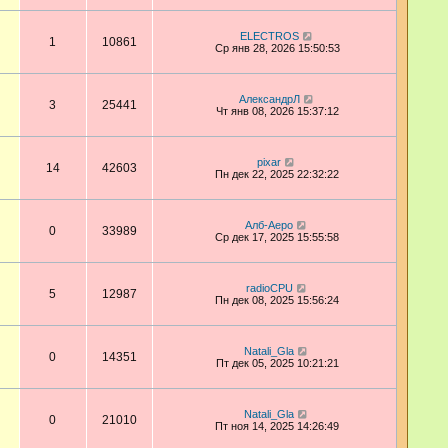
ELECTROS
1
10861
Ср янв 28, 2026 15:50:53
АлександрЛ
3
25441
Чт янв 08, 2026 15:37:12
pixar
14
42603
Пн дек 22, 2025 22:32:22
Алб-Аеро
0
33989
Ср дек 17, 2025 15:55:58
radioCPU
5
12987
Пн дек 08, 2025 15:56:24
Natali_Gla
0
14351
Пт дек 05, 2025 10:21:21
Natali_Gla
0
21010
Пт ноя 14, 2025 14:26:49