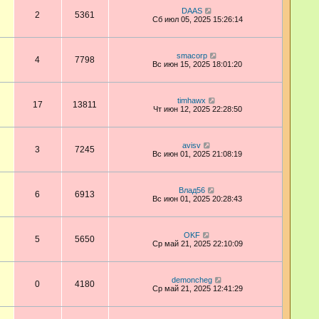
DAAS
2
5361
Сб июл 05, 2025 15:26:14
smacorp
4
7798
Вс июн 15, 2025 18:01:20
timhawx
17
13811
Чт июн 12, 2025 22:28:50
avisv
3
7245
Вс июн 01, 2025 21:08:19
Влад56
6
6913
Вс июн 01, 2025 20:28:43
OKF
5
5650
Ср май 21, 2025 22:10:09
demoncheg
0
4180
Ср май 21, 2025 12:41:29