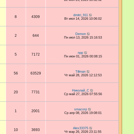
dmitri_911
8
4309
Вт июл 14, 2026 10:06:02
Demon
2
644
Пн июл 13, 2026 15:16:53
npp
5
7172
Пн июн 01, 2026 00:08:15
Tillman
56
63529
Чт май 28, 2026 12:12:53
Николай_С
20
7731
Ср май 27, 2026 07:55:56
smacorp
1
2001
Ср апр 08, 2026 19:08:01
Alex33375
10
3693
Чт мар 26, 2026 23:11:55