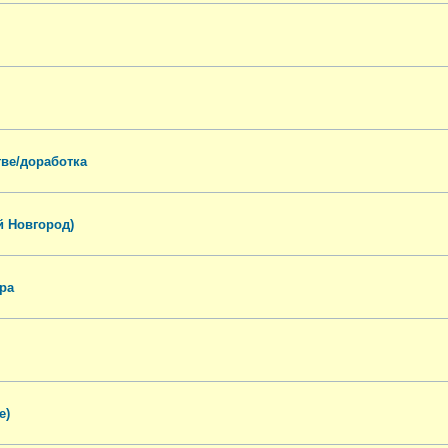
тве/доработка
й Новгород)
ра
е)