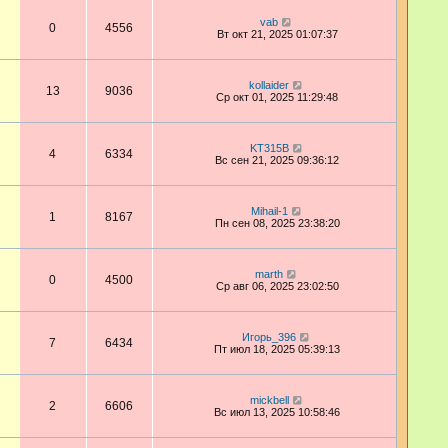
vab
0
4556
Вт окт 21, 2025 01:07:37
kollaider
13
9036
Ср окт 01, 2025 11:29:48
KT315B
4
6334
Вс сен 21, 2025 09:36:12
Mihail-1
1
8167
Пн сен 08, 2025 23:38:20
marth
0
4500
Ср авг 06, 2025 23:02:50
Игорь_396
7
6434
Пт июл 18, 2025 05:39:13
mickbell
2
6606
Вс июл 13, 2025 10:58:46