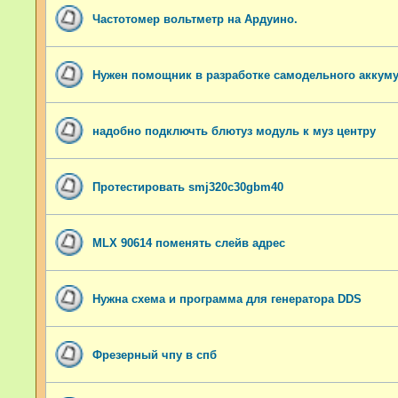
Частотомер вольтметр на Ардуино.
Нужен помощник в разработке самодельного аккум
надобно подключть блютуз модуль к муз центру
Протестировать smj320c30gbm40
MLX 90614 поменять слейв адрес
Нужна схема и программа для генератора DDS
Фрезерный чпу в спб