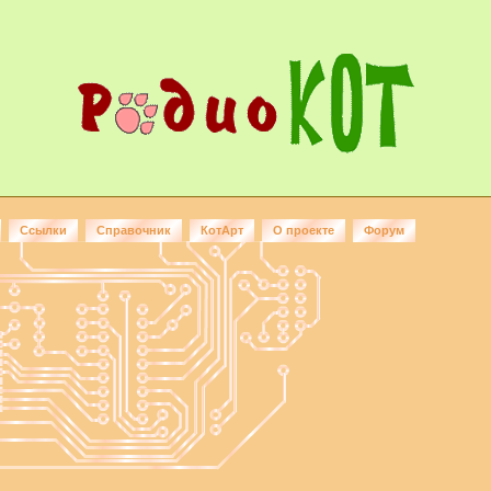
Ссылки
Справочник
КотАрт
О проекте
Форум