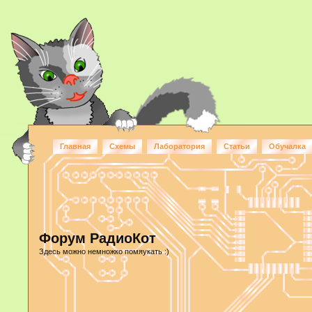
Главная
Схемы
Лаборатория
Статьи
Обучалка
Форум РадиоКот
Здесь можно немножко помяукать :)