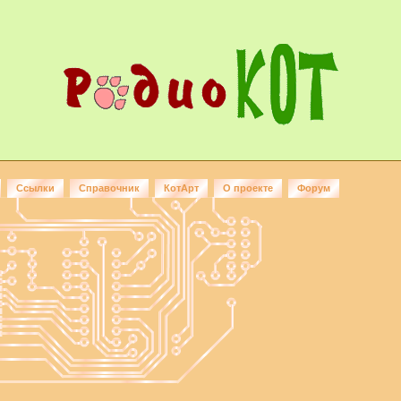
Ссылки
Справочник
КотАрт
О проекте
Форум