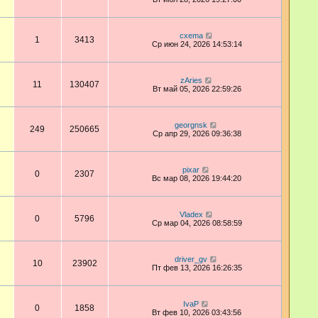
cxema
1
3413
Ср июн 24, 2026 14:53:14
zAries
11
130407
Вт май 05, 2026 22:59:26
georgnsk
249
250665
Ср апр 29, 2026 09:36:38
pixar
0
2307
Вс мар 08, 2026 19:44:20
Vladex
0
5796
Ср мар 04, 2026 08:58:59
driver_gv
10
23902
Пт фев 13, 2026 16:26:35
IvaP
0
1858
Вт фев 10, 2026 03:43:56