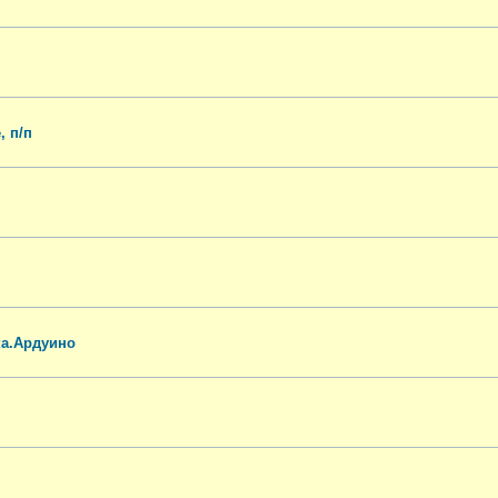
, п/п
ка.Ардуино