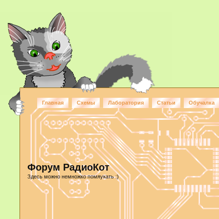
Главная
Схемы
Лаборатория
Статьи
Обучалка
Форум РадиоКот
Здесь можно немножко помяукать :)