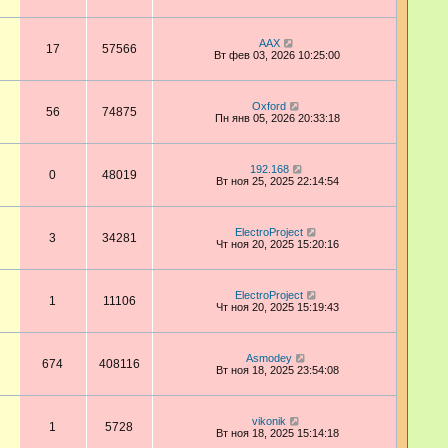
AAX
17
57566
Вт фев 03, 2026 10:25:00
Oxford
56
74875
Пн янв 05, 2026 20:33:18
192.168
0
48019
Вт ноя 25, 2025 22:14:54
ElectroProject
3
34281
Чт ноя 20, 2025 15:20:16
ElectroProject
1
11106
Чт ноя 20, 2025 15:19:43
Asmodey
674
408116
Вт ноя 18, 2025 23:54:08
vikonik
1
5728
Вт ноя 18, 2025 15:14:18