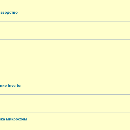
изводство
ие Invertor
вка микросхем