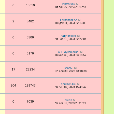
linkov1959
6
13619
Вт дек 26, 2023 23:49:48
FernandezKA
2
8482
Пн дек 11, 2023 22:13:05
Катушечник
0
6306
Чт ноя 16, 2023 22:22:04
А. Г. Лукашенко.
0
6176
Пн окт 30, 2023 23:18:57
Влад56
17
23234
Сб сен 30, 2023 18:48:38
sputnic1436
204
199747
Чт сен 07, 2023 15:49:47
alkis3
0
7039
Чт авг 31, 2023 23:23:19