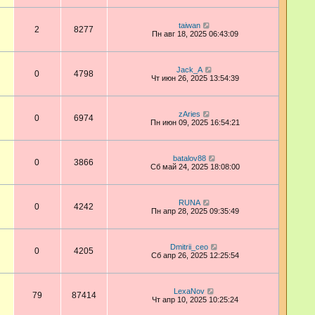
taiwan
2
8277
Пн авг 18, 2025 06:43:09
Jack_A
0
4798
Чт июн 26, 2025 13:54:39
zAries
0
6974
Пн июн 09, 2025 16:54:21
batalov88
0
3866
Сб май 24, 2025 18:08:00
RUNA
0
4242
Пн апр 28, 2025 09:35:49
Dmitrii_ceo
0
4205
Сб апр 26, 2025 12:25:54
LexaNov
79
87414
Чт апр 10, 2025 10:25:24