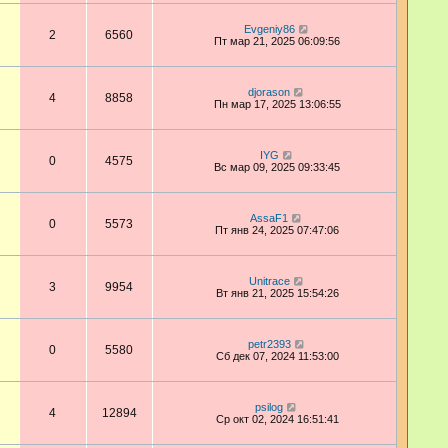
Evgeniy86
2
6560
Пт мар 21, 2025 06:09:56
djorason
4
8858
Пн мар 17, 2025 13:06:55
IYG
0
4575
Вс мар 09, 2025 09:33:45
AssaF1
0
5573
Пт янв 24, 2025 07:47:06
Unitrace
3
9954
Вт янв 21, 2025 15:54:26
petr2393
0
5580
Сб дек 07, 2024 11:53:00
psilog
4
12894
Ср окт 02, 2024 16:51:41