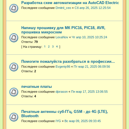
Разработка схем автоматизации на AutoCAD Electric
Последнее сообщение
Dmitrii_ceo
«
Сб апр 26, 2025 12:25:54
Напишу прошивку для МК PIC16, PIC18, AVR,
прошивка микросхем
Последнее сообщение
LexaNov
«
Чт апр 10, 2025 10:25:24
Ответы:
79
1
2
3
4
Помогите пожалуйста разобраться в профессии...
Последнее сообщение
Evgeniy86
«
Пт мар 21, 2025 06:09:56
Ответы:
2
печатные платы
Последнее сообщение
djorason
«
Пн мар 17, 2025 13:06:55
Ответы:
4
Печатные антенны суб-ГГц, GSM - до 4G (LTE),
Bluetooth
Последнее сообщение
IYG
«
Вс мар 09, 2025 09:33:45