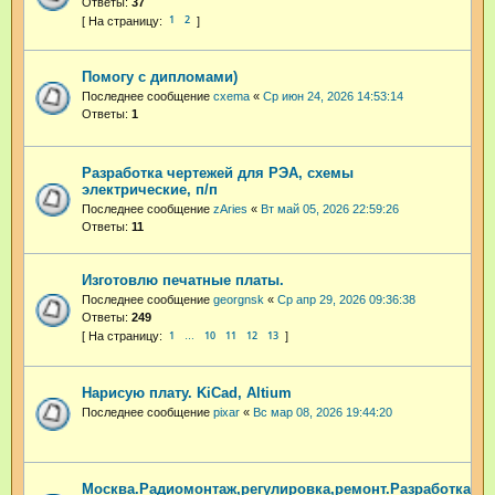
Ответы:
37
1
2
Помогу с дипломами)
Последнее сообщение
cxema
«
Ср июн 24, 2026 14:53:14
Ответы:
1
Разработка чертежей для РЭА, схемы
электрические, п/п
Последнее сообщение
zAries
«
Вт май 05, 2026 22:59:26
Ответы:
11
Изготовлю печатные платы.
Последнее сообщение
georgnsk
«
Ср апр 29, 2026 09:36:38
Ответы:
249
1
10
11
12
13
…
Нарисую плату. KiCad, Altium
Последнее сообщение
pixar
«
Вс мар 08, 2026 19:44:20
Москва.Радиомонтаж,регулировка,ремонт.Разработка.А