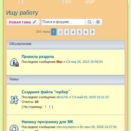
и
Ищу работу
с
к
Поиск
Расширенный п
Новая тема
1
2
3
4
5
6
След.
254 темы
Объявления
Правила раздела
Последнее сообщение
Max
«
Сб янв 26, 2013 16:56:04
Темы
Создание файла "гербер"
Последнее сообщение
dima741
«
Сб май 03, 2025 16:11:22
Ответы:
24
1
2
Напишу программу для МК
Последнее сообщение
microsystems
«
Вт июл 28, 2026 19:27:00