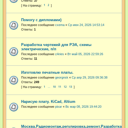
Ответы:
37
1
2
Помогу с дипломами)
Последнее сообщение
cxema
«
Ср июн 24, 2026 14:53:14
Ответы:
1
Разработка чертежей для РЭА, схемы
электрические, п/п
Последнее сообщение
zAries
«
Вт май 05, 2026 22:59:26
Ответы:
11
Изготовлю печатные платы.
Последнее сообщение
georgnsk
«
Ср апр 29, 2026 09:36:38
Ответы:
249
1
10
11
12
13
…
Нарисую плату. KiCad, Altium
Последнее сообщение
pixar
«
Вс мар 08, 2026 19:44:20
Москва.Радиомонтаж,регулировка,ремонт.Разработка.А