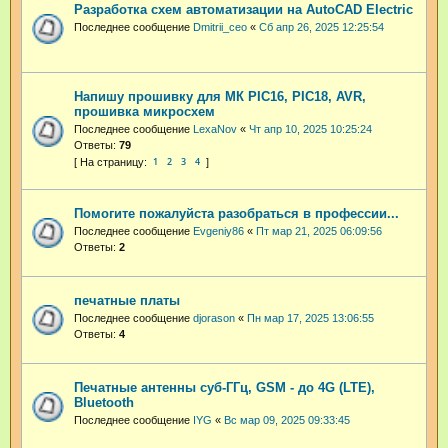
Разработка схем автоматизации на AutoCAD Electric
Последнее сообщение
Dmitrii_ceo
«
Сб апр 26, 2025 12:25:54
Напишу прошивку для МК PIC16, PIC18, AVR,
прошивка микросхем
Последнее сообщение
LexaNov
«
Чт апр 10, 2025 10:25:24
Ответы:
79
1
2
3
4
Помогите пожалуйста разобраться в профессии...
Последнее сообщение
Evgeniy86
«
Пт мар 21, 2025 06:09:56
Ответы:
2
печатные платы
Последнее сообщение
djorason
«
Пн мар 17, 2025 13:06:55
Ответы:
4
Печатные антенны суб-ГГц, GSM - до 4G (LTE),
Bluetooth
Последнее сообщение
IYG
«
Вс мар 09, 2025 09:33:45