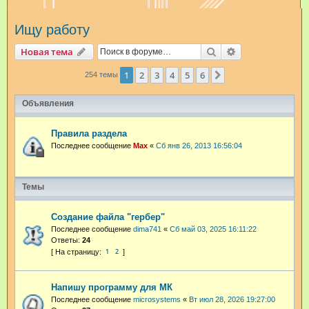
и
Ищу работу
с
к
Поиск
Расширенный п
Новая тема
1
2
3
4
5
6
След.
254 темы
Объявления
Правила раздела
Последнее сообщение
Max
«
Сб янв 26, 2013 16:56:04
Темы
Создание файла "гербер"
Последнее сообщение
dima741
«
Сб май 03, 2025 16:11:22
Ответы:
24
1
2
Напишу программу для МК
Последнее сообщение
microsystems
«
Вт июл 28, 2026 19:27:00