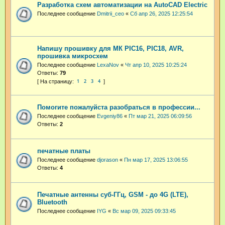
Разработка схем автоматизации на AutoCAD Electric
Последнее сообщение
Dmitrii_ceo
«
Сб апр 26, 2025 12:25:54
Напишу прошивку для МК PIC16, PIC18, AVR,
прошивка микросхем
Последнее сообщение
LexaNov
«
Чт апр 10, 2025 10:25:24
Ответы:
79
1
2
3
4
Помогите пожалуйста разобраться в профессии...
Последнее сообщение
Evgeniy86
«
Пт мар 21, 2025 06:09:56
Ответы:
2
печатные платы
Последнее сообщение
djorason
«
Пн мар 17, 2025 13:06:55
Ответы:
4
Печатные антенны суб-ГГц, GSM - до 4G (LTE),
Bluetooth
Последнее сообщение
IYG
«
Вс мар 09, 2025 09:33:45