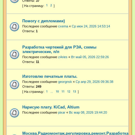
Ответы:
37
1
2
Помогу с дипломами)
Последнее сообщение
cxema
«
Ср июн 24, 2026 14:53:14
Ответы:
1
Разработка чертежей для РЭА, схемы
электрические, п/п
Последнее сообщение
zAries
«
Вт май 05, 2026 22:59:26
Ответы:
11
Изготовлю печатные платы.
Последнее сообщение
georgnsk
«
Ср апр 29, 2026 09:36:38
Ответы:
249
1
10
11
12
13
…
Нарисую плату. KiCad, Altium
Последнее сообщение
pixar
«
Вс мар 08, 2026 19:44:20
Москва.Радиомонтаж,регулировка,ремонт.Разработка.А