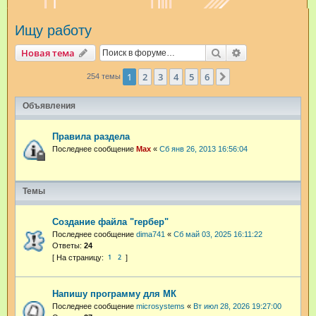
и
Ищу работу
с
к
Поиск
Расширенный п
Новая тема
1
2
3
4
5
6
След.
254 темы
Объявления
Правила раздела
Последнее сообщение
Max
«
Сб янв 26, 2013 16:56:04
Темы
Создание файла "гербер"
Последнее сообщение
dima741
«
Сб май 03, 2025 16:11:22
Ответы:
24
1
2
Напишу программу для МК
Последнее сообщение
microsystems
«
Вт июл 28, 2026 19:27:00