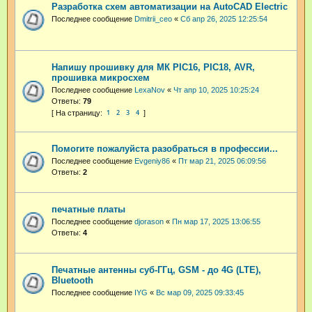
Разработка схем автоматизации на AutoCAD Electric
Последнее сообщение
Dmitrii_ceo
«
Сб апр 26, 2025 12:25:54
Напишу прошивку для МК PIC16, PIC18, AVR,
прошивка микросхем
Последнее сообщение
LexaNov
«
Чт апр 10, 2025 10:25:24
Ответы:
79
1
2
3
4
Помогите пожалуйста разобраться в профессии...
Последнее сообщение
Evgeniy86
«
Пт мар 21, 2025 06:09:56
Ответы:
2
печатные платы
Последнее сообщение
djorason
«
Пн мар 17, 2025 13:06:55
Ответы:
4
Печатные антенны суб-ГГц, GSM - до 4G (LTE),
Bluetooth
Последнее сообщение
IYG
«
Вс мар 09, 2025 09:33:45