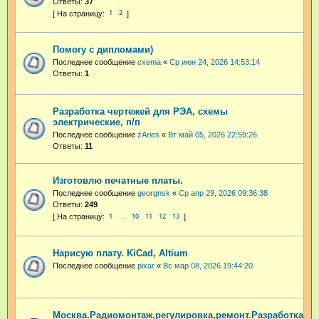
Ответы:
37
1
2
Помогу с дипломами)
Последнее сообщение
cxema
«
Ср июн 24, 2026 14:53:14
Ответы:
1
Разработка чертежей для РЭА, схемы
электрические, п/п
Последнее сообщение
zAries
«
Вт май 05, 2026 22:59:26
Ответы:
11
Изготовлю печатные платы.
Последнее сообщение
georgnsk
«
Ср апр 29, 2026 09:36:38
Ответы:
249
1
10
11
12
13
…
Нарисую плату. KiCad, Altium
Последнее сообщение
pixar
«
Вс мар 08, 2026 19:44:20
Москва.Радиомонтаж,регулировка,ремонт.Разработка.А