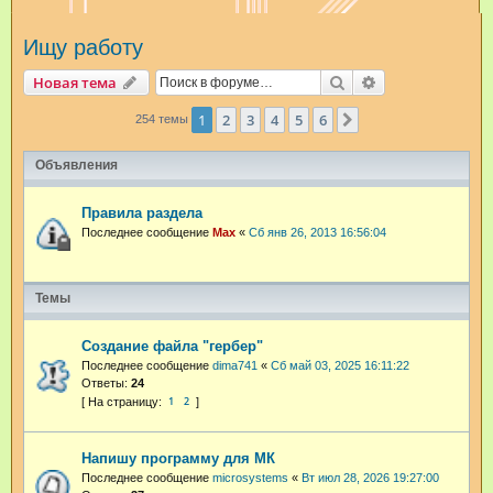
и
Ищу работу
с
к
Поиск
Расширенный п
Новая тема
1
2
3
4
5
6
След.
254 темы
Объявления
Правила раздела
Последнее сообщение
Max
«
Сб янв 26, 2013 16:56:04
Темы
Создание файла "гербер"
Последнее сообщение
dima741
«
Сб май 03, 2025 16:11:22
Ответы:
24
1
2
Напишу программу для МК
Последнее сообщение
microsystems
«
Вт июл 28, 2026 19:27:00