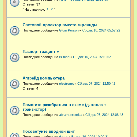
Ответы:
37
1
2
Световой проектор вместо гирлянды
Последнее сообщение
Glum Person
«
Ср дек 18, 2024 05:57:22
Паспорт гиацинт м
Последнее сообщение
lis.med
«
Пн дек 16, 2024 15:10:52
Апгрейд компьютера
Последнее сообщение
electroget
«
Сб дек 07, 2024 12:50:42
Ответы:
4
Помогите разобраться в схеме (д. холла +
транзистор)
Последнее сообщение
abramonromka
«
Сб дек 07, 2024 12:06:43
Посоветуйте вводной щит
Последнее сообщение
daaar
«
Вт ноя 26, 2024 10:09:21