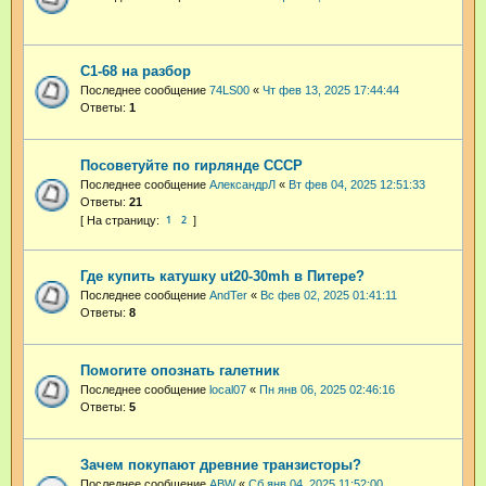
С1-68 на разбор
Последнее сообщение
74LS00
«
Чт фев 13, 2025 17:44:44
Ответы:
1
Посоветуйте по гирлянде СССР
Последнее сообщение
АлександрЛ
«
Вт фев 04, 2025 12:51:33
Ответы:
21
1
2
Где купить катушку ut20-30mh в Питере?
Последнее сообщение
AndTer
«
Вс фев 02, 2025 01:41:11
Ответы:
8
Помогите опознать галетник
Последнее сообщение
local07
«
Пн янв 06, 2025 02:46:16
Ответы:
5
Зачем покупают древние транзисторы?
Последнее сообщение
ABW
«
Сб янв 04, 2025 11:52:00