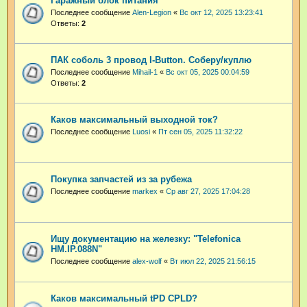
Гаражный блок питания
Последнее сообщение
Alen-Legion
«
Вс окт 12, 2025 13:23:41
Ответы:
2
ПАК соболь 3 провод I-Button. Соберу/куплю
Последнее сообщение
Mihail-1
«
Вс окт 05, 2025 00:04:59
Ответы:
2
Каков максимальный выходной ток?
Последнее сообщение
Luosi
«
Пт сен 05, 2025 11:32:22
Покупка запчастей из за рубежа
Последнее сообщение
markex
«
Ср авг 27, 2025 17:04:28
Ищу документацию на железку: "Telefonica
HM.IP.088N"
Последнее сообщение
alex-wolf
«
Вт июл 22, 2025 21:56:15
Каков максимальный tPD CPLD?