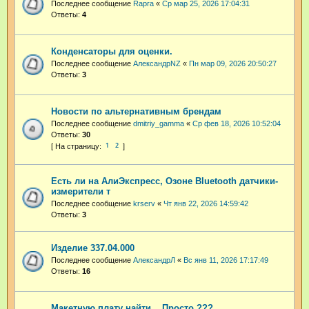
Последнее сообщение
Rapra
«
Ср мар 25, 2026 17:04:31
Ответы:
4
Конденсаторы для оценки.
Последнее сообщение
АлександрNZ
«
Пн мар 09, 2026 20:50:27
Ответы:
3
Новости по альтернативным брендам
Последнее сообщение
dmitriy_gamma
«
Ср фев 18, 2026 10:52:04
Ответы:
30
1
2
Есть ли на АлиЭкспресс, Озоне Bluetooth датчики-
измерители т
Последнее сообщение
krserv
«
Чт янв 22, 2026 14:59:42
Ответы:
3
Изделие 337.04.000
Последнее сообщение
АлександрЛ
«
Вс янв 11, 2026 17:17:49
Ответы:
16
Maкетную плату найти .. Просто ???