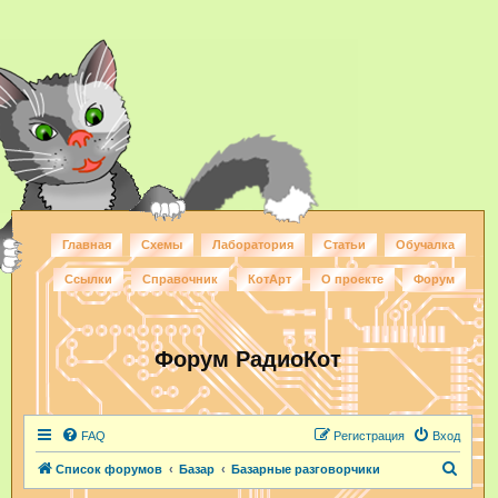
Главная
Схемы
Лаборатория
Статьи
Обучалка
Ссылки
Справочник
КотАрт
О проекте
Форум
Форум РадиоКот
FAQ
Регистрация
Вход
П
Список форумов
Базар
Базарные разговорчики
о