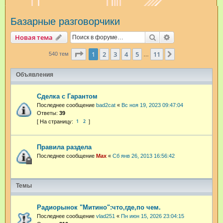
и
Базарные разговорчики
с
к
Поиск
Расширенный п
Новая тема
Страница
1
из
11
1
2
3
4
5
11
След.
540 тем
…
Объявления
Сделка с Гарантом
Последнее сообщение
bad2cat
«
Вс ноя 19, 2023 09:47:04
Ответы:
39
1
2
Правила раздела
Последнее сообщение
Max
«
Сб янв 26, 2013 16:56:42
Темы
Радиорынок "Митино":что,где,по чем.
Последнее сообщение
vlad251
«
Пн июн 15, 2026 23:04:15