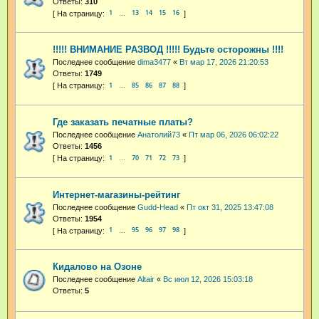
Ответы:
310
1
13
14
15
16
…
!!!!! ВНИМАНИЕ РАЗВОД !!!!! Будьте осторожны !!!!
Последнее сообщение
dima3477
«
Вт мар 17, 2026 21:20:53
Ответы:
1749
1
85
86
87
88
…
Где заказать печатные платы?
Последнее сообщение
Анатолий73
«
Пт мар 06, 2026 06:02:22
Ответы:
1456
1
70
71
72
73
…
Интернет-магазины-рейтинг
Последнее сообщение
Gudd-Head
«
Пт окт 31, 2025 13:47:08
Ответы:
1954
1
95
96
97
98
…
Кидалово на Озоне
Последнее сообщение
Altair
«
Вс июл 12, 2026 15:03:18
Ответы:
5