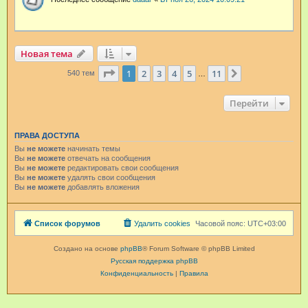
Новая тема
Страница
1
из
11
1
2
3
4
5
11
След.
540 тем
…
Перейти
ПРАВА ДОСТУПА
Вы
не можете
начинать темы
Вы
не можете
отвечать на сообщения
Вы
не можете
редактировать свои сообщения
Вы
не можете
удалять свои сообщения
Вы
не можете
добавлять вложения
Список форумов
Удалить cookies
Часовой пояс:
UTC+03:00
Создано на основе
phpBB
® Forum Software © phpBB Limited
Русская поддержка phpBB
Конфиденциальность
|
Правила