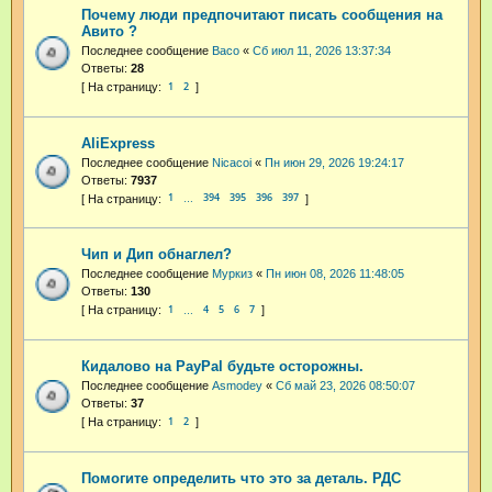
Почему люди предпочитают писать сообщения на
Авито ?
Последнее сообщение
Васо
«
Сб июл 11, 2026 13:37:34
Ответы:
28
1
2
AliExpress
Последнее сообщение
Nicacoi
«
Пн июн 29, 2026 19:24:17
Ответы:
7937
1
394
395
396
397
…
Чип и Дип обнаглел?
Последнее сообщение
Муркиз
«
Пн июн 08, 2026 11:48:05
Ответы:
130
1
4
5
6
7
…
Кидалово на PayPal будьте осторожны.
Последнее сообщение
Asmodey
«
Сб май 23, 2026 08:50:07
Ответы:
37
1
2
Помогите определить что это за деталь. РДС