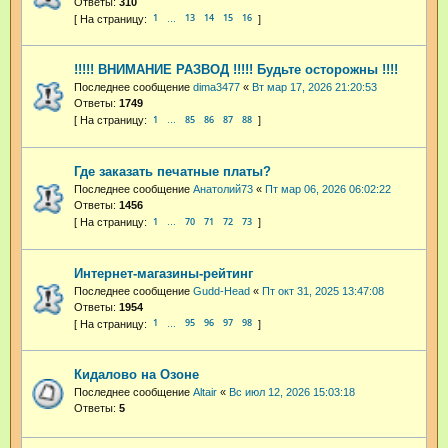
Ответы:
310
1
13
14
15
16
…
!!!!! ВНИМАНИЕ РАЗВОД !!!!! Будьте осторожны !!!!
Последнее сообщение
dima3477
«
Вт мар 17, 2026 21:20:53
Ответы:
1749
1
85
86
87
88
…
Где заказать печатные платы?
Последнее сообщение
Анатолий73
«
Пт мар 06, 2026 06:02:22
Ответы:
1456
1
70
71
72
73
…
Интернет-магазины-рейтинг
Последнее сообщение
Gudd-Head
«
Пт окт 31, 2025 13:47:08
Ответы:
1954
1
95
96
97
98
…
Кидалово на Озоне
Последнее сообщение
Altair
«
Вс июл 12, 2026 15:03:18
Ответы:
5