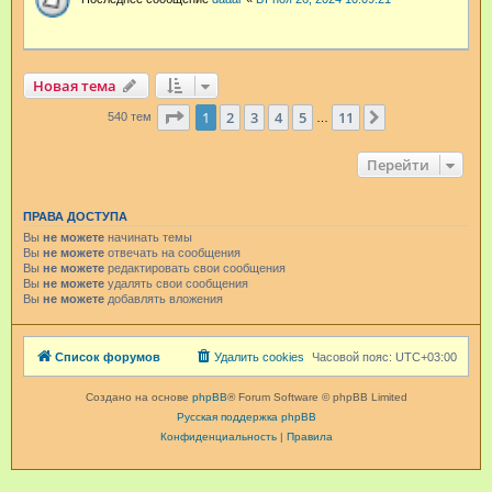
Новая тема
Страница
1
из
11
1
2
3
4
5
11
След.
540 тем
…
Перейти
ПРАВА ДОСТУПА
Вы
не можете
начинать темы
Вы
не можете
отвечать на сообщения
Вы
не можете
редактировать свои сообщения
Вы
не можете
удалять свои сообщения
Вы
не можете
добавлять вложения
Список форумов
Удалить cookies
Часовой пояс:
UTC+03:00
Создано на основе
phpBB
® Forum Software © phpBB Limited
Русская поддержка phpBB
Конфиденциальность
|
Правила