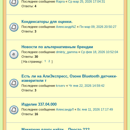
Последнее сообщение
Rapra
«
Ср мар 25, 2026 17:04:31
Ответы:
4
Конденсаторы для оценки.
Последнее сообщение
АлександрNZ
«
Пн мар 09, 2026 20:50:27
Ответы:
3
Новости по альтернативным брендам
Последнее сообщение
dmitriy_gamma
«
Ср фев 18, 2026 10:52:04
Ответы:
30
1
2
Есть ли на АлиЭкспресс, Озоне Bluetooth датчики-
измерители т
Последнее сообщение
krserv
«
Чт янв 22, 2026 14:59:42
Ответы:
3
Изделие 337.04.000
Последнее сообщение
АлександрЛ
«
Вс янв 11, 2026 17:17:49
Ответы:
16
Maкетную плату найти .. Просто ???