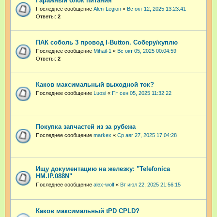
Гаражный блок питания
Последнее сообщение
Alen-Legion
«
Вс окт 12, 2025 13:23:41
Ответы:
2
ПАК соболь 3 провод I-Button. Соберу/куплю
Последнее сообщение
Mihail-1
«
Вс окт 05, 2025 00:04:59
Ответы:
2
Каков максимальный выходной ток?
Последнее сообщение
Luosi
«
Пт сен 05, 2025 11:32:22
Покупка запчастей из за рубежа
Последнее сообщение
markex
«
Ср авг 27, 2025 17:04:28
Ищу документацию на железку: "Telefonica
HM.IP.088N"
Последнее сообщение
alex-wolf
«
Вт июл 22, 2025 21:56:15
Каков максимальный tPD CPLD?