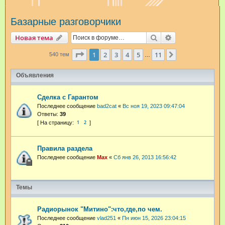
и
Базарные разговорчики
с
к
Поиск
Расширенный п
Новая тема
Страница
1
из
11
1
2
3
4
5
11
След.
540 тем
…
Объявления
Сделка с Гарантом
Последнее сообщение
bad2cat
«
Вс ноя 19, 2023 09:47:04
Ответы:
39
1
2
Правила раздела
Последнее сообщение
Max
«
Сб янв 26, 2013 16:56:42
Темы
Радиорынок "Митино":что,где,по чем.
Последнее сообщение
vlad251
«
Пн июн 15, 2026 23:04:15