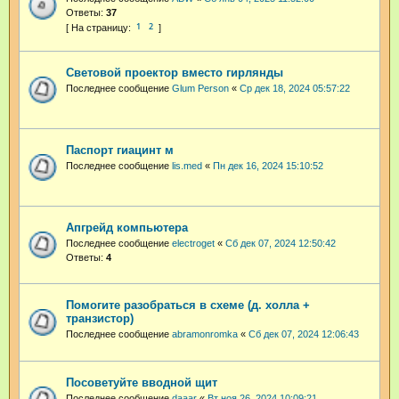
Ответы:
37
1
2
Световой проектор вместо гирлянды
Последнее сообщение
Glum Person
«
Ср дек 18, 2024 05:57:22
Паспорт гиацинт м
Последнее сообщение
lis.med
«
Пн дек 16, 2024 15:10:52
Апгрейд компьютера
Последнее сообщение
electroget
«
Сб дек 07, 2024 12:50:42
Ответы:
4
Помогите разобраться в схеме (д. холла +
транзистор)
Последнее сообщение
abramonromka
«
Сб дек 07, 2024 12:06:43
Посоветуйте вводной щит
Последнее сообщение
daaar
«
Вт ноя 26, 2024 10:09:21