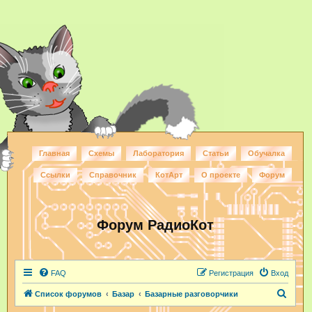
Главная
Схемы
Лаборатория
Статьи
Обучалка
Ссылки
Справочник
КотАрт
О проекте
Форум
Форум РадиоКот
FAQ
Регистрация
Вход
П
Список форумов
Базар
Базарные разговорчики
о