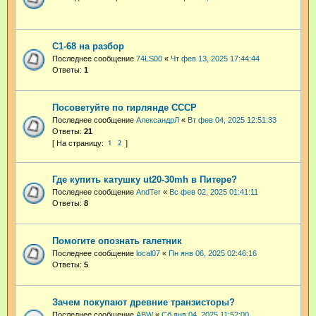
С1-68 на разбор
Последнее сообщение
74LS00
«
Чт фев 13, 2025 17:44:44
Ответы:
1
Посоветуйте по гирлянде СССР
Последнее сообщение
АлександрЛ
«
Вт фев 04, 2025 12:51:33
Ответы:
21
1
2
Где купить катушку ut20-30mh в Питере?
Последнее сообщение
AndTer
«
Вс фев 02, 2025 01:41:11
Ответы:
8
Помогите опознать галетник
Последнее сообщение
local07
«
Пн янв 06, 2025 02:46:16
Ответы:
5
Зачем покупают древние транзисторы?
Последнее сообщение
ABW
«
Сб янв 04, 2025 11:52:00