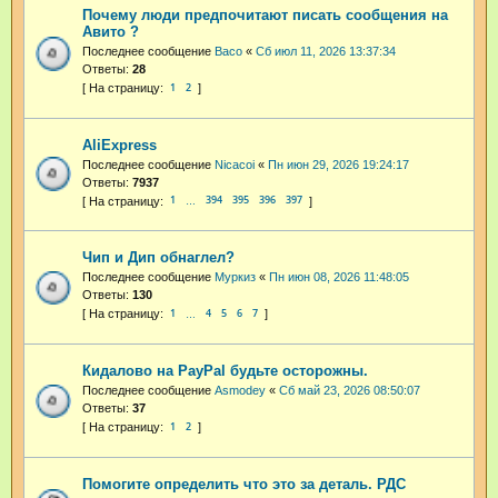
Почему люди предпочитают писать сообщения на
Авито ?
Последнее сообщение
Васо
«
Сб июл 11, 2026 13:37:34
Ответы:
28
1
2
AliExpress
Последнее сообщение
Nicacoi
«
Пн июн 29, 2026 19:24:17
Ответы:
7937
1
394
395
396
397
…
Чип и Дип обнаглел?
Последнее сообщение
Муркиз
«
Пн июн 08, 2026 11:48:05
Ответы:
130
1
4
5
6
7
…
Кидалово на PayPal будьте осторожны.
Последнее сообщение
Asmodey
«
Сб май 23, 2026 08:50:07
Ответы:
37
1
2
Помогите определить что это за деталь. РДС