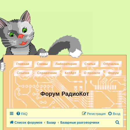
Главная
Схемы
Лаборатория
Статьи
Обучалка
Ссылки
Справочник
КотАрт
О проекте
Форум
Форум РадиоКот
FAQ
Регистрация
Вход
П
Список форумов
Базар
Базарные разговорчики
о