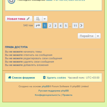
Новая тема
Страница
1
из
11
1
2
3
4
5
11
След.
540 тем
…
Перейти
ПРАВА ДОСТУПА
Вы
не можете
начинать темы
Вы
не можете
отвечать на сообщения
Вы
не можете
редактировать свои сообщения
Вы
не можете
удалять свои сообщения
Вы
не можете
добавлять вложения
Список форумов
Удалить cookies
Часовой пояс:
UTC+03:00
Создано на основе
phpBB
® Forum Software © phpBB Limited
Русская поддержка phpBB
Конфиденциальность
|
Правила