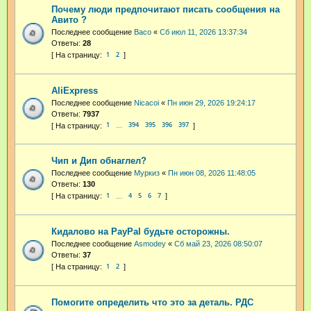
Почему люди предпочитают писать сообщения на
Авито ?
Последнее сообщение
Васо
«
Сб июл 11, 2026 13:37:34
Ответы:
28
1
2
AliExpress
Последнее сообщение
Nicacoi
«
Пн июн 29, 2026 19:24:17
Ответы:
7937
1
394
395
396
397
…
Чип и Дип обнаглел?
Последнее сообщение
Муркиз
«
Пн июн 08, 2026 11:48:05
Ответы:
130
1
4
5
6
7
…
Кидалово на PayPal будьте осторожны.
Последнее сообщение
Asmodey
«
Сб май 23, 2026 08:50:07
Ответы:
37
1
2
Помогите определить что это за деталь. РДС