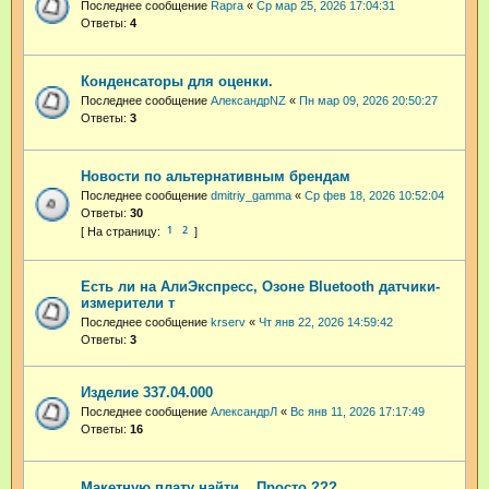
Последнее сообщение
Rapra
«
Ср мар 25, 2026 17:04:31
Ответы:
4
Конденсаторы для оценки.
Последнее сообщение
АлександрNZ
«
Пн мар 09, 2026 20:50:27
Ответы:
3
Новости по альтернативным брендам
Последнее сообщение
dmitriy_gamma
«
Ср фев 18, 2026 10:52:04
Ответы:
30
1
2
Есть ли на АлиЭкспресс, Озоне Bluetooth датчики-
измерители т
Последнее сообщение
krserv
«
Чт янв 22, 2026 14:59:42
Ответы:
3
Изделие 337.04.000
Последнее сообщение
АлександрЛ
«
Вс янв 11, 2026 17:17:49
Ответы:
16
Maкетную плату найти .. Просто ???