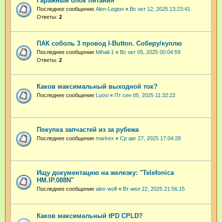
Гаражный блок питания
Последнее сообщение
Alen-Legion
«
Вс окт 12, 2025 13:23:41
Ответы:
2
ПАК соболь 3 провод I-Button. Соберу/куплю
Последнее сообщение
Mihail-1
«
Вс окт 05, 2025 00:04:59
Ответы:
2
Каков максимальный выходной ток?
Последнее сообщение
Luosi
«
Пт сен 05, 2025 11:32:22
Покупка запчастей из за рубежа
Последнее сообщение
markex
«
Ср авг 27, 2025 17:04:28
Ищу документацию на железку: "Telefonica
HM.IP.088N"
Последнее сообщение
alex-wolf
«
Вт июл 22, 2025 21:56:15
Каков максимальный tPD CPLD?