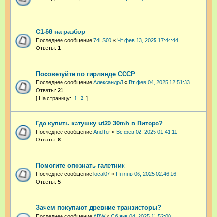
С1-68 на разбор
Последнее сообщение
74LS00
«
Чт фев 13, 2025 17:44:44
Ответы:
1
Посоветуйте по гирлянде СССР
Последнее сообщение
АлександрЛ
«
Вт фев 04, 2025 12:51:33
Ответы:
21
1
2
Где купить катушку ut20-30mh в Питере?
Последнее сообщение
AndTer
«
Вс фев 02, 2025 01:41:11
Ответы:
8
Помогите опознать галетник
Последнее сообщение
local07
«
Пн янв 06, 2025 02:46:16
Ответы:
5
Зачем покупают древние транзисторы?
Последнее сообщение
ABW
«
Сб янв 04, 2025 11:52:00