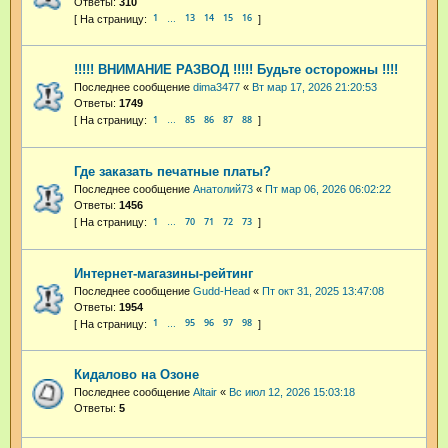
Ответы:
310
1
13
14
15
16
…
!!!!! ВНИМАНИЕ РАЗВОД !!!!! Будьте осторожны !!!!
Последнее сообщение
dima3477
«
Вт мар 17, 2026 21:20:53
Ответы:
1749
1
85
86
87
88
…
Где заказать печатные платы?
Последнее сообщение
Анатолий73
«
Пт мар 06, 2026 06:02:22
Ответы:
1456
1
70
71
72
73
…
Интернет-магазины-рейтинг
Последнее сообщение
Gudd-Head
«
Пт окт 31, 2025 13:47:08
Ответы:
1954
1
95
96
97
98
…
Кидалово на Озоне
Последнее сообщение
Altair
«
Вс июл 12, 2026 15:03:18
Ответы:
5