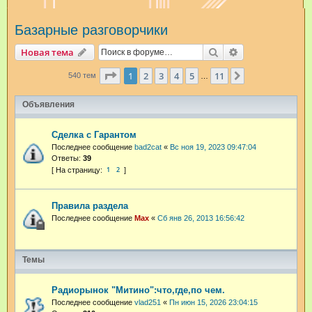
и
Базарные разговорчики
с
к
Поиск
Расширенный п
Новая тема
Страница
1
из
11
1
2
3
4
5
11
След.
540 тем
…
Объявления
Сделка с Гарантом
Последнее сообщение
bad2cat
«
Вс ноя 19, 2023 09:47:04
Ответы:
39
1
2
Правила раздела
Последнее сообщение
Max
«
Сб янв 26, 2013 16:56:42
Темы
Радиорынок "Митино":что,где,по чем.
Последнее сообщение
vlad251
«
Пн июн 15, 2026 23:04:15