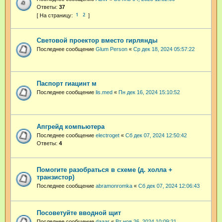
Ответы:
37
1
2
Световой проектор вместо гирлянды
Последнее сообщение
Glum Person
«
Ср дек 18, 2024 05:57:22
Паспорт гиацинт м
Последнее сообщение
lis.med
«
Пн дек 16, 2024 15:10:52
Апгрейд компьютера
Последнее сообщение
electroget
«
Сб дек 07, 2024 12:50:42
Ответы:
4
Помогите разобраться в схеме (д. холла +
транзистор)
Последнее сообщение
abramonromka
«
Сб дек 07, 2024 12:06:43
Посоветуйте вводной щит
Последнее сообщение
daaar
«
Вт ноя 26, 2024 10:09:21