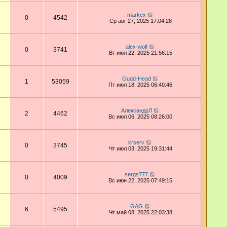
markex
0
4542
Ср авг 27, 2025 17:04:28
alex-wolf
0
3741
Вт июл 22, 2025 21:56:15
Gudd-Head
1
53059
Пт июл 18, 2025 06:40:46
АлександрЛ
2
4462
Вс июл 06, 2025 08:26:00
krserv
0
3745
Чт июл 03, 2025 19:31:44
sergs777
0
4009
Вс июн 22, 2025 07:49:15
GAG
6
5495
Чт май 08, 2025 22:03:38