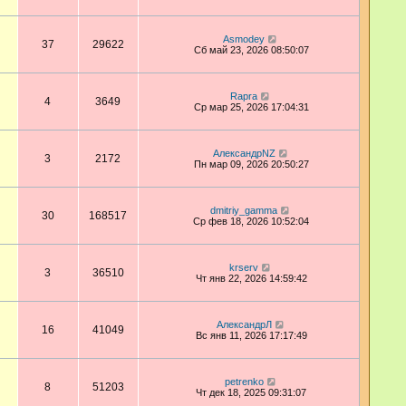
Asmodey
37
29622
Сб май 23, 2026 08:50:07
Rapra
4
3649
Ср мар 25, 2026 17:04:31
АлександрNZ
3
2172
Пн мар 09, 2026 20:50:27
dmitriy_gamma
30
168517
Ср фев 18, 2026 10:52:04
krserv
3
36510
Чт янв 22, 2026 14:59:42
АлександрЛ
16
41049
Вс янв 11, 2026 17:17:49
petrenko
8
51203
Чт дек 18, 2025 09:31:07