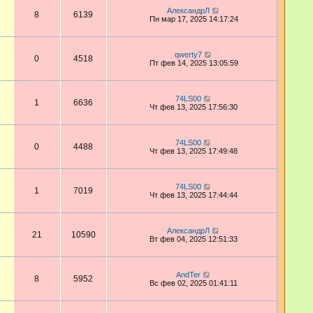
АлександрЛ
8
6139
Пн мар 17, 2025 14:17:24
qwerty7
0
4518
Пт фев 14, 2025 13:05:59
74LS00
1
6636
Чт фев 13, 2025 17:56:30
74LS00
0
4488
Чт фев 13, 2025 17:49:48
74LS00
1
7019
Чт фев 13, 2025 17:44:44
АлександрЛ
21
10590
Вт фев 04, 2025 12:51:33
AndTer
8
5952
Вс фев 02, 2025 01:41:11