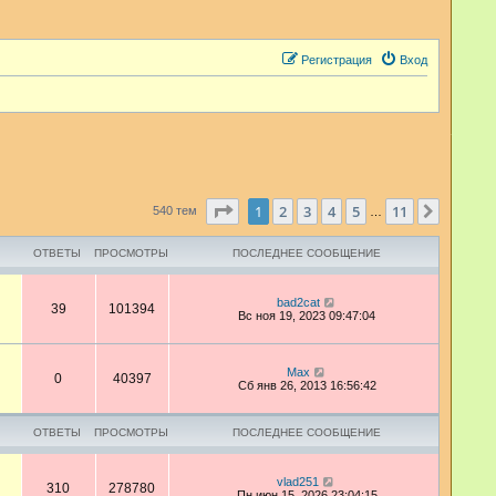
Регистрация
Вход
Страница
1
из
11
1
2
3
4
5
11
След.
540 тем
…
ОТВЕТЫ
ПРОСМОТРЫ
ПОСЛЕДНЕЕ СООБЩЕНИЕ
bad2cat
39
101394
Вс ноя 19, 2023 09:47:04
Max
0
40397
Сб янв 26, 2013 16:56:42
ОТВЕТЫ
ПРОСМОТРЫ
ПОСЛЕДНЕЕ СООБЩЕНИЕ
vlad251
310
278780
Пн июн 15, 2026 23:04:15