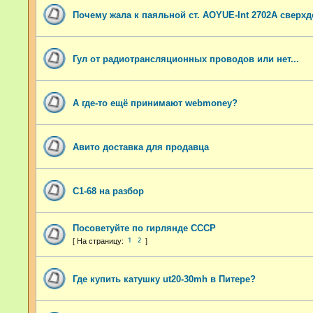
Почему жала к паяльной ст. AOYUE-Int 2702A сверх
Гул от радиотрансляционных проводов или нет...
А где-то ещё принимают webmoney?
Авито доставка для продавца
С1-68 на разбор
Посоветуйте по гирлянде СССР
1
2
Где купить катушку ut20-30mh в Питере?