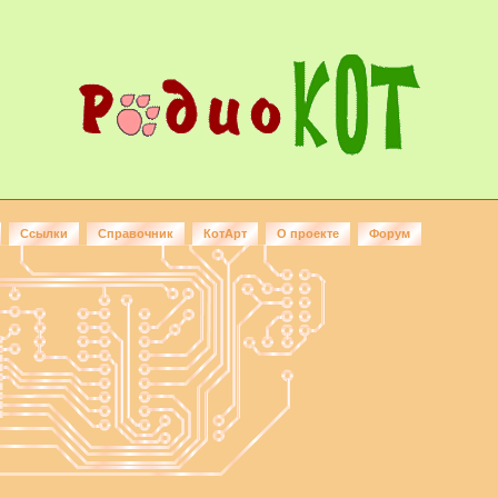
Ссылки
Справочник
КотАрт
О проекте
Форум