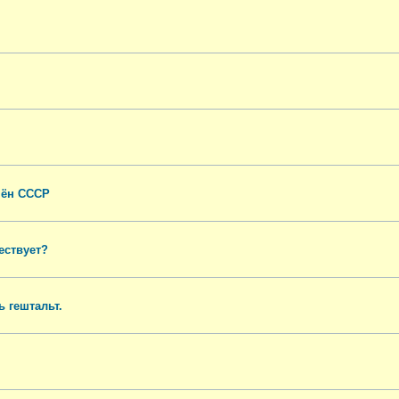
мён СССР
ествует?
 гештальт.