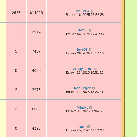
MisHel64
2626
614888
Вс ноя 16, 2025 13:52:28
NV215
1
3974
Вт ноя 04, 2025 12:41:38
hero08
5
7457
Ср окт 29, 2025 10:37:16
Nikolay42Rus
0
4020
Вс окт 12, 2025 16:51:20
Alen-Legion
2
3975
Вс окт 12, 2025 13:23:41
Mihail-1
2
8060
Вс окт 05, 2025 00:04:59
Luosi
0
4295
Пт сен 05, 2025 11:32:22