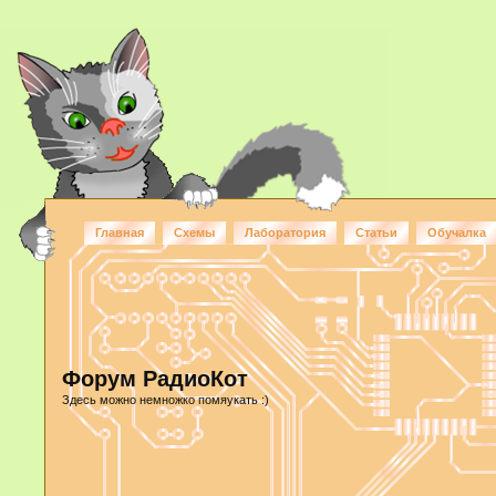
Главная
Схемы
Лаборатория
Статьи
Обучалка
Форум РадиоКот
Здесь можно немножко помяукать :)