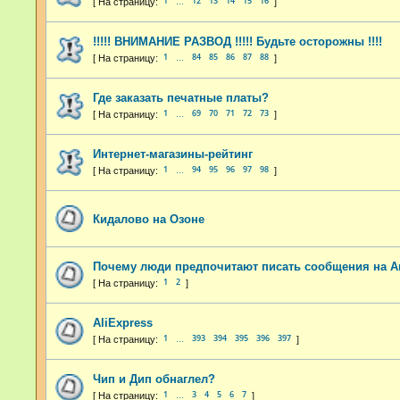
1
12
13
14
15
16
…
!!!!! ВНИМАНИЕ РАЗВОД !!!!! Будьте осторожны !!!!
1
84
85
86
87
88
…
Где заказать печатные платы?
1
69
70
71
72
73
…
Интернет-магазины-рейтинг
1
94
95
96
97
98
…
Кидалово на Озоне
Почему люди предпочитают писать сообщения на А
1
2
AliExpress
1
393
394
395
396
397
…
Чип и Дип обнаглел?
1
3
4
5
6
7
…