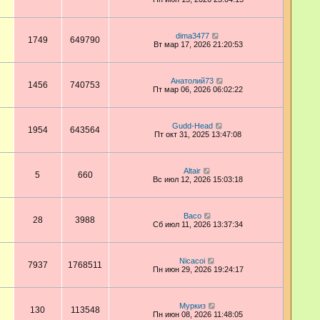
dima3477
1749
649790
Вт мар 17, 2026 21:20:53
Анатолий73
1456
740753
Пт мар 06, 2026 06:02:22
Gudd-Head
1954
643564
Пт окт 31, 2025 13:47:08
Altair
5
660
Вс июл 12, 2026 15:03:18
Васо
28
3988
Сб июл 11, 2026 13:37:34
Nicacoi
7937
1768511
Пн июн 29, 2026 19:24:17
Муркиз
130
113548
Пн июн 08, 2026 11:48:05