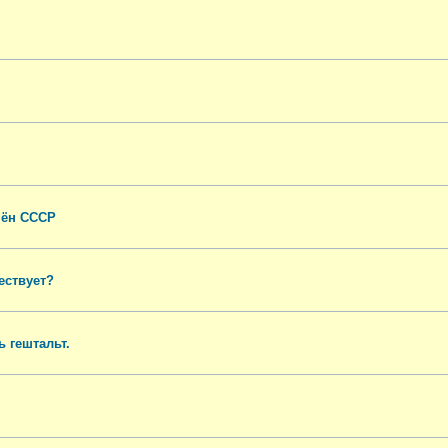
мён СССР
ествует?
 гештальт.