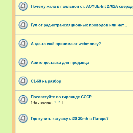
Почему жала к паяльной ст. AOYUE-Int 2702A сверх
Гул от радиотрансляционных проводов или нет...
А где-то ещё принимают webmoney?
Авито доставка для продавца
С1-68 на разбор
Посоветуйте по гирлянде СССР
1
2
Где купить катушку ut20-30mh в Питере?