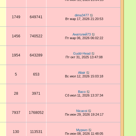
dima3477
1749
649741
Вт мар 17, 2026 21:20:53
Анатолий73
1456
740522
Пт мар 06, 2026 06:02:22
Gudd-Head
1954
643289
Пт окт 31, 2025 13:47:08
Altair
5
653
Вс июл 12, 2026 15:03:18
Васо
28
3971
Сб июл 11, 2026 13:37:34
Nicacoi
7937
1768052
Пн июн 29, 2026 19:24:17
Муркиз
130
113531
Пн июн 08, 2026 11:48:05