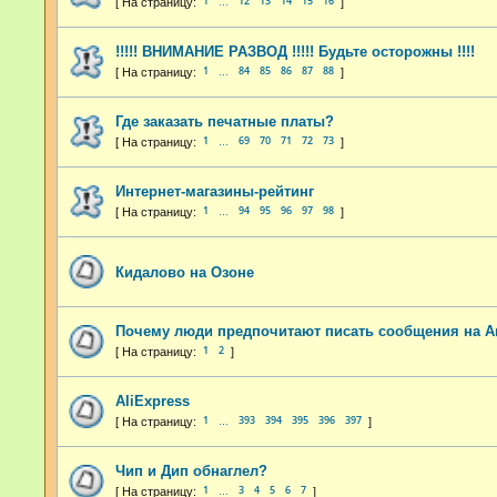
1
12
13
14
15
16
…
!!!!! ВНИМАНИЕ РАЗВОД !!!!! Будьте осторожны !!!!
1
84
85
86
87
88
…
Где заказать печатные платы?
1
69
70
71
72
73
…
Интернет-магазины-рейтинг
1
94
95
96
97
98
…
Кидалово на Озоне
Почему люди предпочитают писать сообщения на А
1
2
AliExpress
1
393
394
395
396
397
…
Чип и Дип обнаглел?
1
3
4
5
6
7
…