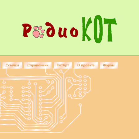
Ссылки
Справочник
КотАрт
О проекте
Форум