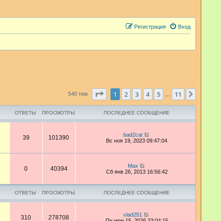
Регистрация
Вход
Страница
1
из
11
1
2
3
4
5
11
След.
540 тем
…
ОТВЕТЫ
ПРОСМОТРЫ
ПОСЛЕДНЕЕ СООБЩЕНИЕ
bad2cat
39
101390
Вс ноя 19, 2023 09:47:04
Max
0
40394
Сб янв 26, 2013 16:56:42
ОТВЕТЫ
ПРОСМОТРЫ
ПОСЛЕДНЕЕ СООБЩЕНИЕ
vlad251
310
278708
Пн июн 15, 2026 23:04:15