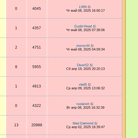
L999
0
4045
Чт май 08, 2025 16:00:17
Gudd-Head
1
4357
Чт май 08, 2025 07:38:06
moroz44
2
4751
Чт май 08, 2025 04:09:34
Diver52
8
5955
Сб апр 19, 2025 20:20:13
vlad5
1
4913
Ср апр 09, 2025 13:06:32
ruslansh
0
4322
Вт апр 08, 2025 16:32:39
Mad Daimond
13
20988
Ср апр 02, 2025 16:39:47