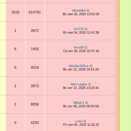
MisHel64
2626
614781
Вс ноя 16, 2025 13:52:28
NV215
1
3972
Вт ноя 04, 2025 12:41:38
hero08
5
7455
Ср окт 29, 2025 10:37:16
Nikolay42Rus
0
4018
Вс окт 12, 2025 16:51:20
Alen-Legion
2
3973
Вс окт 12, 2025 13:23:41
Mihail-1
2
8058
Вс окт 05, 2025 00:04:59
Luosi
0
4293
Пт сен 05, 2025 11:32:22