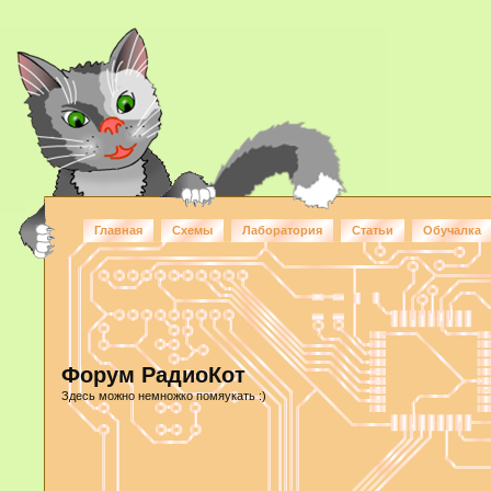
Главная
Схемы
Лаборатория
Статьи
Обучалка
Форум РадиоКот
Здесь можно немножко помяукать :)