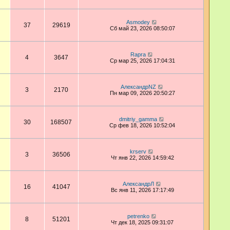
Asmodey
37
29619
Сб май 23, 2026 08:50:07
Rapra
4
3647
Ср мар 25, 2026 17:04:31
АлександрNZ
3
2170
Пн мар 09, 2026 20:50:27
dmitriy_gamma
30
168507
Ср фев 18, 2026 10:52:04
krserv
3
36506
Чт янв 22, 2026 14:59:42
АлександрЛ
16
41047
Вс янв 11, 2026 17:17:49
petrenko
8
51201
Чт дек 18, 2025 09:31:07