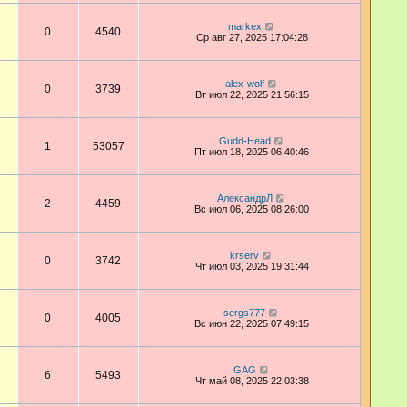
markex
0
4540
Ср авг 27, 2025 17:04:28
alex-wolf
0
3739
Вт июл 22, 2025 21:56:15
Gudd-Head
1
53057
Пт июл 18, 2025 06:40:46
АлександрЛ
2
4459
Вс июл 06, 2025 08:26:00
krserv
0
3742
Чт июл 03, 2025 19:31:44
sergs777
0
4005
Вс июн 22, 2025 07:49:15
GAG
6
5493
Чт май 08, 2025 22:03:38