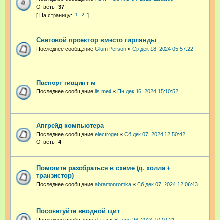
Ответы:
37
1
2
Световой проектор вместо гирлянды
Последнее сообщение
Glum Person
«
Ср дек 18, 2024 05:57:22
Паспорт гиацинт м
Последнее сообщение
lis.med
«
Пн дек 16, 2024 15:10:52
Апгрейд компьютера
Последнее сообщение
electroget
«
Сб дек 07, 2024 12:50:42
Ответы:
4
Помогите разобраться в схеме (д. холла +
транзистор)
Последнее сообщение
abramonromka
«
Сб дек 07, 2024 12:06:43
Посоветуйте вводной щит
Последнее сообщение
daaar
«
Вт ноя 26, 2024 10:09:21