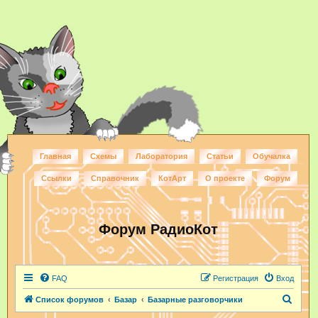
Главная
Схемы
Лаборатория
Статьи
Обучалка
Ссылки
Справочник
КотАрт
О проекте
Форум
Форум РадиоКот
FAQ
Регистрация
Вход
П
Список форумов
Базар
Базарные разговорчики
о