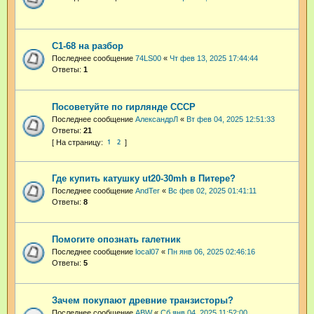
С1-68 на разбор
Последнее сообщение
74LS00
«
Чт фев 13, 2025 17:44:44
Ответы:
1
Посоветуйте по гирлянде СССР
Последнее сообщение
АлександрЛ
«
Вт фев 04, 2025 12:51:33
Ответы:
21
1
2
Где купить катушку ut20-30mh в Питере?
Последнее сообщение
AndTer
«
Вс фев 02, 2025 01:41:11
Ответы:
8
Помогите опознать галетник
Последнее сообщение
local07
«
Пн янв 06, 2025 02:46:16
Ответы:
5
Зачем покупают древние транзисторы?
Последнее сообщение
ABW
«
Сб янв 04, 2025 11:52:00