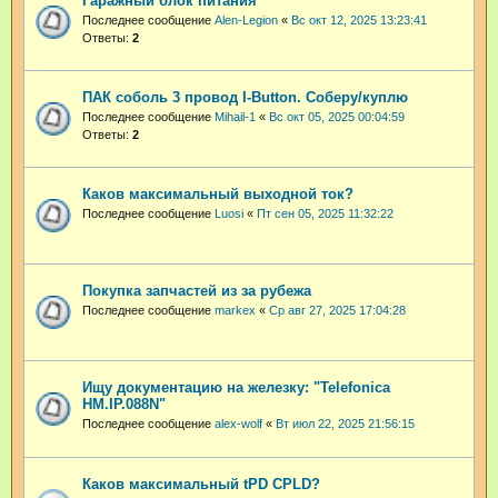
Гаражный блок питания
Последнее сообщение
Alen-Legion
«
Вс окт 12, 2025 13:23:41
Ответы:
2
ПАК соболь 3 провод I-Button. Соберу/куплю
Последнее сообщение
Mihail-1
«
Вс окт 05, 2025 00:04:59
Ответы:
2
Каков максимальный выходной ток?
Последнее сообщение
Luosi
«
Пт сен 05, 2025 11:32:22
Покупка запчастей из за рубежа
Последнее сообщение
markex
«
Ср авг 27, 2025 17:04:28
Ищу документацию на железку: "Telefonica
HM.IP.088N"
Последнее сообщение
alex-wolf
«
Вт июл 22, 2025 21:56:15
Каков максимальный tPD CPLD?