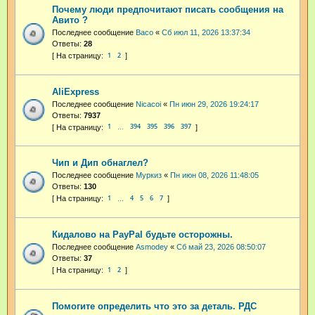
Почему люди предпочитают писать сообщения на
Авито ?
Последнее сообщение
Васо
«
Сб июл 11, 2026 13:37:34
Ответы:
28
1
2
AliExpress
Последнее сообщение
Nicacoi
«
Пн июн 29, 2026 19:24:17
Ответы:
7937
1
394
395
396
397
…
Чип и Дип обнаглел?
Последнее сообщение
Муркиз
«
Пн июн 08, 2026 11:48:05
Ответы:
130
1
4
5
6
7
…
Кидалово на PayPal будьте осторожны.
Последнее сообщение
Asmodey
«
Сб май 23, 2026 08:50:07
Ответы:
37
1
2
Помогите определить что это за деталь. РДС