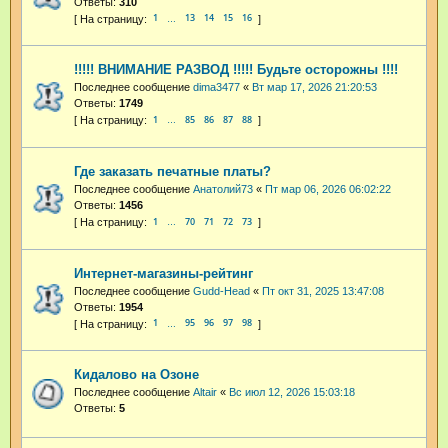
Ответы:
310
1
13
14
15
16
…
!!!!! ВНИМАНИЕ РАЗВОД !!!!! Будьте осторожны !!!!
Последнее сообщение
dima3477
«
Вт мар 17, 2026 21:20:53
Ответы:
1749
1
85
86
87
88
…
Где заказать печатные платы?
Последнее сообщение
Анатолий73
«
Пт мар 06, 2026 06:02:22
Ответы:
1456
1
70
71
72
73
…
Интернет-магазины-рейтинг
Последнее сообщение
Gudd-Head
«
Пт окт 31, 2025 13:47:08
Ответы:
1954
1
95
96
97
98
…
Кидалово на Озоне
Последнее сообщение
Altair
«
Вс июл 12, 2026 15:03:18
Ответы:
5