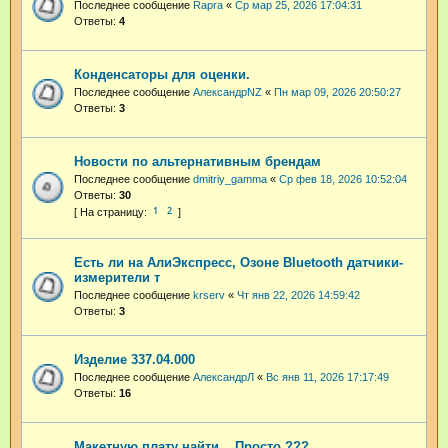
Последнее сообщение
Rapra
«
Ср мар 25, 2026 17:04:31
Ответы:
4
Конденсаторы для оценки.
Последнее сообщение
АлександрNZ
«
Пн мар 09, 2026 20:50:27
Ответы:
3
Новости по альтернативным брендам
Последнее сообщение
dmitriy_gamma
«
Ср фев 18, 2026 10:52:04
Ответы:
30
1
2
Есть ли на АлиЭкспресс, Озоне Bluetooth датчики-
измерители т
Последнее сообщение
krserv
«
Чт янв 22, 2026 14:59:42
Ответы:
3
Изделие 337.04.000
Последнее сообщение
АлександрЛ
«
Вс янв 11, 2026 17:17:49
Ответы:
16
Maкетную плату найти .. Просто ???