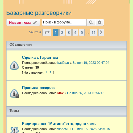
и
Базарные разговорчики
с
к
Поиск
Расширенный п
Новая тема
Страница
1
из
11
1
2
3
4
5
11
След.
540 тем
…
Объявления
Сделка с Гарантом
Последнее сообщение
bad2cat
«
Вс ноя 19, 2023 09:47:04
Ответы:
39
1
2
Правила раздела
Последнее сообщение
Max
«
Сб янв 26, 2013 16:56:42
Темы
Радиорынок "Митино":что,где,по чем.
Последнее сообщение
vlad251
«
Пн июн 15, 2026 23:04:15