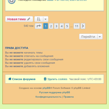
Новая тема
Страница
1
из
11
1
2
3
4
5
11
След.
540 тем
…
Перейти
ПРАВА ДОСТУПА
Вы
не можете
начинать темы
Вы
не можете
отвечать на сообщения
Вы
не можете
редактировать свои сообщения
Вы
не можете
удалять свои сообщения
Вы
не можете
добавлять вложения
Список форумов
Удалить cookies
Часовой пояс:
UTC+03:00
Создано на основе
phpBB
® Forum Software © phpBB Limited
Русская поддержка phpBB
Конфиденциальность
|
Правила