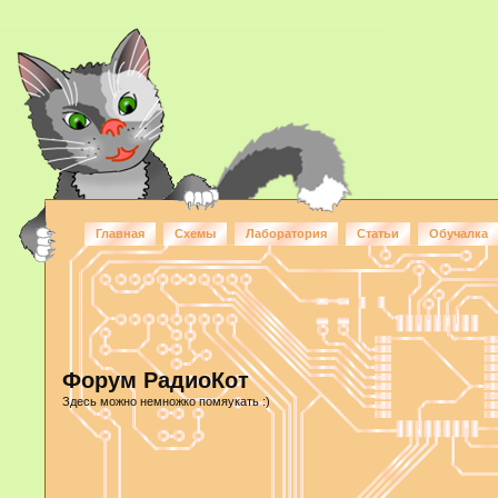
Главная
Схемы
Лаборатория
Статьи
Обучалка
Форум РадиоКот
Здесь можно немножко помяукать :)