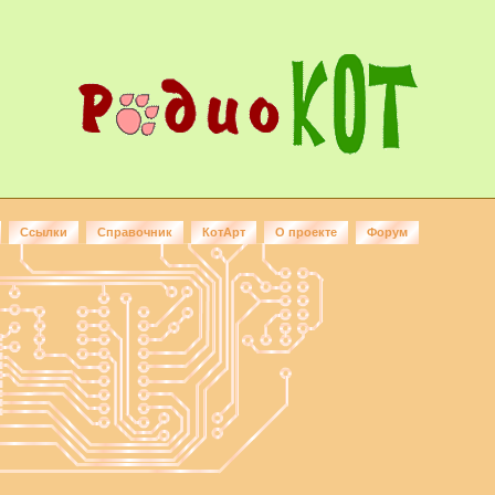
Ссылки
Справочник
КотАрт
О проекте
Форум