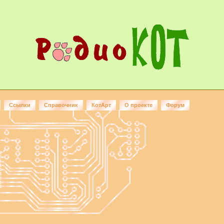
Ссылки
Справочник
КотАрт
О проекте
Форум