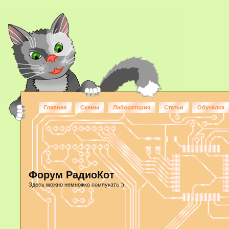
Главная
Схемы
Лаборатория
Статьи
Обучалка
Форум РадиоКот
Здесь можно немножко помяукать :)