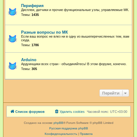
Периферия
Дисплеи, датчики и прочие функциональные узлы, управляемые МК.
Темы:
1435
Разные вопросы по МК
Если ваш вопрос не влез ни в одну из вышеперечисленных тем, вам
сюда.
Темы:
1786
Arduino
Ардуинщики всех стран - объединяйтесь! В этом форуме, конечно.
Темы:
305
Перейти
Список форумов
Удалить cookies
Часовой пояс:
UTC+03:00
Создано на основе
phpBB
® Forum Software © phpBB Limited
Русская поддержка phpBB
Конфиденциальность
|
Правила