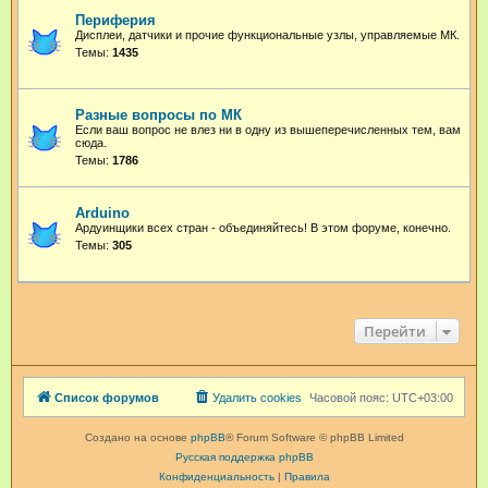
Периферия
Дисплеи, датчики и прочие функциональные узлы, управляемые МК.
Темы:
1435
Разные вопросы по МК
Если ваш вопрос не влез ни в одну из вышеперечисленных тем, вам
сюда.
Темы:
1786
Arduino
Ардуинщики всех стран - объединяйтесь! В этом форуме, конечно.
Темы:
305
Перейти
Список форумов
Удалить cookies
Часовой пояс:
UTC+03:00
Создано на основе
phpBB
® Forum Software © phpBB Limited
Русская поддержка phpBB
Конфиденциальность
|
Правила