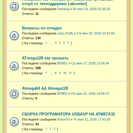
отлуп от техподдержки Labcenter)
Последнее сообщение
Demiurg
«
Вт июн 23, 2026 01:05:25
Ответы:
11
Вопросы по отладке
Последнее сообщение
Just_Fluffy
«
Сб июн 20, 2026 23:41:50
Ответы:
130
1
4
5
6
7
…
ATmega128 как прошить
Последнее сообщение
BOB51
«
Ср июн 17, 2026 12:04:34
Ответы:
208
1
8
9
10
11
…
Atmega64 && Atmega128
Последнее сообщение
BOB51
«
Пн июн 15, 2026 14:08:23
Ответы:
9
СБОРКА ПРОГРАМАТОРА USBASP НА АТМЕГА32
Последнее сообщение
Krismi70
«
Чт июн 11, 2026 17:43:30
Ответы:
43
1
2
3