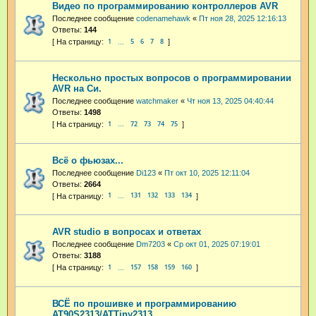
Видео по программированию контроллеров AVR
Последнее сообщение
codenamehawk
«
Пт ноя 28, 2025 12:16:13
Ответы:
144
1
5
6
7
8
…
Нескольно простых вопросов о программировании
AVR на Си.
Последнее сообщение
watchmaker
«
Чт ноя 13, 2025 04:40:44
Ответы:
1498
1
72
73
74
75
…
Всё о фьюзах...
Последнее сообщение
Di123
«
Пт окт 10, 2025 12:11:04
Ответы:
2664
1
131
132
133
134
…
AVR studio в вопросах и ответах
Последнее сообщение
Dm7203
«
Ср окт 01, 2025 07:19:01
Ответы:
3188
1
157
158
159
160
…
ВСЁ по прошивке и программированию
AT90S2313/ATTiny2313