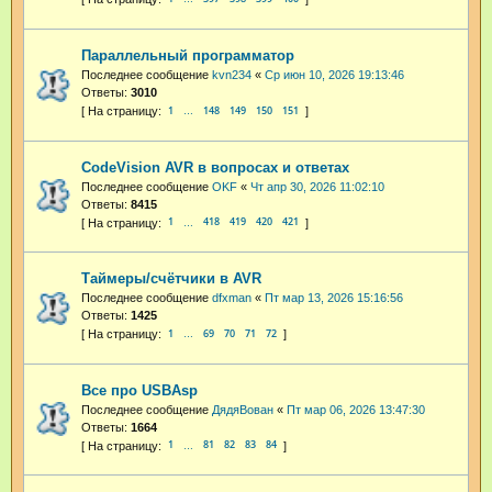
Параллельный программатор
Последнее сообщение
kvn234
«
Ср июн 10, 2026 19:13:46
Ответы:
3010
1
148
149
150
151
…
CodeVision AVR в вопросах и ответах
Последнее сообщение
OKF
«
Чт апр 30, 2026 11:02:10
Ответы:
8415
1
418
419
420
421
…
Таймеры/счётчики в AVR
Последнее сообщение
dfxman
«
Пт мар 13, 2026 15:16:56
Ответы:
1425
1
69
70
71
72
…
Все про USBAsp
Последнее сообщение
ДядяВован
«
Пт мар 06, 2026 13:47:30
Ответы:
1664
1
81
82
83
84
…