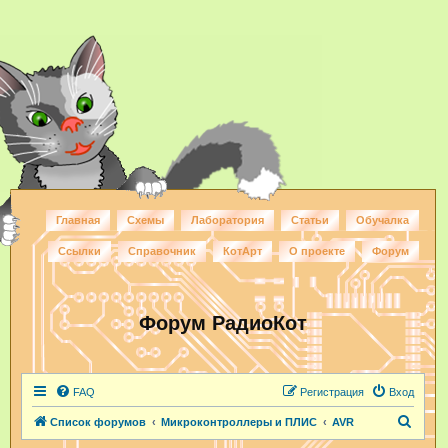
Главная
Схемы
Лаборатория
Статьи
Обучалка
Ссылки
Справочник
КотАрт
О проекте
Форум
Форум РадиоКот
FAQ
Регистрация
Вход
П
Список форумов
Микроконтроллеры и ПЛИС
AVR
о