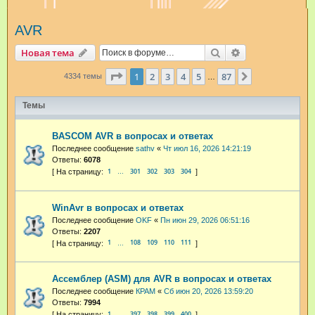
и
AVR
с
к
Поиск
Расширенный п
Новая тема
Страница
1
из
87
1
2
3
4
5
87
След.
4334 темы
…
Темы
BASCOM AVR в вопросах и ответах
Последнее сообщение
sathv
«
Чт июл 16, 2026 14:21:19
Ответы:
6078
1
301
302
303
304
…
WinAvr в вопросах и ответах
Последнее сообщение
OKF
«
Пн июн 29, 2026 06:51:16
Ответы:
2207
1
108
109
110
111
…
Ассемблер (ASM) для AVR в вопросах и ответах
Последнее сообщение
КРАМ
«
Сб июн 20, 2026 13:59:20
Ответы:
7994
1
397
398
399
400
…