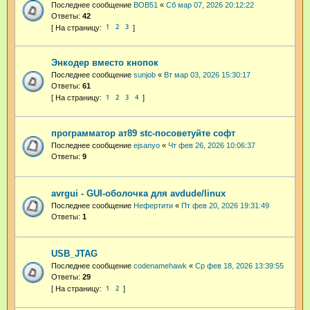
Последнее сообщение
BOB51
«
Сб мар 07, 2026 20:12:22
Ответы:
42
1
2
3
Энкодер вместо кнопок
Последнее сообщение
sunjob
«
Вт мар 03, 2026 15:30:17
Ответы:
61
1
2
3
4
программатор ат89 stc-посоветуйте софт
Последнее сообщение
ejsanyo
«
Чт фев 26, 2026 10:06:37
Ответы:
9
avrgui - GUI-оболочка для avdude/linux
Последнее сообщение
Нефертити
«
Пт фев 20, 2026 19:31:49
Ответы:
1
USB_JTAG
Последнее сообщение
codenamehawk
«
Ср фев 18, 2026 13:39:55
Ответы:
29
1
2