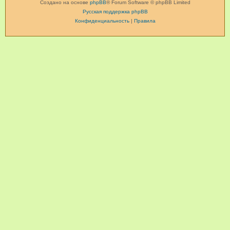
Создано на основе
phpBB
® Forum Software © phpBB Limited
Русская поддержка phpBB
Конфиденциальность
|
Правила