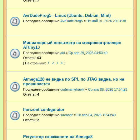
Ответы:
7
AvrDudeProg5 - Linux (Ubuntu, Debian, Mint)
Последнее сообщение
AvrDudeProg5
«
Пт май 01, 2026 20:01:38
Миниатюрный вольтметр на микроконтроллере
ATtiny13
Последнее сообщение
akl
«
Ср апр 29, 2026 04:53:49
Ответы:
63
1
2
3
4
Atmega128 не видна по SPI, по JTAG видна, но не
прошивается
Последнее сообщение
codenamehawk
«
Ср апр 08, 2026 17:54:23
Ответы:
4
horizont configurator
Последнее сообщение
savandr
«
Сб апр 04, 2026 19:43:40
Ответы:
2
Регулятор скважности на Atmega8