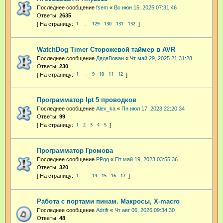
Последнее сообщение
fsem
«
Вс июн 15, 2025 07:31:46
Ответы:
2635
1
129
130
131
132
…
WatchDog Timer Сторожевой таймер в AVR
Последнее сообщение
ДядяВован
«
Чт май 29, 2025 21:31:28
Ответы:
230
1
9
10
11
12
…
Программатор lpt 5 проводков
Последнее сообщение
Alex_ka
«
Пн июл 17, 2023 22:20:34
Ответы:
99
1
2
3
4
5
Программатор Громова
Последнее сообщение
PPqq
«
Пт май 19, 2023 03:55:36
Ответы:
320
1
14
15
16
17
…
Работа с портами пинам. Макросы, X-macro
Последнее сообщение
Adrift
«
Чт авг 06, 2026 09:34:30
Ответы:
48