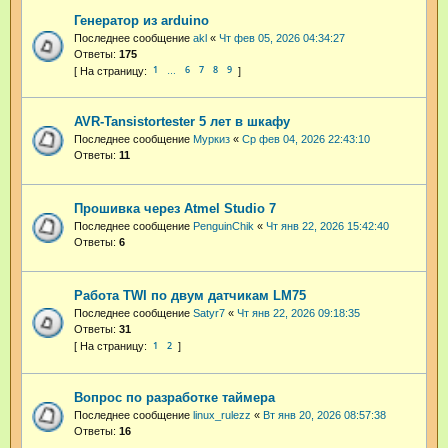
Генератор из arduino
Последнее сообщение
akl
«
Чт фев 05, 2026 04:34:27
Ответы:
175
1
6
7
8
9
…
AVR-Tansistortester 5 лет в шкафу
Последнее сообщение
Муркиз
«
Ср фев 04, 2026 22:43:10
Ответы:
11
Прошивка через Atmel Studio 7
Последнее сообщение
PenguinChik
«
Чт янв 22, 2026 15:42:40
Ответы:
6
Работа TWI по двум датчикам LM75
Последнее сообщение
Satyr7
«
Чт янв 22, 2026 09:18:35
Ответы:
31
1
2
Вопрос по разработке таймера
Последнее сообщение
linux_rulezz
«
Вт янв 20, 2026 08:57:38
Ответы:
16