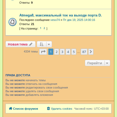
Ответы:
9
Atmega8, максимальный ток на выходе порта D.
Последнее сообщение
veso74
«
Пт дек 19, 2025 14:00:16
Ответы:
21
1
2
Новая тема
Страница
1
из
87
1
2
3
4
5
87
След.
4334 темы
…
Перейти
ПРАВА ДОСТУПА
Вы
не можете
начинать темы
Вы
не можете
отвечать на сообщения
Вы
не можете
редактировать свои сообщения
Вы
не можете
удалять свои сообщения
Вы
не можете
добавлять вложения
Список форумов
Удалить cookies
Часовой пояс:
UTC+03:00