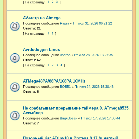
1
2
3
AV-метр на Atmega
Последнее сообщение
Rapra
«
Пт июл 31, 2026 06:21:22
Ответы:
21
1
2
Avrdude для Linux
Последнее сообщение
0beron
«
Вт июл 28, 2026 13:27:35
Ответы:
62
1
2
3
4
ATMega48PA/88PA/168PA 16MHz
Последнее сообщение
BOB51
«
Пт июл 24, 2026 15:30:46
Ответы:
6
Не срабатывает прерывание таймера 0. ATmega8535.
Асемблер
Последнее сообщение
ДядяВован
«
Пт июл 17, 2026 17:30:44
Ответы:
7
Позорный баг ATtiny10 в Proteus 8.17 (и наглый