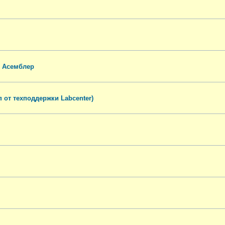
. Асемблер
п от техподдержки Labcenter)