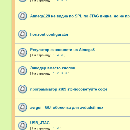
Atmega128 не видна по SPI, по JTAG видна, но не п
horizont configurator
Регулятор скважности на Atmega8
1
2
3
Энкодер вместо кнопок
1
2
3
4
программатор ат89 stc-посоветуйте софт
avrgui - GUI-оболочка для avdude/linux
USB_JTAG
1
2