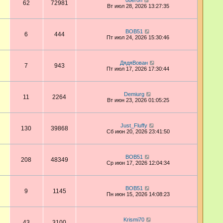
0beron
62
72981
Вт июл 28, 2026 13:27:35
BOB51
6
444
Пт июл 24, 2026 15:30:46
ДядяВован
7
943
Пт июл 17, 2026 17:30:44
Demiurg
11
2264
Вт июн 23, 2026 01:05:25
Just_Fluffy
130
39868
Сб июн 20, 2026 23:41:50
BOB51
208
48349
Ср июн 17, 2026 12:04:34
BOB51
9
1145
Пн июн 15, 2026 14:08:23
Krismi70
43
3100