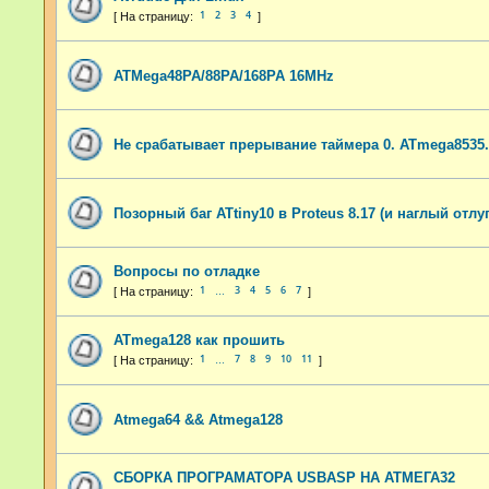
1
2
3
4
ATMega48PA/88PA/168PA 16MHz
Не срабатывает прерывание таймера 0. ATmega8535
Позорный баг ATtiny10 в Proteus 8.17 (и наглый отлу
Вопросы по отладке
1
3
4
5
6
7
…
ATmega128 как прошить
1
7
8
9
10
11
…
Atmega64 && Atmega128
СБОРКА ПРОГРАМАТОРА USBASP НА АТМЕГА32