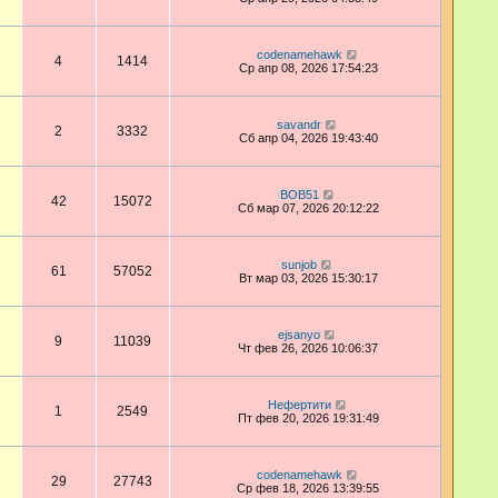
codenamehawk
4
1414
Ср апр 08, 2026 17:54:23
savandr
2
3332
Сб апр 04, 2026 19:43:40
BOB51
42
15072
Сб мар 07, 2026 20:12:22
sunjob
61
57052
Вт мар 03, 2026 15:30:17
ejsanyo
9
11039
Чт фев 26, 2026 10:06:37
Нефертити
1
2549
Пт фев 20, 2026 19:31:49
codenamehawk
29
27743
Ср фев 18, 2026 13:39:55