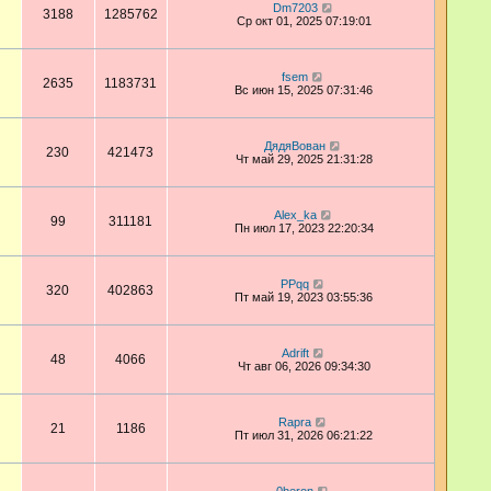
Dm7203
3188
1285762
Ср окт 01, 2025 07:19:01
fsem
2635
1183731
Вс июн 15, 2025 07:31:46
ДядяВован
230
421473
Чт май 29, 2025 21:31:28
Alex_ka
99
311181
Пн июл 17, 2023 22:20:34
PPqq
320
402863
Пт май 19, 2023 03:55:36
Adrift
48
4066
Чт авг 06, 2026 09:34:30
Rapra
21
1186
Пт июл 31, 2026 06:21:22