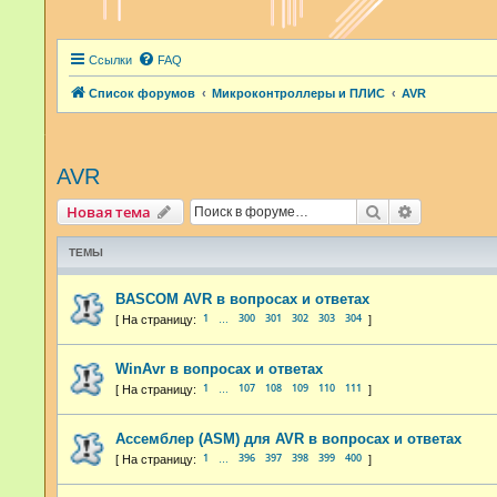
Ссылки
FAQ
Список форумов
Микроконтроллеры и ПЛИС
AVR
AVR
Поиск
Расширенн
Новая тема
ТЕМЫ
BASCOM AVR в вопросах и ответах
1
300
301
302
303
304
…
WinAvr в вопросах и ответах
1
107
108
109
110
111
…
Ассемблер (ASM) для AVR в вопросах и ответах
1
396
397
398
399
400
…