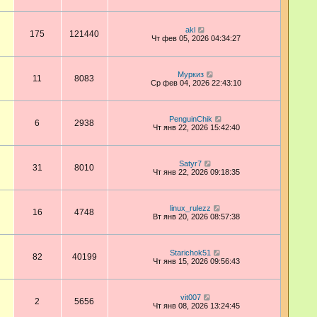
akl
175
121440
Чт фев 05, 2026 04:34:27
Муркиз
11
8083
Ср фев 04, 2026 22:43:10
PenguinChik
6
2938
Чт янв 22, 2026 15:42:40
Satyr7
31
8010
Чт янв 22, 2026 09:18:35
linux_rulezz
16
4748
Вт янв 20, 2026 08:57:38
Starichok51
82
40199
Чт янв 15, 2026 09:56:43
vit007
2
5656
Чт янв 08, 2026 13:24:45