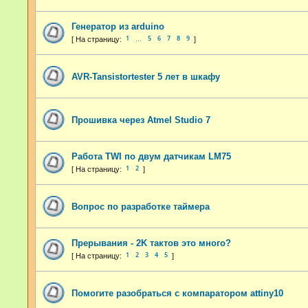
Генератор из arduino
1
5
6
7
8
9
…
AVR-Tansistortester 5 лет в шкафу
Прошивка через Atmel Studio 7
Работа TWI по двум датчикам LM75
1
2
Вопрос по разработке таймера
Прерывания - 2K тактов это много?
1
2
3
4
5
Помогите разобраться с компаратором attiny10