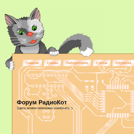
Главная
Схемы
Лаборатория
Статьи
Обучалка
Форум РадиоКот
Здесь можно немножко помяукать :)