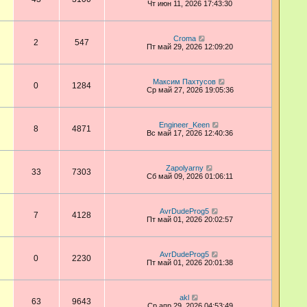
Чт июн 11, 2026 17:43:30
Croma
2
547
Пт май 29, 2026 12:09:20
Максим Пахтусов
0
1284
Ср май 27, 2026 19:05:36
Engineer_Keen
8
4871
Вс май 17, 2026 12:40:36
Zapolyarny
33
7303
Сб май 09, 2026 01:06:11
AvrDudeProg5
7
4128
Пт май 01, 2026 20:02:57
AvrDudeProg5
0
2230
Пт май 01, 2026 20:01:38
akl
63
9643
Ср апр 29, 2026 04:53:49