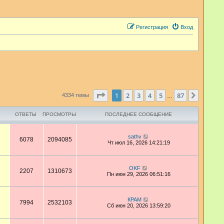
Регистрация
Вход
Страница
1
из
87
1
2
3
4
5
87
След.
4334 темы
…
ОТВЕТЫ
ПРОСМОТРЫ
ПОСЛЕДНЕЕ СООБЩЕНИЕ
sathv
6078
2094085
Чт июл 16, 2026 14:21:19
OKF
2207
1310673
Пн июн 29, 2026 06:51:16
КРАМ
7994
2532103
Сб июн 20, 2026 13:59:20