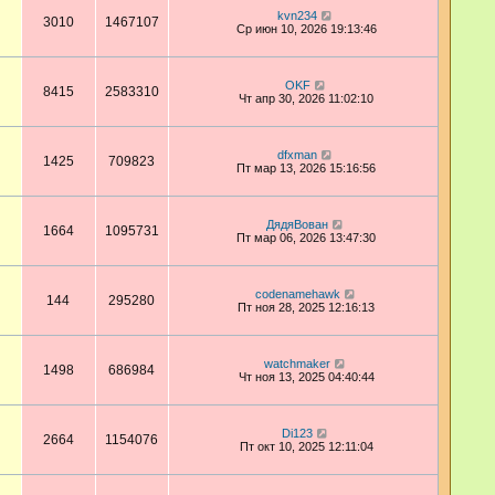
kvn234
3010
1467107
Ср июн 10, 2026 19:13:46
OKF
8415
2583310
Чт апр 30, 2026 11:02:10
dfxman
1425
709823
Пт мар 13, 2026 15:16:56
ДядяВован
1664
1095731
Пт мар 06, 2026 13:47:30
codenamehawk
144
295280
Пт ноя 28, 2025 12:16:13
watchmaker
1498
686984
Чт ноя 13, 2025 04:40:44
Di123
2664
1154076
Пт окт 10, 2025 12:11:04