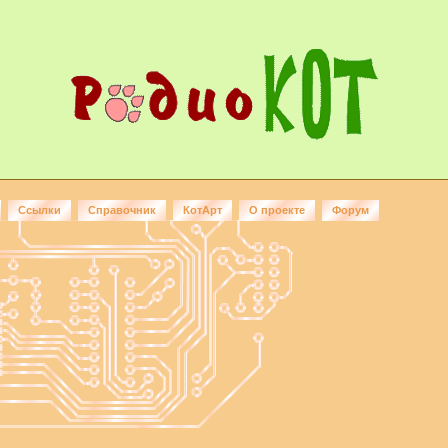
Ссылки
Справочник
КотАрт
О проекте
Форум