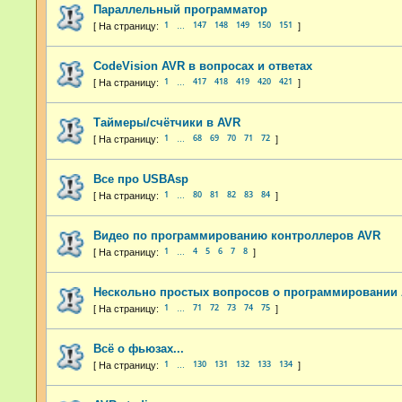
Параллельный программатор
1
147
148
149
150
151
…
CodeVision AVR в вопросах и ответах
1
417
418
419
420
421
…
Таймеры/счётчики в AVR
1
68
69
70
71
72
…
Все про USBAsp
1
80
81
82
83
84
…
Видео по программированию контроллеров AVR
1
4
5
6
7
8
…
Нескольно простых вопросов о программировании 
1
71
72
73
74
75
…
Всё о фьюзах...
1
130
131
132
133
134
…