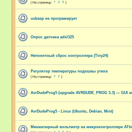
1
2
3
usbasp не програмирует
Опрос датчика adxl325
Непонятный сброс контроллера (Tiny24)
Регулятор температуры подошвы утюга
1
2
AvrDudeProg5 (upgrade AVRDUDE_PROG 3.3) — GUI a
AvrDudeProg5 - Linux (Ubuntu, Debian, Mint)
Миниатюрный вольтметр на микроконтроллере ATti
1
2
3
4