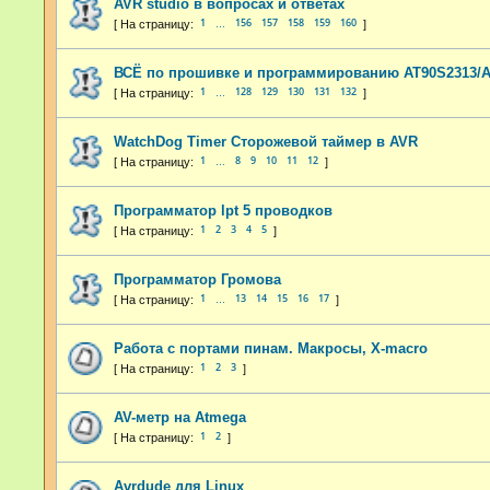
AVR studio в вопросах и ответах
1
156
157
158
159
160
…
ВСЁ по прошивке и программированию AT90S2313/A
1
128
129
130
131
132
…
WatchDog Timer Сторожевой таймер в AVR
1
8
9
10
11
12
…
Программатор lpt 5 проводков
1
2
3
4
5
Программатор Громова
1
13
14
15
16
17
…
Работа с портами пинам. Макросы, X-macro
1
2
3
AV-метр на Atmega
1
2
Avrdude для Linux