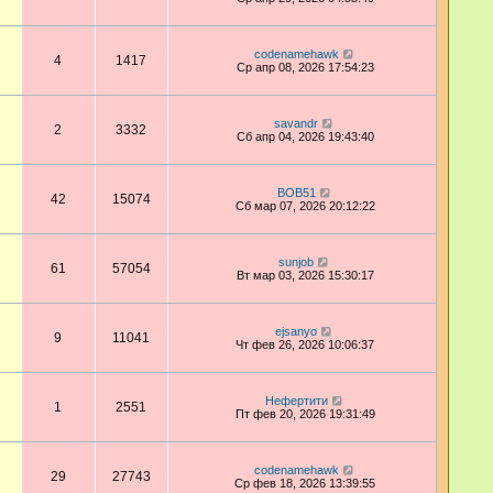
codenamehawk
4
1417
Ср апр 08, 2026 17:54:23
savandr
2
3332
Сб апр 04, 2026 19:43:40
BOB51
42
15074
Сб мар 07, 2026 20:12:22
sunjob
61
57054
Вт мар 03, 2026 15:30:17
ejsanyo
9
11041
Чт фев 26, 2026 10:06:37
Нефертити
1
2551
Пт фев 20, 2026 19:31:49
codenamehawk
29
27743
Ср фев 18, 2026 13:39:55