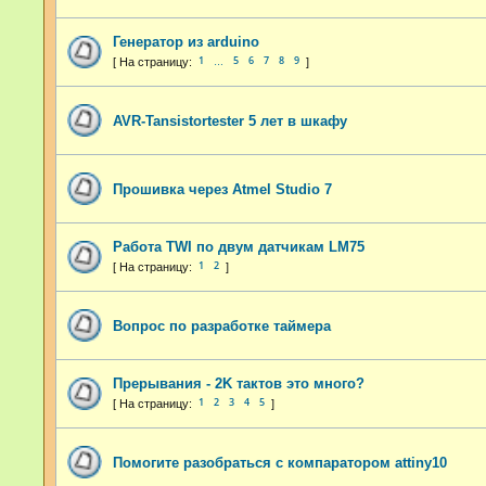
Генератор из arduino
1
5
6
7
8
9
…
AVR-Tansistortester 5 лет в шкафу
Прошивка через Atmel Studio 7
Работа TWI по двум датчикам LM75
1
2
Вопрос по разработке таймера
Прерывания - 2K тактов это много?
1
2
3
4
5
Помогите разобраться с компаратором attiny10