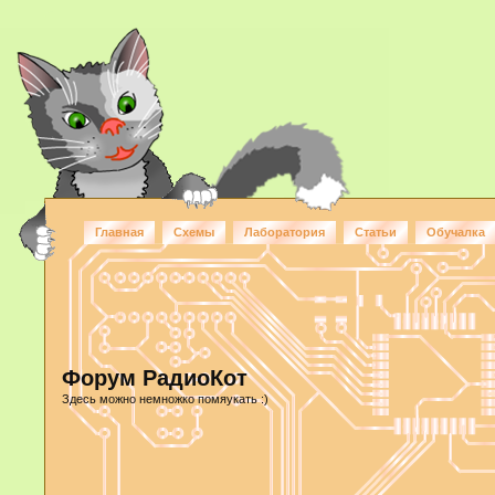
Главная
Схемы
Лаборатория
Статьи
Обучалка
Форум РадиоКот
Здесь можно немножко помяукать :)