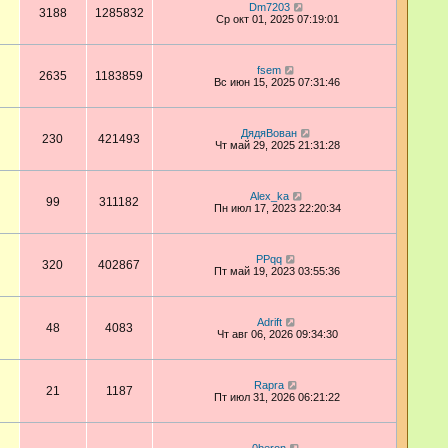
Dm7203
3188
1285832
Ср окт 01, 2025 07:19:01
fsem
2635
1183859
Вс июн 15, 2025 07:31:46
ДядяВован
230
421493
Чт май 29, 2025 21:31:28
Alex_ka
99
311182
Пн июл 17, 2023 22:20:34
PPqq
320
402867
Пт май 19, 2023 03:55:36
Adrift
48
4083
Чт авг 06, 2026 09:34:30
Rapra
21
1187
Пт июл 31, 2026 06:21:22