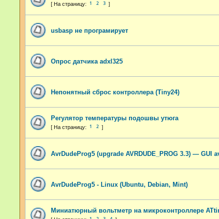
1
2
3
usbasp не програмирует
Опрос датчика adxl325
Непонятный сброс контроллера (Tiny24)
Регулятор температуры подошвы утюга
1
2
AvrDudeProg5 (upgrade AVRDUDE_PROG 3.3) — GUI a
AvrDudeProg5 - Linux (Ubuntu, Debian, Mint)
Миниатюрный вольтметр на микроконтроллере ATti
1
2
3
4