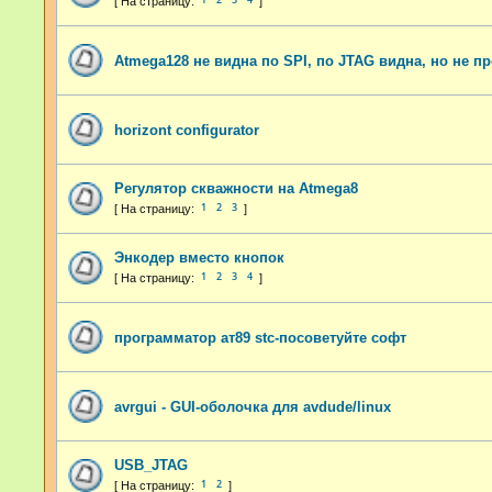
Atmega128 не видна по SPI, по JTAG видна, но не п
horizont configurator
Регулятор скважности на Atmega8
1
2
3
Энкодер вместо кнопок
1
2
3
4
программатор ат89 stc-посоветуйте софт
avrgui - GUI-оболочка для avdude/linux
USB_JTAG
1
2