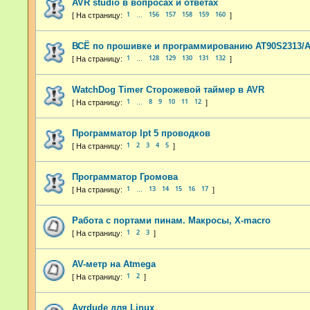
AVR studio в вопросах и ответах
1
156
157
158
159
160
…
ВСЁ по прошивке и программированию AT90S2313/A
1
128
129
130
131
132
…
WatchDog Timer Сторожевой таймер в AVR
1
8
9
10
11
12
…
Программатор lpt 5 проводков
1
2
3
4
5
Программатор Громова
1
13
14
15
16
17
…
Работа с портами пинам. Макросы, X-macro
1
2
3
AV-метр на Atmega
1
2
Avrdude для Linux