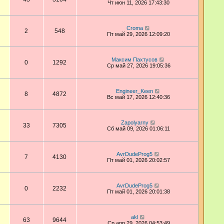
Чт июн 11, 2026 17:43:30
Croma
2
548
Пт май 29, 2026 12:09:20
Максим Пахтусов
0
1292
Ср май 27, 2026 19:05:36
Engineer_Keen
8
4872
Вс май 17, 2026 12:40:36
Zapolyarny
33
7305
Сб май 09, 2026 01:06:11
AvrDudeProg5
7
4130
Пт май 01, 2026 20:02:57
AvrDudeProg5
0
2232
Пт май 01, 2026 20:01:38
akl
63
9644
Ср апр 29, 2026 04:53:49