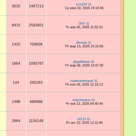
kvn234
3010
1467212
Ср июн 10, 2026 19:13:46
OKF
8415
2583601
Чт апр 30, 2026 11:02:10
dfxman
1425
709838
Пт мар 13, 2026 15:16:56
ДядяВован
1664
1095767
Пт мар 06, 2026 13:47:30
codenamehawk
144
295283
Пт ноя 28, 2025 12:16:13
watchmaker
1498
686998
Чт ноя 13, 2025 04:40:44
Di123
2664
1154148
Пт окт 10, 2025 12:11:04