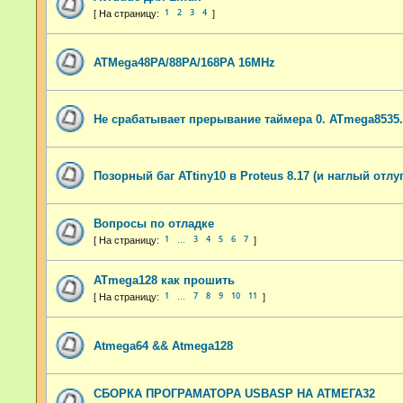
1
2
3
4
ATMega48PA/88PA/168PA 16MHz
Не срабатывает прерывание таймера 0. ATmega8535
Позорный баг ATtiny10 в Proteus 8.17 (и наглый отлу
Вопросы по отладке
1
3
4
5
6
7
…
ATmega128 как прошить
1
7
8
9
10
11
…
Atmega64 && Atmega128
СБОРКА ПРОГРАМАТОРА USBASP НА АТМЕГА32