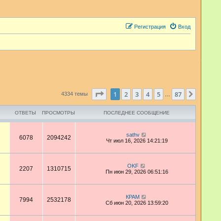
Регистрация
Вход
Страница
1
из
87
1
2
3
4
5
87
След.
4334 темы
…
ОТВЕТЫ
ПРОСМОТРЫ
ПОСЛЕДНЕЕ СООБЩЕНИЕ
sathv
6078
2094242
Чт июл 16, 2026 14:21:19
OKF
2207
1310715
Пн июн 29, 2026 06:51:16
КРАМ
7994
2532178
Сб июн 20, 2026 13:59:20