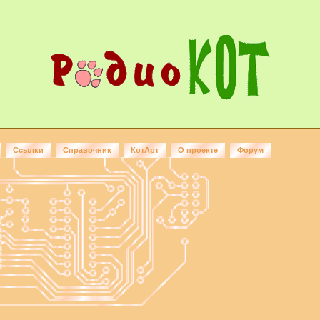
Ссылки
Справочник
КотАрт
О проекте
Форум