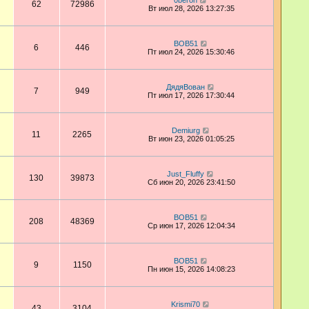
0beron
62
72986
Вт июл 28, 2026 13:27:35
BOB51
6
446
Пт июл 24, 2026 15:30:46
ДядяВован
7
949
Пт июл 17, 2026 17:30:44
Demiurg
11
2265
Вт июн 23, 2026 01:05:25
Just_Fluffy
130
39873
Сб июн 20, 2026 23:41:50
BOB51
208
48369
Ср июн 17, 2026 12:04:34
BOB51
9
1150
Пн июн 15, 2026 14:08:23
Krismi70
43
3104