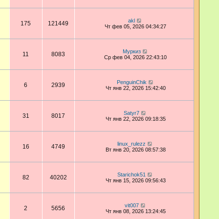
akl
175
121449
Чт фев 05, 2026 04:34:27
Муркиз
11
8083
Ср фев 04, 2026 22:43:10
PenguinChik
6
2939
Чт янв 22, 2026 15:42:40
Satyr7
31
8017
Чт янв 22, 2026 09:18:35
linux_rulezz
16
4749
Вт янв 20, 2026 08:57:38
Starichok51
82
40202
Чт янв 15, 2026 09:56:43
vit007
2
5656
Чт янв 08, 2026 13:24:45