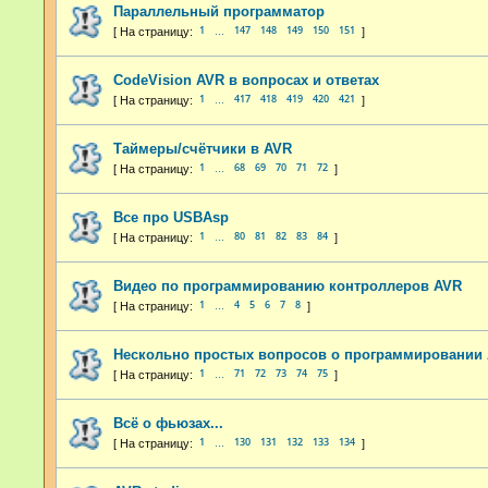
Параллельный программатор
1
147
148
149
150
151
…
CodeVision AVR в вопросах и ответах
1
417
418
419
420
421
…
Таймеры/счётчики в AVR
1
68
69
70
71
72
…
Все про USBAsp
1
80
81
82
83
84
…
Видео по программированию контроллеров AVR
1
4
5
6
7
8
…
Нескольно простых вопросов о программировании 
1
71
72
73
74
75
…
Всё о фьюзах...
1
130
131
132
133
134
…