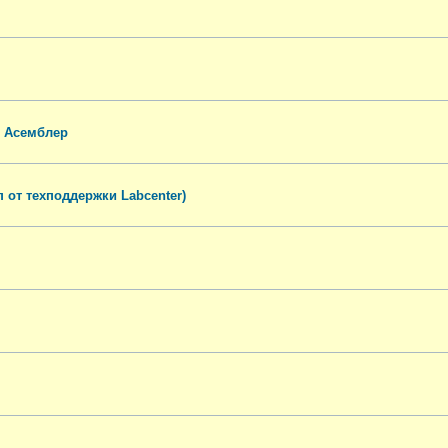
. Асемблер
п от техподдержки Labcenter)