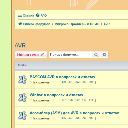
Ссылки
FAQ
Список форумов
Микроконтроллеры и ПЛИС
AVR
AVR
Поиск
Расширенн
Новая тема
ТЕМЫ
BASCOM AVR в вопросах и ответах
1
300
301
302
303
304
…
WinAvr в вопросах и ответах
1
107
108
109
110
111
…
Ассемблер (ASM) для AVR в вопросах и ответах
1
396
397
398
399
400
…