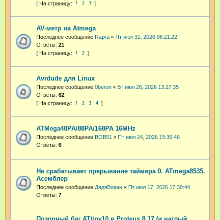
1
2
3
AV-метр на Atmega
Последнее сообщение
Rapra
«
Пт июл 31, 2026 06:21:22
Ответы:
21
1
2
Avrdude для Linux
Последнее сообщение
0beron
«
Вт июл 28, 2026 13:27:35
Ответы:
62
1
2
3
4
ATMega48PA/88PA/168PA 16MHz
Последнее сообщение
BOB51
«
Пт июл 24, 2026 15:30:46
Ответы:
6
Не срабатывает прерывание таймера 0. ATmega8535.
Асемблер
Последнее сообщение
ДядяВован
«
Пт июл 17, 2026 17:30:44
Ответы:
7
Позорный баг ATtiny10 в Proteus 8.17 (и наглый