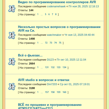
Видео по программированию контроллеров AVR
Последнее сообщение
codenamehawk
«
Пт ноя 28, 2025 12:16:13
Ответы:
144
1
5
6
7
8
…
Нескольно простых вопросов о программировании
AVR на Си.
Последнее сообщение
watchmaker
«
Чт ноя 13, 2025 04:40:44
Ответы:
1498
1
72
73
74
75
…
Всё о фьюзах...
Последнее сообщение
Di123
«
Пт окт 10, 2025 12:11:04
Ответы:
2664
1
131
132
133
134
…
AVR studio в вопросах и ответах
Последнее сообщение
Dm7203
«
Ср окт 01, 2025 07:19:01
Ответы:
3188
1
157
158
159
160
…
ВСЁ по прошивке и программированию
AT90S2313/ATTiny2313