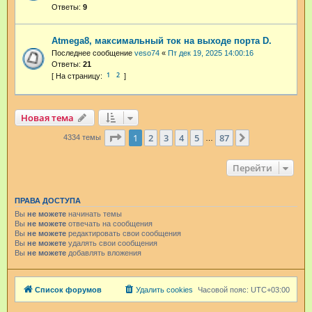
Ответы:
9
Atmega8, максимальный ток на выходе порта D.
Последнее сообщение
veso74
«
Пт дек 19, 2025 14:00:16
Ответы:
21
1
2
Новая тема
Страница
1
из
87
1
2
3
4
5
87
След.
4334 темы
…
Перейти
ПРАВА ДОСТУПА
Вы
не можете
начинать темы
Вы
не можете
отвечать на сообщения
Вы
не можете
редактировать свои сообщения
Вы
не можете
удалять свои сообщения
Вы
не можете
добавлять вложения
Список форумов
Удалить cookies
Часовой пояс:
UTC+03:00