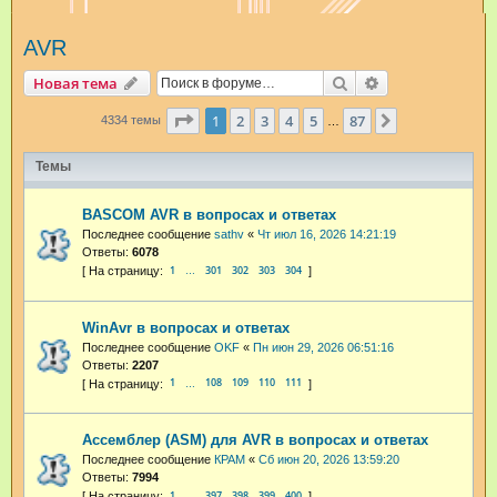
и
AVR
с
к
Поиск
Расширенный п
Новая тема
Страница
1
из
87
1
2
3
4
5
87
След.
4334 темы
…
Темы
BASCOM AVR в вопросах и ответах
Последнее сообщение
sathv
«
Чт июл 16, 2026 14:21:19
Ответы:
6078
1
301
302
303
304
…
WinAvr в вопросах и ответах
Последнее сообщение
OKF
«
Пн июн 29, 2026 06:51:16
Ответы:
2207
1
108
109
110
111
…
Ассемблер (ASM) для AVR в вопросах и ответах
Последнее сообщение
КРАМ
«
Сб июн 20, 2026 13:59:20
Ответы:
7994
1
397
398
399
400
…