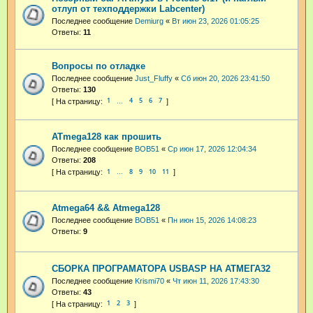
отлуп от техподдержки Labcenter)
Последнее сообщение
Demiurg
«
Вт июн 23, 2026 01:05:25
Ответы:
11
Вопросы по отладке
Последнее сообщение
Just_Fluffy
«
Сб июн 20, 2026 23:41:50
Ответы:
130
1
4
5
6
7
…
ATmega128 как прошить
Последнее сообщение
BOB51
«
Ср июн 17, 2026 12:04:34
Ответы:
208
1
8
9
10
11
…
Atmega64 && Atmega128
Последнее сообщение
BOB51
«
Пн июн 15, 2026 14:08:23
Ответы:
9
СБОРКА ПРОГРАМАТОРА USBASP НА АТМЕГА32
Последнее сообщение
Krismi70
«
Чт июн 11, 2026 17:43:30
Ответы:
43
1
2
3