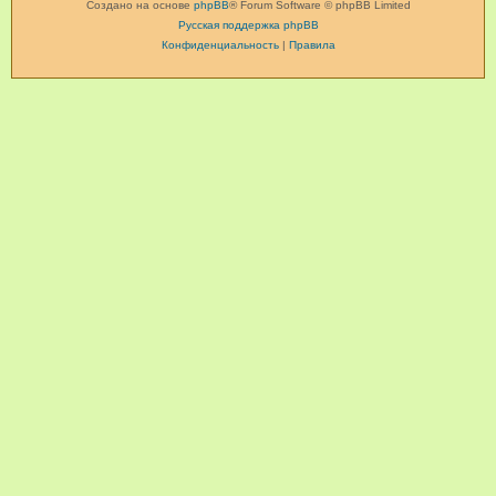
Создано на основе
phpBB
® Forum Software © phpBB Limited
Русская поддержка phpBB
Конфиденциальность
|
Правила