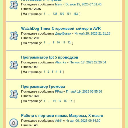
Последнее сообщение
fsem
«
Вс июн 15, 2025 07:31:46
Ответы:
2635
1
129
130
131
132
…
WatchDog Timer Сторожевой таймер в AVR
Последнее сообщение
ДядяВован
«
Чт май 29, 2025 21:31:28
Ответы:
230
1
9
10
11
12
…
Программатор lpt 5 проводков
Последнее сообщение
Alex_ka
«
Пн июл 17, 2023 22:20:34
Ответы:
99
1
2
3
4
5
Программатор Громова
Последнее сообщение
PPqq
«
Пт май 19, 2023 03:55:36
Ответы:
320
1
14
15
16
17
…
Работа с портами пинам. Макросы, X-macro
Последнее сообщение
Adrift
«
Чт авг 06, 2026 09:34:30
Ответы:
48