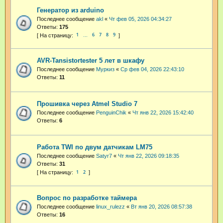
Генератор из arduino
Последнее сообщение
akl
«
Чт фев 05, 2026 04:34:27
Ответы:
175
1
6
7
8
9
…
AVR-Tansistortester 5 лет в шкафу
Последнее сообщение
Муркиз
«
Ср фев 04, 2026 22:43:10
Ответы:
11
Прошивка через Atmel Studio 7
Последнее сообщение
PenguinChik
«
Чт янв 22, 2026 15:42:40
Ответы:
6
Работа TWI по двум датчикам LM75
Последнее сообщение
Satyr7
«
Чт янв 22, 2026 09:18:35
Ответы:
31
1
2
Вопрос по разработке таймера
Последнее сообщение
linux_rulezz
«
Вт янв 20, 2026 08:57:38
Ответы:
16