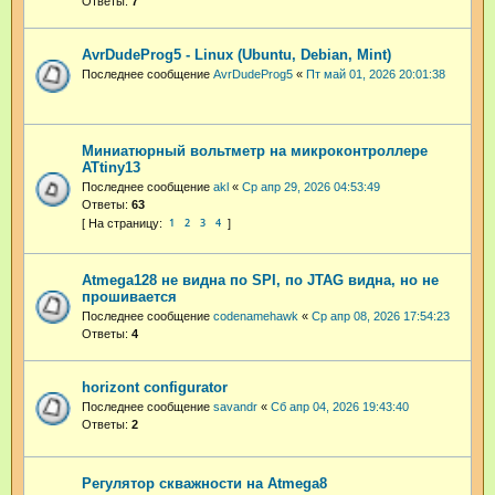
Ответы:
7
AvrDudeProg5 - Linux (Ubuntu, Debian, Mint)
Последнее сообщение
AvrDudeProg5
«
Пт май 01, 2026 20:01:38
Миниатюрный вольтметр на микроконтроллере
ATtiny13
Последнее сообщение
akl
«
Ср апр 29, 2026 04:53:49
Ответы:
63
1
2
3
4
Atmega128 не видна по SPI, по JTAG видна, но не
прошивается
Последнее сообщение
codenamehawk
«
Ср апр 08, 2026 17:54:23
Ответы:
4
horizont configurator
Последнее сообщение
savandr
«
Сб апр 04, 2026 19:43:40
Ответы:
2
Регулятор скважности на Atmega8