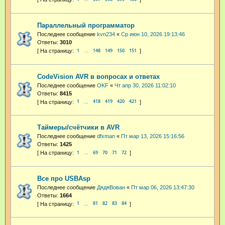
Параллельный программатор
Последнее сообщение
kvn234
«
Ср июн 10, 2026 19:13:46
Ответы:
3010
1
148
149
150
151
…
CodeVision AVR в вопросах и ответах
Последнее сообщение
OKF
«
Чт апр 30, 2026 11:02:10
Ответы:
8415
1
418
419
420
421
…
Таймеры/счётчики в AVR
Последнее сообщение
dfxman
«
Пт мар 13, 2026 15:16:56
Ответы:
1425
1
69
70
71
72
…
Все про USBAsp
Последнее сообщение
ДядяВован
«
Пт мар 06, 2026 13:47:30
Ответы:
1664
1
81
82
83
84
…