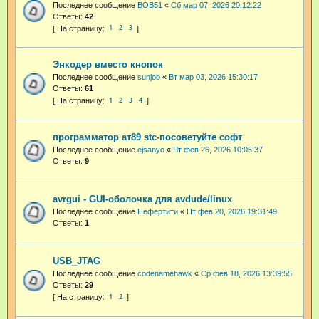
Последнее сообщение
BOB51
«
Сб мар 07, 2026 20:12:22
Ответы:
42
1
2
3
Энкодер вместо кнопок
Последнее сообщение
sunjob
«
Вт мар 03, 2026 15:30:17
Ответы:
61
1
2
3
4
программатор ат89 stc-посоветуйте софт
Последнее сообщение
ejsanyo
«
Чт фев 26, 2026 10:06:37
Ответы:
9
avrgui - GUI-оболочка для avdude/linux
Последнее сообщение
Нефертити
«
Пт фев 20, 2026 19:31:49
Ответы:
1
USB_JTAG
Последнее сообщение
codenamehawk
«
Ср фев 18, 2026 13:39:55
Ответы:
29
1
2