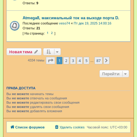
Ответы:
9
Atmega8, максимальный ток на выходе порта D.
Последнее сообщение
veso74
«
Пт дек 19, 2025 14:00:16
Ответы:
21
1
2
Новая тема
Страница
1
из
87
1
2
3
4
5
87
След.
4334 темы
…
Перейти
ПРАВА ДОСТУПА
Вы
не можете
начинать темы
Вы
не можете
отвечать на сообщения
Вы
не можете
редактировать свои сообщения
Вы
не можете
удалять свои сообщения
Вы
не можете
добавлять вложения
Список форумов
Удалить cookies
Часовой пояс:
UTC+03:00