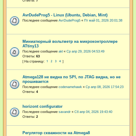
Ответы:
7
AvrDudeProg5 - Linux (Ubuntu, Debian, Mint)
Последнее сообщение
AvrDudeProg5
«
Пт май 01, 2026 20:01:38
Миниатюрный вольтметр на микроконтроллере
ATtiny13
Последнее сообщение
akl
«
Ср апр 29, 2026 04:53:49
Ответы:
63
1
2
3
4
Atmega128 не видна по SPI, по JTAG видна, но не
прошивается
Последнее сообщение
codenamehawk
«
Ср апр 08, 2026 17:54:23
Ответы:
4
horizont configurator
Последнее сообщение
savandr
«
Сб апр 04, 2026 19:43:40
Ответы:
2
Регулятор скважности на Atmega8