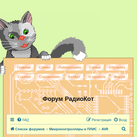
Главная
Схемы
Лаборатория
Статьи
Обучалка
Ссылки
Справочник
КотАрт
О проекте
Форум
Форум РадиоКот
FAQ
Регистрация
Вход
П
Список форумов
Микроконтроллеры и ПЛИС
AVR
о