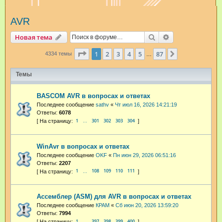
и
AVR
с
к
Поиск
Расширенный п
Новая тема
Страница
1
из
87
1
2
3
4
5
87
След.
4334 темы
…
Темы
BASCOM AVR в вопросах и ответах
Последнее сообщение
sathv
«
Чт июл 16, 2026 14:21:19
Ответы:
6078
1
301
302
303
304
…
WinAvr в вопросах и ответах
Последнее сообщение
OKF
«
Пн июн 29, 2026 06:51:16
Ответы:
2207
1
108
109
110
111
…
Ассемблер (ASM) для AVR в вопросах и ответах
Последнее сообщение
КРАМ
«
Сб июн 20, 2026 13:59:20
Ответы:
7994
1
397
398
399
400
…