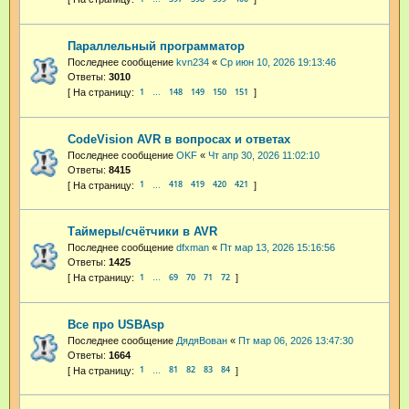
Параллельный программатор
Последнее сообщение
kvn234
«
Ср июн 10, 2026 19:13:46
Ответы:
3010
1
148
149
150
151
…
CodeVision AVR в вопросах и ответах
Последнее сообщение
OKF
«
Чт апр 30, 2026 11:02:10
Ответы:
8415
1
418
419
420
421
…
Таймеры/счётчики в AVR
Последнее сообщение
dfxman
«
Пт мар 13, 2026 15:16:56
Ответы:
1425
1
69
70
71
72
…
Все про USBAsp
Последнее сообщение
ДядяВован
«
Пт мар 06, 2026 13:47:30
Ответы:
1664
1
81
82
83
84
…