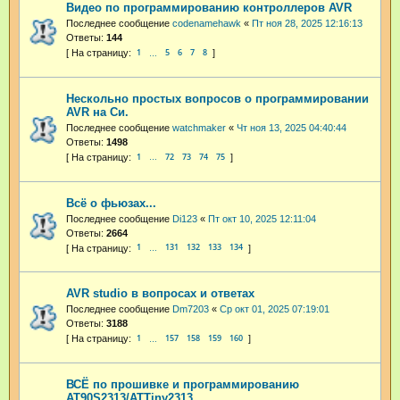
Видео по программированию контроллеров AVR
Последнее сообщение
codenamehawk
«
Пт ноя 28, 2025 12:16:13
Ответы:
144
1
5
6
7
8
…
Нескольно простых вопросов о программировании
AVR на Си.
Последнее сообщение
watchmaker
«
Чт ноя 13, 2025 04:40:44
Ответы:
1498
1
72
73
74
75
…
Всё о фьюзах...
Последнее сообщение
Di123
«
Пт окт 10, 2025 12:11:04
Ответы:
2664
1
131
132
133
134
…
AVR studio в вопросах и ответах
Последнее сообщение
Dm7203
«
Ср окт 01, 2025 07:19:01
Ответы:
3188
1
157
158
159
160
…
ВСЁ по прошивке и программированию
AT90S2313/ATTiny2313