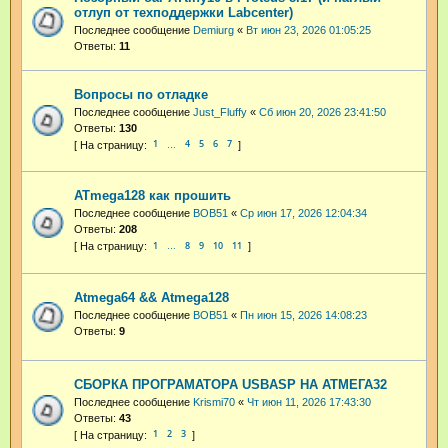
отлуп от техподдержки Labcenter)
Последнее сообщение
Demiurg
«
Вт июн 23, 2026 01:05:25
Ответы:
11
Вопросы по отладке
Последнее сообщение
Just_Fluffy
«
Сб июн 20, 2026 23:41:50
Ответы:
130
1
4
5
6
7
…
ATmega128 как прошить
Последнее сообщение
BOB51
«
Ср июн 17, 2026 12:04:34
Ответы:
208
1
8
9
10
11
…
Atmega64 && Atmega128
Последнее сообщение
BOB51
«
Пн июн 15, 2026 14:08:23
Ответы:
9
СБОРКА ПРОГРАМАТОРА USBASP НА АТМЕГА32
Последнее сообщение
Krismi70
«
Чт июн 11, 2026 17:43:30
Ответы:
43
1
2
3