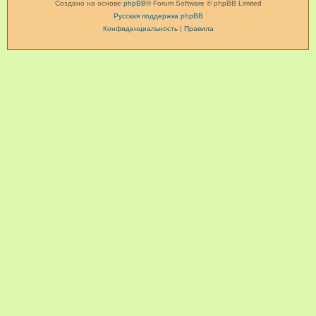
Создано на основе
phpBB
® Forum Software © phpBB Limited
Русская поддержка phpBB
Конфиденциальность
|
Правила