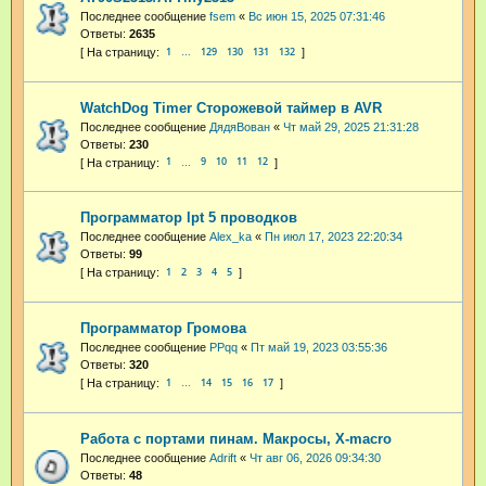
Последнее сообщение
fsem
«
Вс июн 15, 2025 07:31:46
Ответы:
2635
1
129
130
131
132
…
WatchDog Timer Сторожевой таймер в AVR
Последнее сообщение
ДядяВован
«
Чт май 29, 2025 21:31:28
Ответы:
230
1
9
10
11
12
…
Программатор lpt 5 проводков
Последнее сообщение
Alex_ka
«
Пн июл 17, 2023 22:20:34
Ответы:
99
1
2
3
4
5
Программатор Громова
Последнее сообщение
PPqq
«
Пт май 19, 2023 03:55:36
Ответы:
320
1
14
15
16
17
…
Работа с портами пинам. Макросы, X-macro
Последнее сообщение
Adrift
«
Чт авг 06, 2026 09:34:30
Ответы:
48