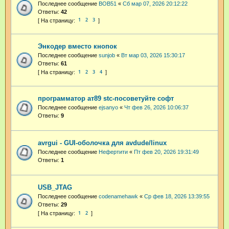
Последнее сообщение
BOB51
«
Сб мар 07, 2026 20:12:22
Ответы:
42
1
2
3
Энкодер вместо кнопок
Последнее сообщение
sunjob
«
Вт мар 03, 2026 15:30:17
Ответы:
61
1
2
3
4
программатор ат89 stc-посоветуйте софт
Последнее сообщение
ejsanyo
«
Чт фев 26, 2026 10:06:37
Ответы:
9
avrgui - GUI-оболочка для avdude/linux
Последнее сообщение
Нефертити
«
Пт фев 20, 2026 19:31:49
Ответы:
1
USB_JTAG
Последнее сообщение
codenamehawk
«
Ср фев 18, 2026 13:39:55
Ответы:
29
1
2