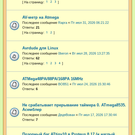
1
2
3
AV-метр на Atmega
Последнее сообщение
Rapra
«
Пт июл 31, 2026 06:21:22
Ответы:
21
1
2
Avrdude для Linux
Последнее сообщение
0beron
«
Вт июл 28, 2026 13:27:35
Ответы:
62
1
2
3
4
ATMega48PA/88PA/168PA 16MHz
Последнее сообщение
BOB51
«
Пт июл 24, 2026 15:30:46
Ответы:
6
Не срабатывает прерывание таймера 0. ATmega8535.
Асемблер
Последнее сообщение
ДядяВован
«
Пт июл 17, 2026 17:30:44
Ответы:
7
Позорный баг ATtiny10 в Proteus 8.17 (и наглый