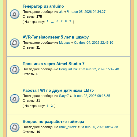
Генератор из arduino
Последнее сообщение
akl
«
Чт фев 05, 2026 04:34:27
Ответы:
175
1
6
7
8
9
…
AVR-Tansistortester 5 лет в шкафу
Последнее сообщение
Муркиз
«
Ср фев 04, 2026 22:43:10
Ответы:
11
Прошивка через Atmel Studio 7
Последнее сообщение
PenguinChik
«
Чт янв 22, 2026 15:42:40
Ответы:
6
Работа TWI по двум датчикам LM75
Последнее сообщение
Satyr7
«
Чт янв 22, 2026 09:18:35
Ответы:
31
1
2
Вопрос по разработке таймера
Последнее сообщение
linux_rulezz
«
Вт янв 20, 2026 08:57:38
Ответы:
16