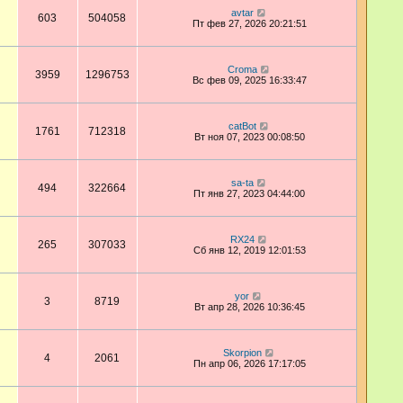
avtar
603
504058
Пт фев 27, 2026 20:21:51
Croma
3959
1296753
Вс фев 09, 2025 16:33:47
catBot
1761
712318
Вт ноя 07, 2023 00:08:50
sa-ta
494
322664
Пт янв 27, 2023 04:44:00
RX24
265
307033
Сб янв 12, 2019 12:01:53
yor
3
8719
Вт апр 28, 2026 10:36:45
Skorpion
4
2061
Пн апр 06, 2026 17:17:05