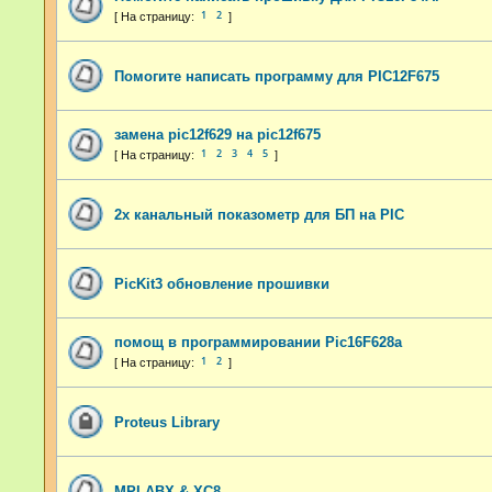
1
2
Помогите написать программу для PIC12F675
замена pic12f629 на pic12f675
1
2
3
4
5
2х канальный показометр для БП на PIC
PicKit3 обновление прошивки
помощ в программировании Pic16F628a
1
2
Proteus Library
MPLABX & XC8