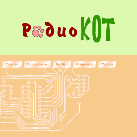
Ссылки
Справочник
КотАрт
О проекте
Форум