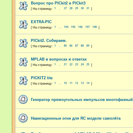
Вопрос про PICkit2 и PICkit3
1
27
28
29
30
31
…
EXTRA-PIC
1
194
195
196
197
198
…
PICkit2. Собираем.
1
85
86
87
88
89
…
MPLAB в вопросах и ответах
1
21
22
23
24
25
…
PICKIT2 lite
1
10
11
12
13
14
…
Генератор прямоугольных импульсов многофазный
Навигационные огни для RC модели самолёта