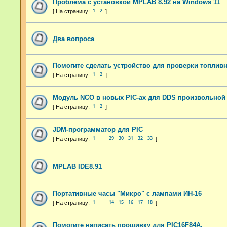
Проблема с установкой MPLAB 8.92 на Windows 11
1
2
Два вопроса
Помогите сделать устройство для проверки топлив
1
2
Модуль NCO в новых PIC-ах для DDS произвольной
1
2
JDM-программатор для PIC
1
29
30
31
32
33
…
MPLAB IDE8.91
Портативные часы "Микро" с лампами ИН-16
1
14
15
16
17
18
…
Помогите написать прошивку для PIC16F84A.