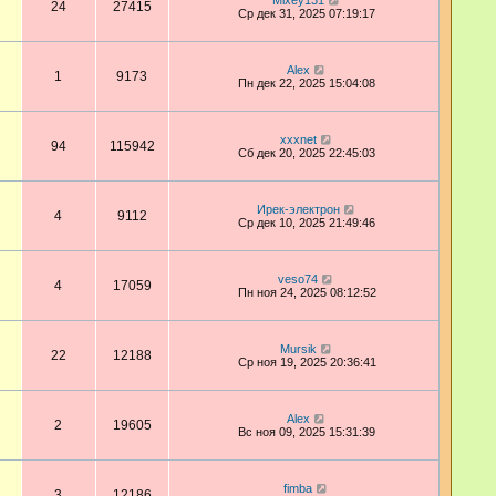
Mixey131
24
27415
Ср дек 31, 2025 07:19:17
Аlex
1
9173
Пн дек 22, 2025 15:04:08
xxxnet
94
115942
Сб дек 20, 2025 22:45:03
Ирек-электрон
4
9112
Ср дек 10, 2025 21:49:46
veso74
4
17059
Пн ноя 24, 2025 08:12:52
Mursik
22
12188
Ср ноя 19, 2025 20:36:41
Аlex
2
19605
Вс ноя 09, 2025 15:31:39
fimba
3
12186