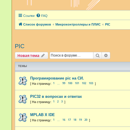
Ссылки
FAQ
Список форумов
Микроконтроллеры и ПЛИС
PIC
PIC
Поиск
Расширенн
Новая тема
ТЕМЫ
Програмирование pic на СИ.
1
99
100
101
102
103
…
PIC32 в вопросах и ответах
1
2
3
MPLAB X IDE
1
16
17
18
19
20
…