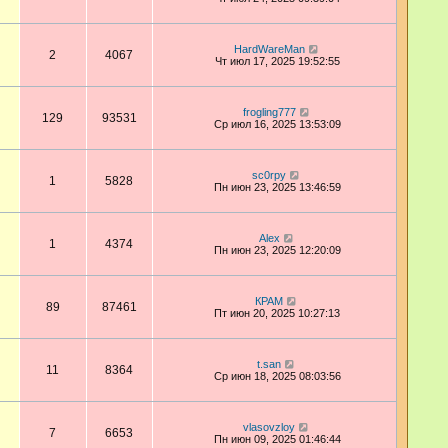
HardWareMan
2
4067
Чт июл 17, 2025 19:52:55
frogling777
129
93531
Ср июл 16, 2025 13:53:09
sc0rpy
1
5828
Пн июн 23, 2025 13:46:59
Аlex
1
4374
Пн июн 23, 2025 12:20:09
КРАМ
89
87461
Пт июн 20, 2025 10:27:13
t.san
11
8364
Ср июн 18, 2025 08:03:56
vlasovzloy
7
6653
Пн июн 09, 2025 01:46:44