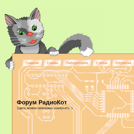
Главная
Схемы
Лаборатория
Статьи
Обучалка
Форум РадиоКот
Здесь можно немножко помяукать :)