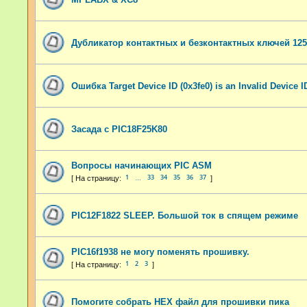
Дубликатор контактных и безконтактных ключей 125к
Ошибка Target Device ID (0x3fe0) is an Invalid Device I
Засада с PIC18F25K80
Вопросы начинающих PIC ASM
1
33
34
35
36
37
…
PIC12F1822 SLEEP. Большой ток в спящем режиме
PIC16f1938 не могу поменять прошивку.
1
2
3
Помогите собрать HEX файл для прошивки пика