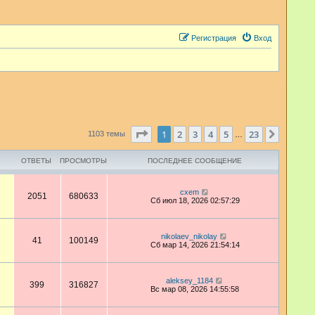
Регистрация
Вход
Страница
1
из
23
1
2
3
4
5
23
След.
1103 темы
…
ОТВЕТЫ
ПРОСМОТРЫ
ПОСЛЕДНЕЕ СООБЩЕНИЕ
cxem
2051
680633
Сб июл 18, 2026 02:57:29
nikolaev_nikolay
41
100149
Сб мар 14, 2026 21:54:14
aleksey_1184
399
316827
Вс мар 08, 2026 14:55:58