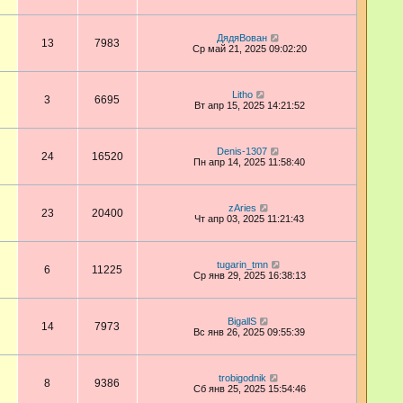
ДядяВован
13
7983
Ср май 21, 2025 09:02:20
Litho
3
6695
Вт апр 15, 2025 14:21:52
Denis-1307
24
16520
Пн апр 14, 2025 11:58:40
zAries
23
20400
Чт апр 03, 2025 11:21:43
tugarin_tmn
6
11225
Ср янв 29, 2025 16:38:13
BigallS
14
7973
Вс янв 26, 2025 09:55:39
trobigodnik
8
9386
Сб янв 25, 2025 15:54:46