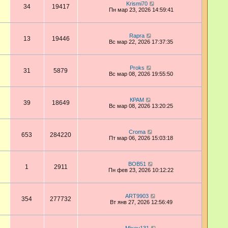
Krismi70
34
19417
Пн мар 23, 2026 14:59:41
Rapra
13
19446
Вс мар 22, 2026 17:37:35
Proks
31
5879
Вс мар 08, 2026 19:55:50
КРАМ
39
18649
Вс мар 08, 2026 13:20:25
Croma
653
284220
Пт мар 06, 2026 15:03:18
BOB51
1
2911
Пн фев 23, 2026 10:12:22
ART9903
354
277732
Вт янв 27, 2026 12:56:49