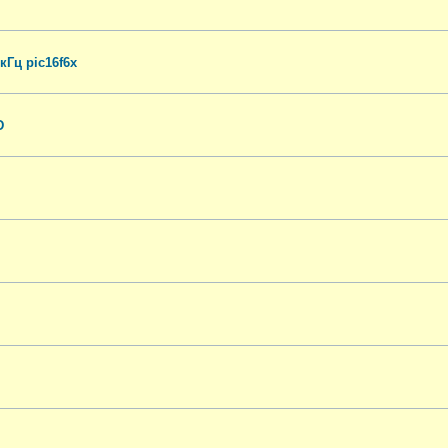
Гц pic16f6x
D