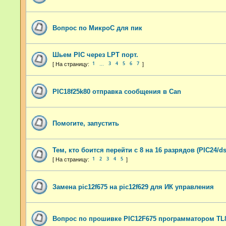
Вопрос по МикроС для пик
Шьем PIC через LPT порт.
1
3
4
5
6
7
…
PIC18f25k80 отправка сообщения в Can
Помогите, запустить
Тем, кто боится перейти с 8 на 16 разрядов (PIC24/d
1
2
3
4
5
Замена pic12f675 на pic12f629 для ИК управления
Вопрос по прошивке PIC12F675 программатором TL