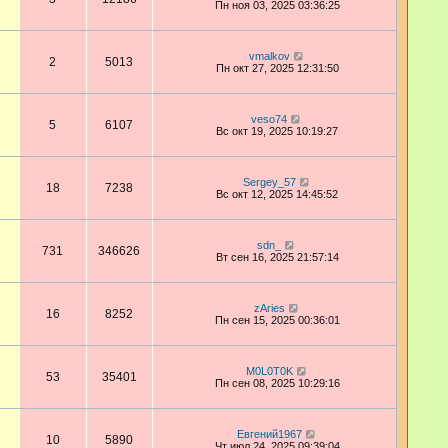
Пн ноя 03, 2025 03:36:25
vmalkov
2
5013
Пн окт 27, 2025 12:31:50
veso74
5
6107
Вс окт 19, 2025 10:19:27
Sergey_57
18
7238
Вс окт 12, 2025 14:45:52
sdn_
731
346626
Вт сен 16, 2025 21:57:14
zAries
16
8252
Пн сен 15, 2025 00:36:01
M0L0T0K
53
35401
Пн сен 08, 2025 10:29:16
Евгений1967
10
5890
Чт июл 24, 2025 09:39:04