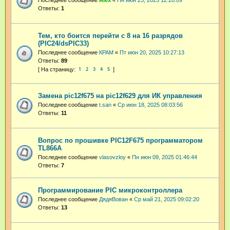
Последнее сообщение
Аlex
«
Пн июн 23, 2025 12:20:09
Ответы:
1
Тем, кто боится перейти с 8 на 16 разрядов
(PIC24/dsPIC33)
Последнее сообщение
КРАМ
«
Пт июн 20, 2025 10:27:13
Ответы:
89
1
2
3
4
5
Замена pic12f675 на pic12f629 для ИК управления
Последнее сообщение
t.san
«
Ср июн 18, 2025 08:03:56
Ответы:
11
Вопрос по прошивке PIC12F675 программатором
TL866A
Последнее сообщение
vlasovzloy
«
Пн июн 09, 2025 01:46:44
Ответы:
7
Программирование PIC микроконтроллера
Последнее сообщение
ДядяВован
«
Ср май 21, 2025 09:02:20
Ответы:
13