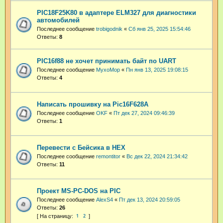
PIC18F25K80 в адаптере ELM327 для диагностики
автомобилей
Последнее сообщение
trobigodnik
«
Сб янв 25, 2025 15:54:46
Ответы:
8
PIC16f88 не хочет принимать байт по UART
Последнее сообщение
MyxoMop
«
Пн янв 13, 2025 19:08:15
Ответы:
4
Написать прошивку на Pic16F628A
Последнее сообщение
OKF
«
Пт дек 27, 2024 09:46:39
Ответы:
1
Перевести с Бейсика в HEX
Последнее сообщение
remontitor
«
Вс дек 22, 2024 21:34:42
Ответы:
11
Проект MS-PC-DOS на PIC
Последнее сообщение
AlexS4
«
Пт дек 13, 2024 20:59:05
Ответы:
26
1
2