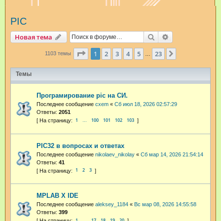
и
PIC
с
к
Поиск
Расширенный п
Новая тема
Страница
1
из
23
1
2
3
4
5
23
След.
1103 темы
…
Темы
Програмирование pic на СИ.
Последнее сообщение
cxem
«
Сб июл 18, 2026 02:57:29
Ответы:
2051
1
100
101
102
103
…
PIC32 в вопросах и ответах
Последнее сообщение
nikolaev_nikolay
«
Сб мар 14, 2026 21:54:14
Ответы:
41
1
2
3
MPLAB X IDE
Последнее сообщение
aleksey_1184
«
Вс мар 08, 2026 14:55:58
Ответы:
399
1
17
18
19
20
…