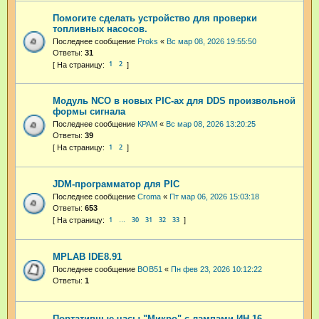
Помогите сделать устройство для проверки
топливных насосов.
Последнее сообщение
Proks
«
Вс мар 08, 2026 19:55:50
Ответы:
31
1
2
Модуль NCO в новых PIC-ах для DDS произвольной
формы сигнала
Последнее сообщение
КРАМ
«
Вс мар 08, 2026 13:20:25
Ответы:
39
1
2
JDM-программатор для PIC
Последнее сообщение
Croma
«
Пт мар 06, 2026 15:03:18
Ответы:
653
1
30
31
32
33
…
MPLAB IDE8.91
Последнее сообщение
BOB51
«
Пн фев 23, 2026 10:12:22
Ответы:
1
Портативные часы "Микро" с лампами ИН-16