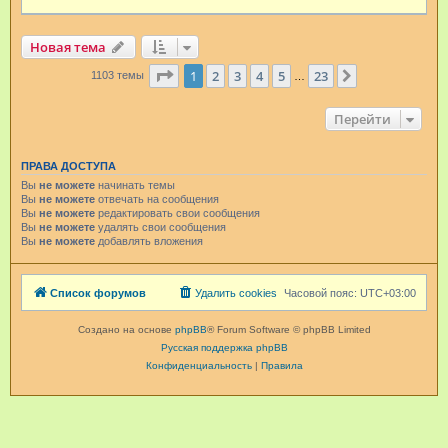
Новая тема
Страница
1
из
23
1
2
3
4
5
23
След.
1103 темы
…
Перейти
ПРАВА ДОСТУПА
Вы
не можете
начинать темы
Вы
не можете
отвечать на сообщения
Вы
не можете
редактировать свои сообщения
Вы
не можете
удалять свои сообщения
Вы
не можете
добавлять вложения
Список форумов
Удалить cookies
Часовой пояс:
UTC+03:00
Создано на основе
phpBB
® Forum Software © phpBB Limited
Русская поддержка phpBB
Конфиденциальность
|
Правила