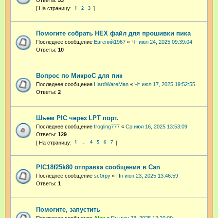
1
2
3
Помогите собрать HEX файл для прошивки пика
Последнее сообщение
Евгений1967
«
Чт июл 24, 2025 09:39:04
Ответы:
10
Вопрос по МикроС для пик
Последнее сообщение
HardWareMan
«
Чт июл 17, 2025 19:52:55
Ответы:
2
Шьем PIC через LPT порт.
Последнее сообщение
frogling777
«
Ср июл 16, 2025 13:53:09
Ответы:
129
1
4
5
6
7
…
PIC18f25k80 отправка сообщения в Can
Последнее сообщение
sc0rpy
«
Пн июн 23, 2025 13:46:59
Ответы:
1
Помогите, запустить