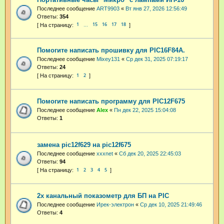
Последнее сообщение
ART9903
«
Вт янв 27, 2026 12:56:49
Ответы:
354
1
15
16
17
18
…
Помогите написать прошивку для PIC16F84A.
Последнее сообщение
Mixey131
«
Ср дек 31, 2025 07:19:17
Ответы:
24
1
2
Помогите написать программу для PIC12F675
Последнее сообщение
Аlex
«
Пн дек 22, 2025 15:04:08
Ответы:
1
замена pic12f629 на pic12f675
Последнее сообщение
xxxnet
«
Сб дек 20, 2025 22:45:03
Ответы:
94
1
2
3
4
5
2х канальный показометр для БП на PIC
Последнее сообщение
Ирек-электрон
«
Ср дек 10, 2025 21:49:46
Ответы:
4