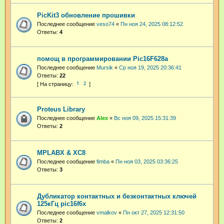
PicKit3 обновление прошивки
Последнее сообщение
veso74
«
Пн ноя 24, 2025 08:12:52
Ответы:
4
помощ в программировании Pic16F628a
Последнее сообщение
Mursik
«
Ср ноя 19, 2025 20:36:41
Ответы:
22
1
2
Proteus Library
Последнее сообщение
Аlex
«
Вс ноя 09, 2025 15:31:39
Ответы:
2
MPLABX & XC8
Последнее сообщение
fimba
«
Пн ноя 03, 2025 03:36:25
Ответы:
3
Дубликатор контактных и безконтактных ключей
125кГц pic16f6x
Последнее сообщение
vmalkov
«
Пн окт 27, 2025 12:31:50
Ответы:
2