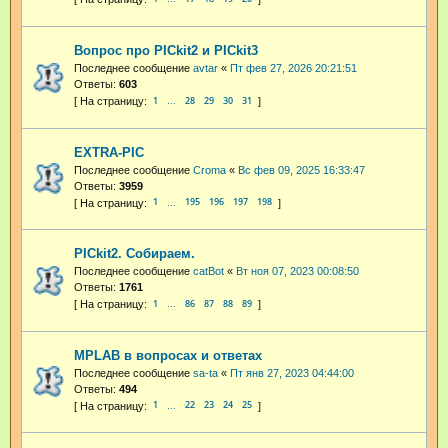
Вопрос про PICkit2 и PICkit3
Последнее сообщение
avtar
«
Пт фев 27, 2026 20:21:51
Ответы:
603
1
28
29
30
31
…
EXTRA-PIC
Последнее сообщение
Croma
«
Вс фев 09, 2025 16:33:47
Ответы:
3959
1
195
196
197
198
…
PICkit2. Собираем.
Последнее сообщение
catBot
«
Вт ноя 07, 2023 00:08:50
Ответы:
1761
1
86
87
88
89
…
MPLAB в вопросах и ответах
Последнее сообщение
sa-ta
«
Пт янв 27, 2023 04:44:00
Ответы:
494
1
22
23
24
25
…