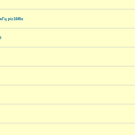
Гц pic16f6x
D