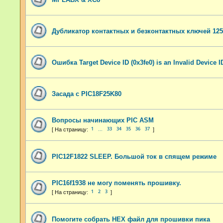
Дубликатор контактных и безконтактных ключей 125к
Ошибка Target Device ID (0x3fe0) is an Invalid Device I
Засада с PIC18F25K80
Вопросы начинающих PIC ASM
1
33
34
35
36
37
…
PIC12F1822 SLEEP. Большой ток в спящем режиме
PIC16f1938 не могу поменять прошивку.
1
2
3
Помогите собрать HEX файл для прошивки пика