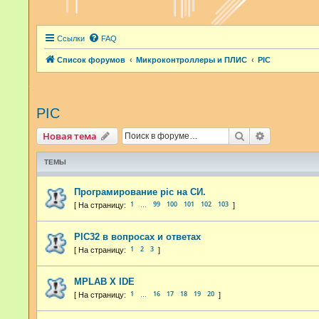
Ссылки
FAQ
Список форумов
Микроконтроллеры и ПЛИС
PIC
PIC
Поиск
Расширенн
Новая тема
ТЕМЫ
Програмирование pic на СИ.
1
99
100
101
102
103
…
PIC32 в вопросах и ответах
1
2
3
MPLAB X IDE
1
16
17
18
19
20
…