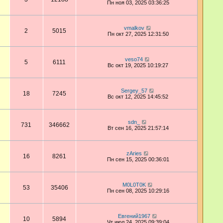
Пн ноя 03, 2025 03:36:25
vmalkov
2
5015
Пн окт 27, 2025 12:31:50
veso74
5
6111
Вс окт 19, 2025 10:19:27
Sergey_57
18
7245
Вс окт 12, 2025 14:45:52
sdn_
731
346662
Вт сен 16, 2025 21:57:14
zAries
16
8261
Пн сен 15, 2025 00:36:01
M0L0T0K
53
35406
Пн сен 08, 2025 10:29:16
Евгений1967
10
5894
Чт июл 24, 2025 09:39:04