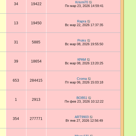
Krismi70
34
19422
Пн мар 23, 2026 14:59:41
Rapra
13
19450
Вс мар 22, 2026 17:37:35
Proks
31
5885
Вс мар 08, 2026 19:55:50
КРАМ
39
18654
Вс мар 08, 2026 13:20:25
Croma
653
284415
Пт мар 06, 2026 15:03:18
BOB51
1
2913
Пн фев 23, 2026 10:12:22
ART9903
354
277771
Вт янв 27, 2026 12:56:49