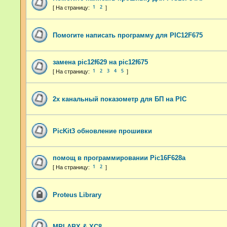
1
2
Помогите написать программу для PIC12F675
замена pic12f629 на pic12f675
1
2
3
4
5
2х канальный показометр для БП на PIC
PicKit3 обновление прошивки
помощ в программировании Pic16F628a
1
2
Proteus Library
MPLABX & XC8