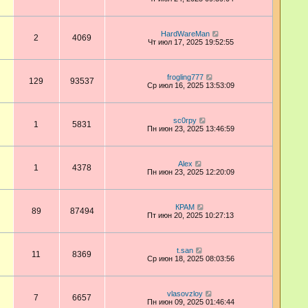
HardWareMan
2
4069
Чт июл 17, 2025 19:52:55
frogling777
129
93537
Ср июл 16, 2025 13:53:09
sc0rpy
1
5831
Пн июн 23, 2025 13:46:59
Аlex
1
4378
Пн июн 23, 2025 12:20:09
КРАМ
89
87494
Пт июн 20, 2025 10:27:13
t.san
11
8369
Ср июн 18, 2025 08:03:56
vlasovzloy
7
6657
Пн июн 09, 2025 01:46:44