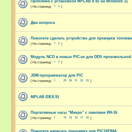
Проблема с установкой MPLAB 8.92 на Windows 11
1
2
Два вопроса
Помогите сделать устройство для проверки топлив
1
2
Модуль NCO в новых PIC-ах для DDS произвольной
1
2
JDM-программатор для PIC
1
29
30
31
32
33
…
MPLAB IDE8.91
Портативные часы "Микро" с лампами ИН-16
1
14
15
16
17
18
…
Помогите написать прошивку для PIC16F84A.