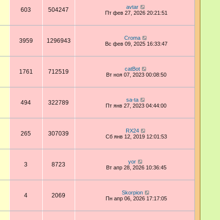
avtar
603
504247
Пт фев 27, 2026 20:21:51
Croma
3959
1296943
Вс фев 09, 2025 16:33:47
catBot
1761
712519
Вт ноя 07, 2023 00:08:50
sa-ta
494
322789
Пт янв 27, 2023 04:44:00
RX24
265
307039
Сб янв 12, 2019 12:01:53
yor
3
8723
Вт апр 28, 2026 10:36:45
Skorpion
4
2069
Пн апр 06, 2026 17:17:05