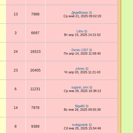
ДядяВован
13
7988
Ср май 21, 2025 09:02:20
Litho
3
6697
Вт апр 15, 2025 14:21:52
Denis-1307
24
16523
Пн апр 14, 2025 11:58:40
zAries
23
20405
Чт апр 03, 2025 11:21:43
tugarin_tmn
6
11231
Ср янв 29, 2025 16:38:13
BigallS
14
7978
Вс янв 26, 2025 09:55:39
trobigodnik
8
9389
Сб янв 25, 2025 15:54:46