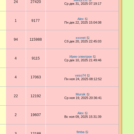
Mixey131
24
27420
Ср дек 31, 2025 07:19:17
Аlex
1
9177
Пн дек 22, 2025 15:04:08
xxxnet
94
115988
Сб дек 20, 2025 22:45:03
Ирек-электрон
4
9115
Ср дек 10, 2025 21:49:46
veso74
4
17063
Пн ноя 24, 2025 08:12:52
Mursik
22
12192
Ср ноя 19, 2025 20:36:41
Аlex
2
19607
Вс ноя 09, 2025 15:31:39
fimba
3
12188