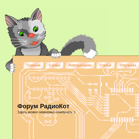
Главная
Схемы
Лаборатория
Статьи
Обучалка
Форум РадиоКот
Здесь можно немножко помяукать :)