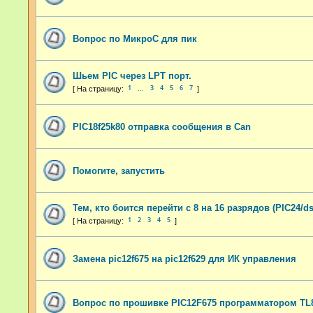
Вопрос по МикроС для пик
Шьем PIC через LPT порт.
1
3
4
5
6
7
…
PIC18f25k80 отправка сообщения в Can
Помогите, запустить
Тем, кто боится перейти с 8 на 16 разрядов (PIC24/d
1
2
3
4
5
Замена pic12f675 на pic12f629 для ИК управления
Вопрос по прошивке PIC12F675 программатором TL