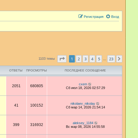
Регистрация
Вход
Страница
1
из
23
1
2
3
4
5
23
След.
1103 темы
…
ОТВЕТЫ
ПРОСМОТРЫ
ПОСЛЕДНЕЕ СООБЩЕНИЕ
cxem
2051
680805
Сб июл 18, 2026 02:57:29
nikolaev_nikolay
41
100152
Сб мар 14, 2026 21:54:14
aleksey_1184
399
316932
Вс мар 08, 2026 14:55:58