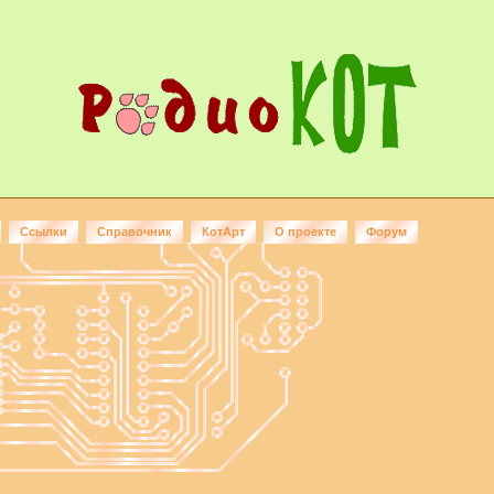
Ссылки
Справочник
КотАрт
О проекте
Форум