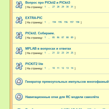
Вопрос про PICkit2 и PICkit3
1
27
28
29
30
31
…
EXTRA-PIC
1
194
195
196
197
198
…
PICkit2. Собираем.
1
85
86
87
88
89
…
MPLAB в вопросах и ответах
1
21
22
23
24
25
…
PICKIT2 lite
1
10
11
12
13
14
…
Генератор прямоугольных импульсов многофазный
Навигационные огни для RC модели самолёта