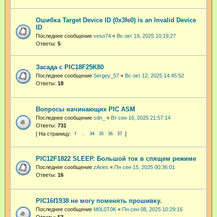
Ошибка Target Device ID (0x3fe0) is an Invalid Device
ID
Последнее сообщение
veso74
«
Вс окт 19, 2025 10:19:27
Ответы:
5
Засада с PIC18F25K80
Последнее сообщение
Sergey_57
«
Вс окт 12, 2025 14:45:52
Ответы:
18
Вопросы начинающих PIC ASM
Последнее сообщение
sdn_
«
Вт сен 16, 2025 21:57:14
Ответы:
731
1
34
35
36
37
…
PIC12F1822 SLEEP. Большой ток в спящем режиме
Последнее сообщение
zAries
«
Пн сен 15, 2025 00:36:01
Ответы:
16
PIC16f1938 не могу поменять прошивку.
Последнее сообщение
M0L0T0K
«
Пн сен 08, 2025 10:29:16
Ответы:
53