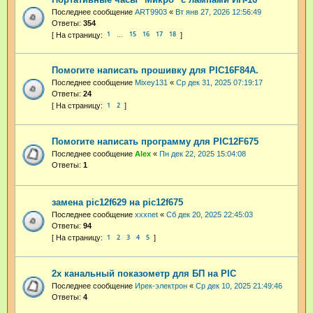
Последнее сообщение
ART9903
«
Вт янв 27, 2026 12:56:49
Ответы:
354
1
15
16
17
18
…
Помогите написать прошивку для PIC16F84A.
Последнее сообщение
Mixey131
«
Ср дек 31, 2025 07:19:17
Ответы:
24
1
2
Помогите написать программу для PIC12F675
Последнее сообщение
Аlex
«
Пн дек 22, 2025 15:04:08
Ответы:
1
замена pic12f629 на pic12f675
Последнее сообщение
xxxnet
«
Сб дек 20, 2025 22:45:03
Ответы:
94
1
2
3
4
5
2х канальный показометр для БП на PIC
Последнее сообщение
Ирек-электрон
«
Ср дек 10, 2025 21:49:46
Ответы:
4