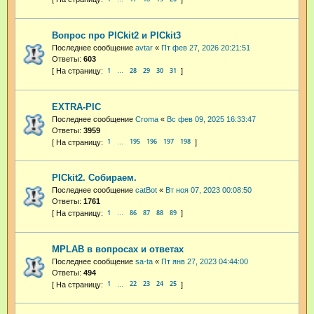
Вопрос про PICkit2 и PICkit3
Последнее сообщение
avtar
«
Пт фев 27, 2026 20:21:51
Ответы:
603
1
28
29
30
31
…
EXTRA-PIC
Последнее сообщение
Croma
«
Вс фев 09, 2025 16:33:47
Ответы:
3959
1
195
196
197
198
…
PICkit2. Собираем.
Последнее сообщение
catBot
«
Вт ноя 07, 2023 00:08:50
Ответы:
1761
1
86
87
88
89
…
MPLAB в вопросах и ответах
Последнее сообщение
sa-ta
«
Пт янв 27, 2023 04:44:00
Ответы:
494
1
22
23
24
25
…