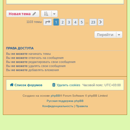
Новая тема
Страница
1
из
23
1
2
3
4
5
23
След.
1103 темы
…
Перейти
ПРАВА ДОСТУПА
Вы
не можете
начинать темы
Вы
не можете
отвечать на сообщения
Вы
не можете
редактировать свои сообщения
Вы
не можете
удалять свои сообщения
Вы
не можете
добавлять вложения
Список форумов
Удалить cookies
Часовой пояс:
UTC+03:00
Создано на основе
phpBB
® Forum Software © phpBB Limited
Русская поддержка phpBB
Конфиденциальность
|
Правила