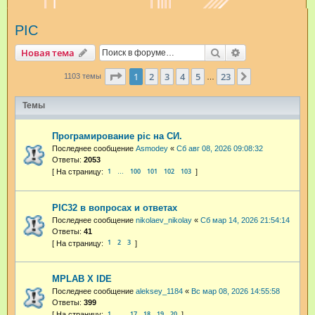
и
PIC
с
к
Поиск
Расширенный п
Новая тема
Страница
1
из
23
1
2
3
4
5
23
След.
1103 темы
…
Темы
Програмирование pic на СИ.
Последнее сообщение
Asmodey
«
Сб авг 08, 2026 09:08:32
Ответы:
2053
1
100
101
102
103
…
PIC32 в вопросах и ответах
Последнее сообщение
nikolaev_nikolay
«
Сб мар 14, 2026 21:54:14
Ответы:
41
1
2
3
MPLAB X IDE
Последнее сообщение
aleksey_1184
«
Вс мар 08, 2026 14:55:58
Ответы:
399
1
17
18
19
20
…