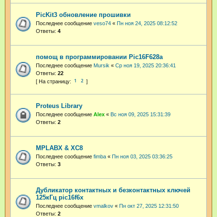
PicKit3 обновление прошивки
Последнее сообщение
veso74
«
Пн ноя 24, 2025 08:12:52
Ответы:
4
помощ в программировании Pic16F628a
Последнее сообщение
Mursik
«
Ср ноя 19, 2025 20:36:41
Ответы:
22
1
2
Proteus Library
Последнее сообщение
Аlex
«
Вс ноя 09, 2025 15:31:39
Ответы:
2
MPLABX & XC8
Последнее сообщение
fimba
«
Пн ноя 03, 2025 03:36:25
Ответы:
3
Дубликатор контактных и безконтактных ключей
125кГц pic16f6x
Последнее сообщение
vmalkov
«
Пн окт 27, 2025 12:31:50
Ответы:
2