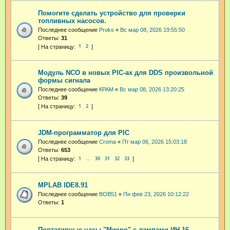
Помогите сделать устройство для проверки
топливных насосов.
Последнее сообщение
Proks
«
Вс мар 08, 2026 19:55:50
Ответы:
31
1
2
Модуль NCO в новых PIC-ах для DDS произвольной
формы сигнала
Последнее сообщение
КРАМ
«
Вс мар 08, 2026 13:20:25
Ответы:
39
1
2
JDM-программатор для PIC
Последнее сообщение
Croma
«
Пт мар 06, 2026 15:03:18
Ответы:
653
1
30
31
32
33
…
MPLAB IDE8.91
Последнее сообщение
BOB51
«
Пн фев 23, 2026 10:12:22
Ответы:
1
Портативные часы "Микро" с лампами ИН-16