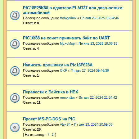
PIC18F25K80 в адаптере ELM327 для диагностики
автомобилей
Последнее сообщение
trobigodnik
«
Сб янв 25, 2025 15:54:46
Ответы:
8
PIC16f88 не хочет принимать байт по UART
Последнее сообщение
MyxoMop
«
Пн янв 13, 2025 19:08:15
Ответы:
4
Написать прошивку на Pic16F628A
Последнее сообщение
OKF
«
Пт дек 27, 2024 09:46:39
Ответы:
1
Перевести с Бейсика в HEX
Последнее сообщение
remontitor
«
Вс дек 22, 2024 21:34:42
Ответы:
11
Проект MS-PC-DOS на PIC
Последнее сообщение
AlexS4
«
Пт дек 13, 2024 20:59:05
Ответы:
26
1
2