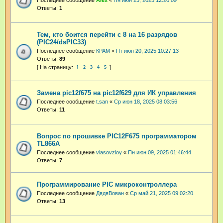
Последнее сообщение
Аlex
«
Пн июн 23, 2025 12:20:09
Ответы:
1
Тем, кто боится перейти с 8 на 16 разрядов
(PIC24/dsPIC33)
Последнее сообщение
КРАМ
«
Пт июн 20, 2025 10:27:13
Ответы:
89
1
2
3
4
5
Замена pic12f675 на pic12f629 для ИК управления
Последнее сообщение
t.san
«
Ср июн 18, 2025 08:03:56
Ответы:
11
Вопрос по прошивке PIC12F675 программатором
TL866A
Последнее сообщение
vlasovzloy
«
Пн июн 09, 2025 01:46:44
Ответы:
7
Программирование PIC микроконтроллера
Последнее сообщение
ДядяВован
«
Ср май 21, 2025 09:02:20
Ответы:
13