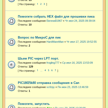
1
2
3
Помогите собрать HEX файл для прошивки пика
Последнее сообщение
Евгений1967
«
Чт июл 24, 2025 09:39:04
Ответы:
10
Вопрос по МикроС для пик
Последнее сообщение
HardWareMan
«
Чт июл 17, 2025 19:52:55
Ответы:
2
Шьем PIC через LPT порт.
Последнее сообщение
frogling777
«
Ср июл 16, 2025 13:53:09
Ответы:
129
1
4
5
6
7
…
PIC18f25k80 отправка сообщения в Can
Последнее сообщение
sc0rpy
«
Пн июн 23, 2025 13:46:59
Ответы:
1
Помогите, запустить