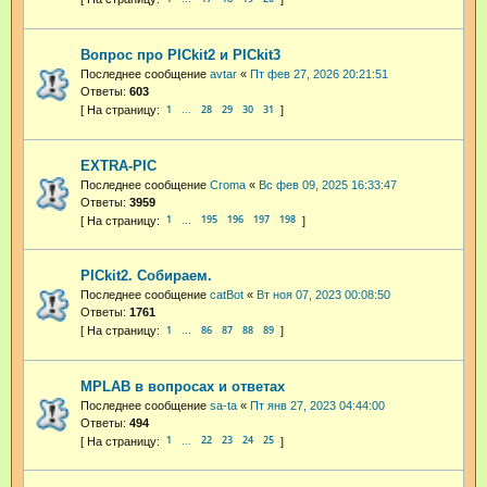
Вопрос про PICkit2 и PICkit3
Последнее сообщение
avtar
«
Пт фев 27, 2026 20:21:51
Ответы:
603
1
28
29
30
31
…
EXTRA-PIC
Последнее сообщение
Croma
«
Вс фев 09, 2025 16:33:47
Ответы:
3959
1
195
196
197
198
…
PICkit2. Собираем.
Последнее сообщение
catBot
«
Вт ноя 07, 2023 00:08:50
Ответы:
1761
1
86
87
88
89
…
MPLAB в вопросах и ответах
Последнее сообщение
sa-ta
«
Пт янв 27, 2023 04:44:00
Ответы:
494
1
22
23
24
25
…