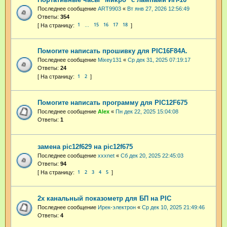
Последнее сообщение
ART9903
«
Вт янв 27, 2026 12:56:49
Ответы:
354
1
15
16
17
18
…
Помогите написать прошивку для PIC16F84A.
Последнее сообщение
Mixey131
«
Ср дек 31, 2025 07:19:17
Ответы:
24
1
2
Помогите написать программу для PIC12F675
Последнее сообщение
Аlex
«
Пн дек 22, 2025 15:04:08
Ответы:
1
замена pic12f629 на pic12f675
Последнее сообщение
xxxnet
«
Сб дек 20, 2025 22:45:03
Ответы:
94
1
2
3
4
5
2х канальный показометр для БП на PIC
Последнее сообщение
Ирек-электрон
«
Ср дек 10, 2025 21:49:46
Ответы:
4