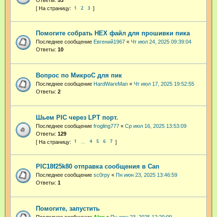
1
2
3
Помогите собрать HEX файл для прошивки пика
Последнее сообщение
Евгений1967
«
Чт июл 24, 2025 09:39:04
Ответы:
10
Вопрос по МикроС для пик
Последнее сообщение
HardWareMan
«
Чт июл 17, 2025 19:52:55
Ответы:
2
Шьем PIC через LPT порт.
Последнее сообщение
frogling777
«
Ср июл 16, 2025 13:53:09
Ответы:
129
1
4
5
6
7
…
PIC18f25k80 отправка сообщения в Can
Последнее сообщение
sc0rpy
«
Пн июн 23, 2025 13:46:59
Ответы:
1
Помогите, запустить