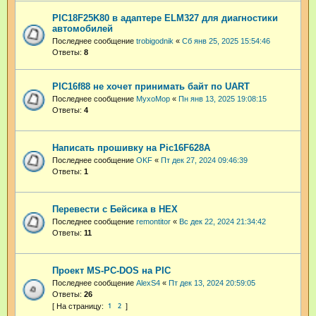
PIC18F25K80 в адаптере ELM327 для диагностики
автомобилей
Последнее сообщение
trobigodnik
«
Сб янв 25, 2025 15:54:46
Ответы:
8
PIC16f88 не хочет принимать байт по UART
Последнее сообщение
MyxoMop
«
Пн янв 13, 2025 19:08:15
Ответы:
4
Написать прошивку на Pic16F628A
Последнее сообщение
OKF
«
Пт дек 27, 2024 09:46:39
Ответы:
1
Перевести с Бейсика в HEX
Последнее сообщение
remontitor
«
Вс дек 22, 2024 21:34:42
Ответы:
11
Проект MS-PC-DOS на PIC
Последнее сообщение
AlexS4
«
Пт дек 13, 2024 20:59:05
Ответы:
26
1
2