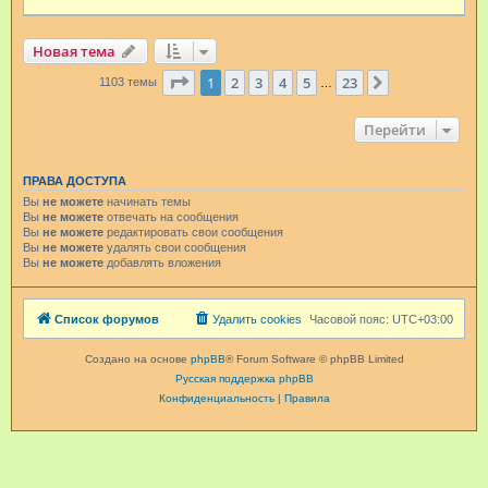
Новая тема
Страница
1
из
23
1
2
3
4
5
23
След.
1103 темы
…
Перейти
ПРАВА ДОСТУПА
Вы
не можете
начинать темы
Вы
не можете
отвечать на сообщения
Вы
не можете
редактировать свои сообщения
Вы
не можете
удалять свои сообщения
Вы
не можете
добавлять вложения
Список форумов
Удалить cookies
Часовой пояс:
UTC+03:00
Создано на основе
phpBB
® Forum Software © phpBB Limited
Русская поддержка phpBB
Конфиденциальность
|
Правила