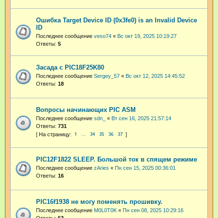
Ошибка Target Device ID (0x3fe0) is an Invalid Device
ID
Последнее сообщение
veso74
«
Вс окт 19, 2025 10:19:27
Ответы:
5
Засада с PIC18F25K80
Последнее сообщение
Sergey_57
«
Вс окт 12, 2025 14:45:52
Ответы:
18
Вопросы начинающих PIC ASM
Последнее сообщение
sdn_
«
Вт сен 16, 2025 21:57:14
Ответы:
731
1
34
35
36
37
…
PIC12F1822 SLEEP. Большой ток в спящем режиме
Последнее сообщение
zAries
«
Пн сен 15, 2025 00:36:01
Ответы:
16
PIC16f1938 не могу поменять прошивку.
Последнее сообщение
M0L0T0K
«
Пн сен 08, 2025 10:29:16
Ответы:
53