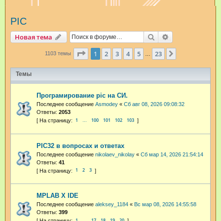
и
PIC
с
к
Поиск
Расширенный п
Новая тема
Страница
1
из
23
1
2
3
4
5
23
След.
1103 темы
…
Темы
Програмирование pic на СИ.
Последнее сообщение
Asmodey
«
Сб авг 08, 2026 09:08:32
Ответы:
2053
1
100
101
102
103
…
PIC32 в вопросах и ответах
Последнее сообщение
nikolaev_nikolay
«
Сб мар 14, 2026 21:54:14
Ответы:
41
1
2
3
MPLAB X IDE
Последнее сообщение
aleksey_1184
«
Вс мар 08, 2026 14:55:58
Ответы:
399
1
17
18
19
20
…