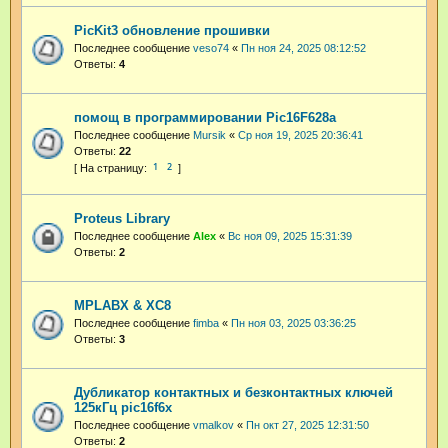
PicKit3 обновление прошивки
Последнее сообщение
veso74
«
Пн ноя 24, 2025 08:12:52
Ответы:
4
помощ в программировании Pic16F628a
Последнее сообщение
Mursik
«
Ср ноя 19, 2025 20:36:41
Ответы:
22
1
2
Proteus Library
Последнее сообщение
Аlex
«
Вс ноя 09, 2025 15:31:39
Ответы:
2
MPLABX & XC8
Последнее сообщение
fimba
«
Пн ноя 03, 2025 03:36:25
Ответы:
3
Дубликатор контактных и безконтактных ключей
125кГц pic16f6x
Последнее сообщение
vmalkov
«
Пн окт 27, 2025 12:31:50
Ответы:
2