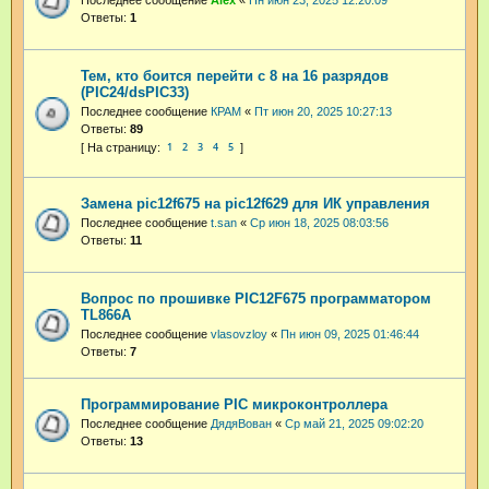
Последнее сообщение
Аlex
«
Пн июн 23, 2025 12:20:09
Ответы:
1
Тем, кто боится перейти с 8 на 16 разрядов
(PIC24/dsPIC33)
Последнее сообщение
КРАМ
«
Пт июн 20, 2025 10:27:13
Ответы:
89
1
2
3
4
5
Замена pic12f675 на pic12f629 для ИК управления
Последнее сообщение
t.san
«
Ср июн 18, 2025 08:03:56
Ответы:
11
Вопрос по прошивке PIC12F675 программатором
TL866A
Последнее сообщение
vlasovzloy
«
Пн июн 09, 2025 01:46:44
Ответы:
7
Программирование PIC микроконтроллера
Последнее сообщение
ДядяВован
«
Ср май 21, 2025 09:02:20
Ответы:
13