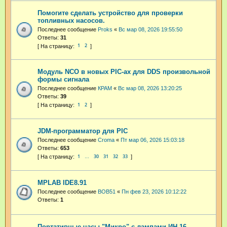
Помогите сделать устройство для проверки
топливных насосов.
Последнее сообщение
Proks
«
Вс мар 08, 2026 19:55:50
Ответы:
31
1
2
Модуль NCO в новых PIC-ах для DDS произвольной
формы сигнала
Последнее сообщение
КРАМ
«
Вс мар 08, 2026 13:20:25
Ответы:
39
1
2
JDM-программатор для PIC
Последнее сообщение
Croma
«
Пт мар 06, 2026 15:03:18
Ответы:
653
1
30
31
32
33
…
MPLAB IDE8.91
Последнее сообщение
BOB51
«
Пн фев 23, 2026 10:12:22
Ответы:
1
Портативные часы "Микро" с лампами ИН-16