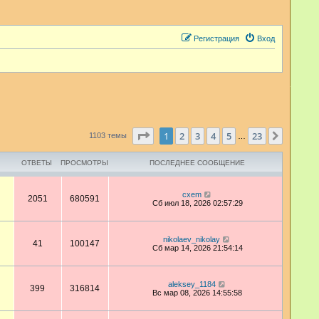
Регистрация
Вход
Страница
1
из
23
1
2
3
4
5
23
След.
1103 темы
…
ОТВЕТЫ
ПРОСМОТРЫ
ПОСЛЕДНЕЕ СООБЩЕНИЕ
cxem
2051
680591
Сб июл 18, 2026 02:57:29
nikolaev_nikolay
41
100147
Сб мар 14, 2026 21:54:14
aleksey_1184
399
316814
Вс мар 08, 2026 14:55:58