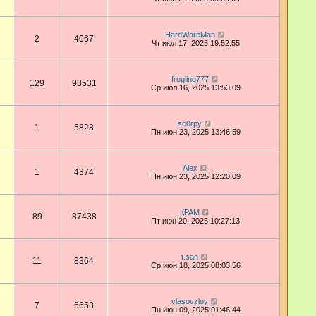
HardWareMan
2
4067
Чт июл 17, 2025 19:52:55
frogling777
129
93531
Ср июл 16, 2025 13:53:09
sc0rpy
1
5828
Пн июн 23, 2025 13:46:59
Аlex
1
4374
Пн июн 23, 2025 12:20:09
КРАМ
89
87438
Пт июн 20, 2025 10:27:13
t.san
11
8364
Ср июн 18, 2025 08:03:56
vlasovzloy
7
6653
Пн июн 09, 2025 01:46:44