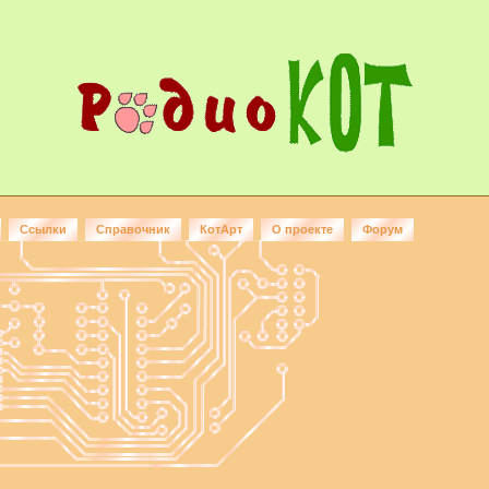
Ссылки
Справочник
КотАрт
О проекте
Форум