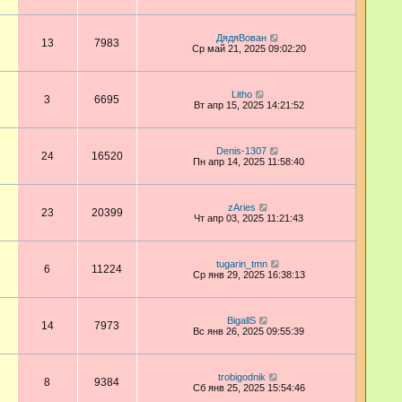
ДядяВован
13
7983
Ср май 21, 2025 09:02:20
Litho
3
6695
Вт апр 15, 2025 14:21:52
Denis-1307
24
16520
Пн апр 14, 2025 11:58:40
zAries
23
20399
Чт апр 03, 2025 11:21:43
tugarin_tmn
6
11224
Ср янв 29, 2025 16:38:13
BigallS
14
7973
Вс янв 26, 2025 09:55:39
trobigodnik
8
9384
Сб янв 25, 2025 15:54:46