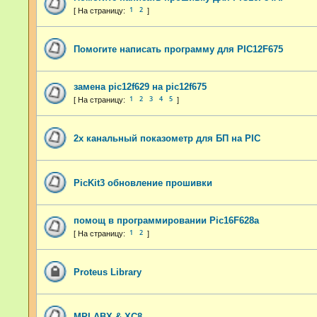
1
2
Помогите написать программу для PIC12F675
замена pic12f629 на pic12f675
1
2
3
4
5
2х канальный показометр для БП на PIC
PicKit3 обновление прошивки
помощ в программировании Pic16F628a
1
2
Proteus Library
MPLABX & XC8