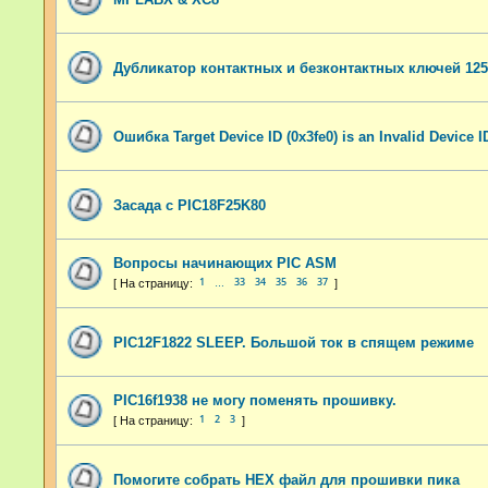
Дубликатор контактных и безконтактных ключей 125к
Ошибка Target Device ID (0x3fe0) is an Invalid Device I
Засада с PIC18F25K80
Вопросы начинающих PIC ASM
1
33
34
35
36
37
…
PIC12F1822 SLEEP. Большой ток в спящем режиме
PIC16f1938 не могу поменять прошивку.
1
2
3
Помогите собрать HEX файл для прошивки пика