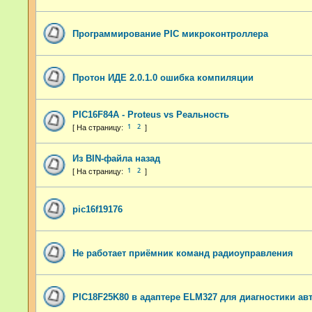
Программирование PIC микроконтроллера
Протон ИДЕ 2.0.1.0 ошибка компиляции
PIC16F84A - Proteus vs Реальность
1
2
Из BIN-файла назад
1
2
pic16f19176
Не работает приёмник команд радиоуправления
PIC18F25K80 в адаптере ELM327 для диагностики а