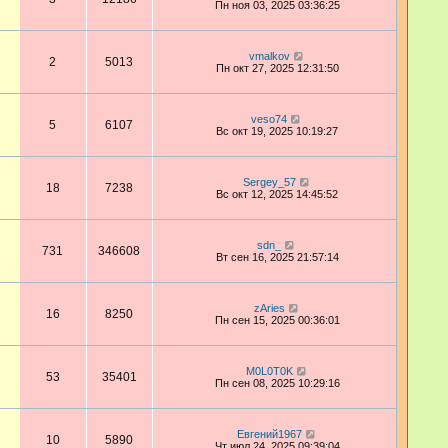
Пн ноя 03, 2025 03:36:25
vmalkov
2
5013
Пн окт 27, 2025 12:31:50
veso74
5
6107
Вс окт 19, 2025 10:19:27
Sergey_57
18
7238
Вс окт 12, 2025 14:45:52
sdn_
731
346608
Вт сен 16, 2025 21:57:14
zAries
16
8250
Пн сен 15, 2025 00:36:01
M0L0T0K
53
35401
Пн сен 08, 2025 10:29:16
Евгений1967
10
5890
Чт июл 24, 2025 09:39:04