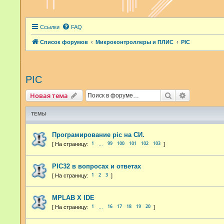
Ссылки
FAQ
Список форумов
Микроконтроллеры и ПЛИС
PIC
PIC
Поиск
Расширенн
Новая тема
ТЕМЫ
Програмирование pic на СИ.
1
99
100
101
102
103
…
PIC32 в вопросах и ответах
1
2
3
MPLAB X IDE
1
16
17
18
19
20
…