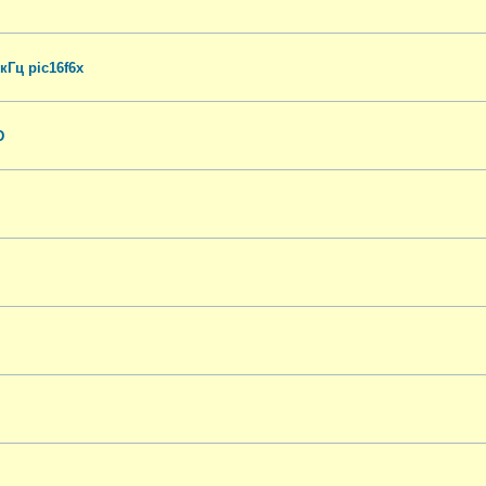
Гц pic16f6x
D