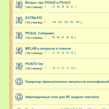
Вопрос про PICkit2 и PICkit3
1
27
28
29
30
31
…
EXTRA-PIC
1
194
195
196
197
198
…
PICkit2. Собираем.
1
85
86
87
88
89
…
MPLAB в вопросах и ответах
1
21
22
23
24
25
…
PICKIT2 lite
1
10
11
12
13
14
…
Генератор прямоугольных импульсов многофазный
Навигационные огни для RC модели самолёта