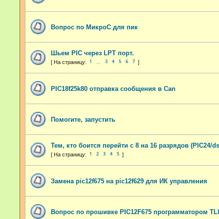
Вопрос по МикроС для пик
Шьем PIC через LPT порт.
1
3
4
5
6
7
…
PIC18f25k80 отправка сообщения в Can
Помогите, запустить
Тем, кто боится перейти с 8 на 16 разрядов (PIC24/d
1
2
3
4
5
Замена pic12f675 на pic12f629 для ИК управления
Вопрос по прошивке PIC12F675 программатором TL