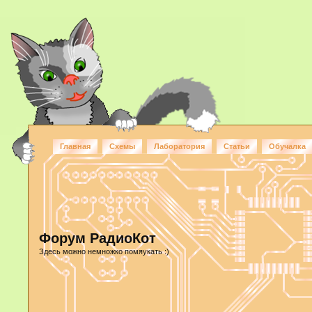
Главная
Схемы
Лаборатория
Статьи
Обучалка
Форум РадиоКот
Здесь можно немножко помяукать :)