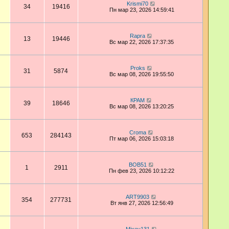
Krismi70
34
19416
Пн мар 23, 2026 14:59:41
Rapra
13
19446
Вс мар 22, 2026 17:37:35
Proks
31
5874
Вс мар 08, 2026 19:55:50
КРАМ
39
18646
Вс мар 08, 2026 13:20:25
Croma
653
284143
Пт мар 06, 2026 15:03:18
BOB51
1
2911
Пн фев 23, 2026 10:12:22
ART9903
354
277731
Вт янв 27, 2026 12:56:49