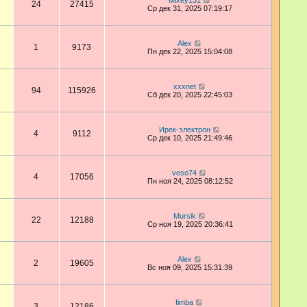
Mixey131
24
27415
Ср дек 31, 2025 07:19:17
Аlex
1
9173
Пн дек 22, 2025 15:04:08
xxxnet
94
115926
Сб дек 20, 2025 22:45:03
Ирек-электрон
4
9112
Ср дек 10, 2025 21:49:46
veso74
4
17056
Пн ноя 24, 2025 08:12:52
Mursik
22
12188
Ср ноя 19, 2025 20:36:41
Аlex
2
19605
Вс ноя 09, 2025 15:31:39
fimba
3
12186