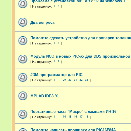
Проблема с установкой MPLAB 8.92 на Windows 11
1
2
Два вопроса
Помогите сделать устройство для проверки топлив
1
2
Модуль NCO в новых PIC-ах для DDS произвольной
1
2
JDM-программатор для PIC
1
29
30
31
32
33
…
MPLAB IDE8.91
Портативные часы "Микро" с лампами ИН-16
1
14
15
16
17
18
…
Помогите написать прошивку для PIC16F84A.