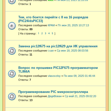
Последнее сообщение
Аlex
«
Пн июн 23, 2025 12:20:09
Ответы:
1
Тем, кто боится перейти с 8 на 16 разрядов
(PIC24/dsPIC33)
Последнее сообщение
КРАМ
«
Пт июн 20, 2025 10:27:13
Ответы:
89
1
2
3
4
5
Замена pic12f675 на pic12f629 для ИК управления
Последнее сообщение
t.san
«
Ср июн 18, 2025 08:03:56
Ответы:
11
Вопрос по прошивке PIC12F675 программатором
TL866A
Последнее сообщение
vlasovzloy
«
Пн июн 09, 2025 01:46:44
Ответы:
7
Программирование PIC микроконтроллера
Последнее сообщение
ДядяВован
«
Ср май 21, 2025 09:02:20
Ответы:
13