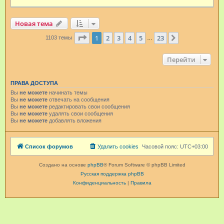
Новая тема
Страница
1
из
23
1
2
3
4
5
23
След.
1103 темы
…
Перейти
ПРАВА ДОСТУПА
Вы
не можете
начинать темы
Вы
не можете
отвечать на сообщения
Вы
не можете
редактировать свои сообщения
Вы
не можете
удалять свои сообщения
Вы
не можете
добавлять вложения
Список форумов
Удалить cookies
Часовой пояс:
UTC+03:00
Создано на основе
phpBB
® Forum Software © phpBB Limited
Русская поддержка phpBB
Конфиденциальность
|
Правила