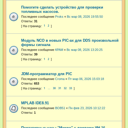
Помогите сделать устройство для проверки
топливных насосов.
Последнее сообщение
Proks
«
Вс мар 08, 2026 19:55:50
Ответы:
31
1
2
Модуль NCO в новых PIC-ах для DDS произвольной
формы сигнала
Последнее сообщение
КРАМ
«
Вс мар 08, 2026 13:20:25
Ответы:
39
1
2
JDM-программатор для PIC
Последнее сообщение
Croma
«
Пт мар 06, 2026 15:03:18
Ответы:
653
1
30
31
32
33
…
MPLAB IDE8.91
Последнее сообщение
BOB51
«
Пн фев 23, 2026 10:12:22
Ответы:
1
Портативные часы "Микро" с лампами ИН-16