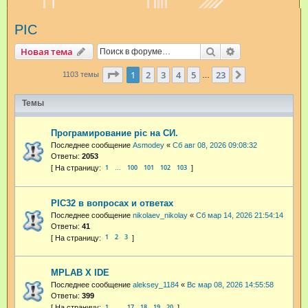
и
PIC
с
к
Поиск
Расширенный п
Новая тема
Страница
1
из
23
1
2
3
4
5
23
След.
1103 темы
…
Темы
Програмирование pic на СИ.
Последнее сообщение
Asmodey
«
Сб авг 08, 2026 09:08:32
Ответы:
2053
1
100
101
102
103
…
PIC32 в вопросах и ответах
Последнее сообщение
nikolaev_nikolay
«
Сб мар 14, 2026 21:54:14
Ответы:
41
1
2
3
MPLAB X IDE
Последнее сообщение
aleksey_1184
«
Вс мар 08, 2026 14:55:58
Ответы:
399
1
17
18
19
20
…