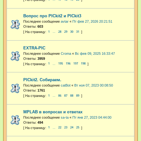
Вопрос про PICkit2 и PICkit3
Последнее сообщение
avtar
«
Пт фев 27, 2026 20:21:51
Ответы:
603
1
28
29
30
31
…
EXTRA-PIC
Последнее сообщение
Croma
«
Вс фев 09, 2025 16:33:47
Ответы:
3959
1
195
196
197
198
…
PICkit2. Собираем.
Последнее сообщение
catBot
«
Вт ноя 07, 2023 00:08:50
Ответы:
1761
1
86
87
88
89
…
MPLAB в вопросах и ответах
Последнее сообщение
sa-ta
«
Пт янв 27, 2023 04:44:00
Ответы:
494
1
22
23
24
25
…