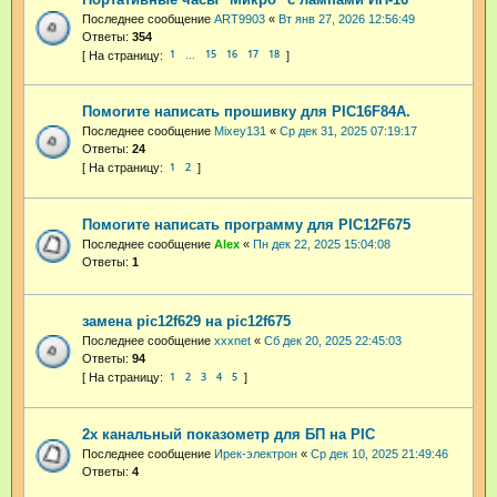
Последнее сообщение
ART9903
«
Вт янв 27, 2026 12:56:49
Ответы:
354
1
15
16
17
18
…
Помогите написать прошивку для PIC16F84A.
Последнее сообщение
Mixey131
«
Ср дек 31, 2025 07:19:17
Ответы:
24
1
2
Помогите написать программу для PIC12F675
Последнее сообщение
Аlex
«
Пн дек 22, 2025 15:04:08
Ответы:
1
замена pic12f629 на pic12f675
Последнее сообщение
xxxnet
«
Сб дек 20, 2025 22:45:03
Ответы:
94
1
2
3
4
5
2х канальный показометр для БП на PIC
Последнее сообщение
Ирек-электрон
«
Ср дек 10, 2025 21:49:46
Ответы:
4