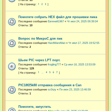
1
2
3
Помогите собрать HEX файл для прошивки пика
Последнее сообщение
Евгений1967
«
Чт июл 24, 2025 09:39:04
Ответы:
10
Вопрос по МикроС для пик
Последнее сообщение
HardWareMan
«
Чт июл 17, 2025 19:52:55
Ответы:
2
Шьем PIC через LPT порт.
Последнее сообщение
frogling777
«
Ср июл 16, 2025 13:53:09
Ответы:
129
1
4
5
6
7
…
PIC18f25k80 отправка сообщения в Can
Последнее сообщение
sc0rpy
«
Пн июн 23, 2025 13:46:59
Ответы:
1
Помогите, запустить