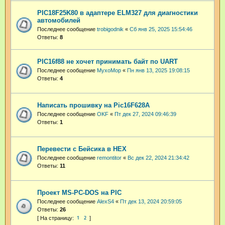
PIC18F25K80 в адаптере ELM327 для диагностики
автомобилей
Последнее сообщение
trobigodnik
«
Сб янв 25, 2025 15:54:46
Ответы:
8
PIC16f88 не хочет принимать байт по UART
Последнее сообщение
MyxoMop
«
Пн янв 13, 2025 19:08:15
Ответы:
4
Написать прошивку на Pic16F628A
Последнее сообщение
OKF
«
Пт дек 27, 2024 09:46:39
Ответы:
1
Перевести с Бейсика в HEX
Последнее сообщение
remontitor
«
Вс дек 22, 2024 21:34:42
Ответы:
11
Проект MS-PC-DOS на PIC
Последнее сообщение
AlexS4
«
Пт дек 13, 2024 20:59:05
Ответы:
26
1
2