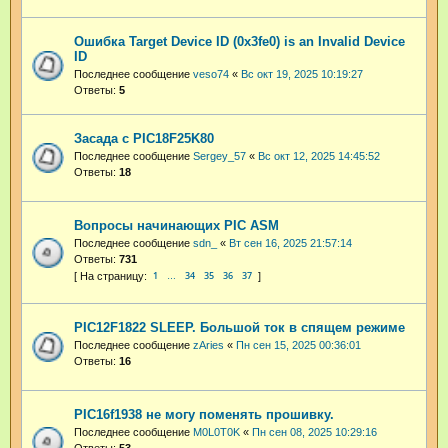
Ошибка Target Device ID (0x3fe0) is an Invalid Device
ID
Последнее сообщение
veso74
«
Вс окт 19, 2025 10:19:27
Ответы:
5
Засада с PIC18F25K80
Последнее сообщение
Sergey_57
«
Вс окт 12, 2025 14:45:52
Ответы:
18
Вопросы начинающих PIC ASM
Последнее сообщение
sdn_
«
Вт сен 16, 2025 21:57:14
Ответы:
731
1
34
35
36
37
…
PIC12F1822 SLEEP. Большой ток в спящем режиме
Последнее сообщение
zAries
«
Пн сен 15, 2025 00:36:01
Ответы:
16
PIC16f1938 не могу поменять прошивку.
Последнее сообщение
M0L0T0K
«
Пн сен 08, 2025 10:29:16
Ответы:
53