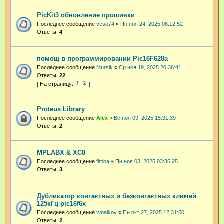
PicKit3 обновление прошивки
Последнее сообщение
veso74
«
Пн ноя 24, 2025 08:12:52
Ответы:
4
помощ в программировании Pic16F628a
Последнее сообщение
Mursik
«
Ср ноя 19, 2025 20:36:41
Ответы:
22
1
2
Proteus Library
Последнее сообщение
Аlex
«
Вс ноя 09, 2025 15:31:39
Ответы:
2
MPLABX & XC8
Последнее сообщение
fimba
«
Пн ноя 03, 2025 03:36:25
Ответы:
3
Дубликатор контактных и безконтактных ключей
125кГц pic16f6x
Последнее сообщение
vmalkov
«
Пн окт 27, 2025 12:31:50
Ответы:
2